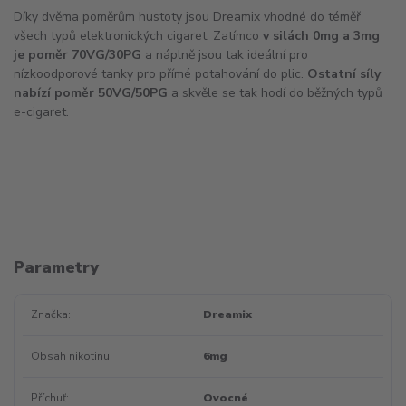
Díky dvěma poměrům hustoty jsou Dreamix vhodné do téměř
všech typů elektronických cigaret. Zatímco
v silách 0mg a 3mg
je poměr 70VG/30PG
a náplně jsou tak ideální pro
nízkoodporové tanky pro přímé potahování do plic.
Ostatní síly
nabízí poměr 50VG/50PG
a skvěle se tak hodí do běžných typů
e-cigaret.
Parametry
Značka
Dreamix
Obsah nikotinu
6mg
Příchuť
Ovocné