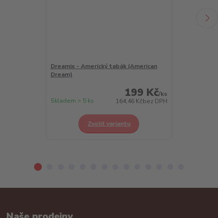
Dreamix - Americký tabák (American
Dreamix - Chl
Dream)
Berry)
199 Kč
/
ks
Skladem > 5 ks
Skladem > 5 k
164,46 Kč
bez DPH
Zvolit variantu
Z
Naše prodejny