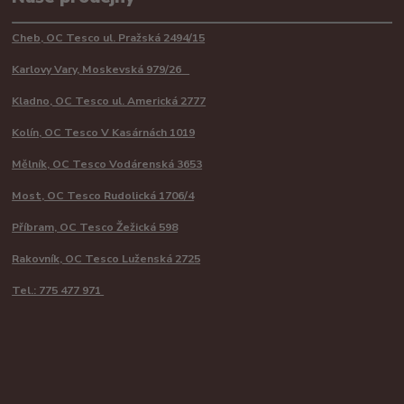
Cheb, OC Tesco ul. Pražská 2494/15
Karlovy Vary, Moskevská 979/26
Kladno, OC Tesco ul. Americká 2777
Kolín, OC Tesco V Kasárnách 1019
Mělník, OC Tesco Vodárenská 3653
Most, OC Tesco Rudolická 1706/4
Příbram, OC Tesco Žežická 598
Rakovník, OC Tesco Luženská 2725
Tel.: 775 477 971