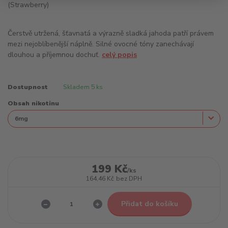
Čerstvě utržená, šťavnatá a výrazně sladká jahoda patří právem
mezi nejoblíbenější náplně. Silné ovocné tóny zanechávají
dlouhou a příjemnou dochuť.
celý popis
Dostupnost
Skladem 5 ks
Obsah nikotinu
199 Kč
/
ks
164,46 Kč
bez DPH
Přidat do košíku