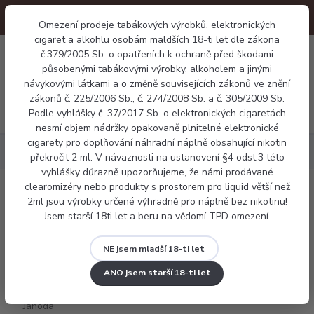
Omezení prodeje tabákových výrobků, elektronických
cigaret a alkohlu osobám maldších 18-ti let dle zákona
0
č.379/2005 Sb. o opatřeních k ochraně před škodami
0 Kč
působenými tabákovými výrobky, alkoholem a jinými
návykovými látkami a o změně souvisejících zákonů ve znění
zákonů č. 225/2006 Sb., č. 274/2008 Sb. a č. 305/2009 Sb.
Menu
Podle vyhlášky č. 37/2017 Sb. o elektronických cigaretách
nesmí objem nádržky opakovaně plnitelné elektronické
cigarety pro doplňování náhradní náplně obsahující nikotin
Náplně
Ovocné
Dreamix - Jahoda (Strawberry)
překročit 2 ml. V návaznosti na ustanovení §4 odst.3 této
vyhlášky důrazně upozorňujeme, že námi prodávané
clearomizéry nebo produkty s prostorem pro liquid větší než
Dreamix - Jahoda (Strawberry)
2ml jsou výrobky určené výhradně pro náplně bez nikotinu!
Jsem starší 18ti let a beru na vědomí TPD omezení.
NE jsem mladší 18-ti let
ANO jsem starší 18-ti let