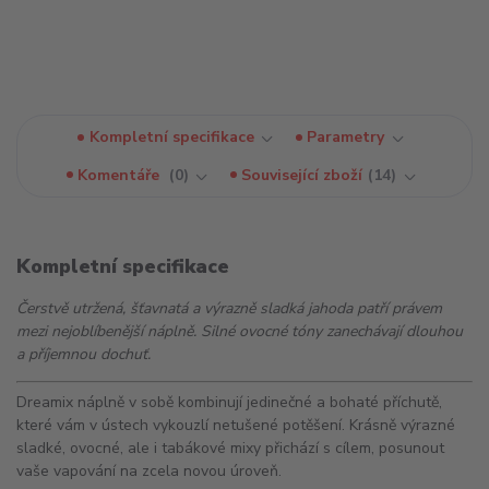
Kompletní specifikace
Parametry
Komentáře
0
Související zboží
14
Kompletní specifikace
Čerstvě utržená, šťavnatá a výrazně sladká jahoda patří právem
mezi nejoblíbenější náplně. Silné ovocné tóny zanechávají dlouhou
a příjemnou dochuť.
Dreamix náplně v sobě kombinují jedinečné a bohaté příchutě,
které vám v ústech vykouzlí netušené potěšení. Krásně výrazné
sladké, ovocné, ale i tabákové mixy přichází s cílem, posunout
vaše vapování na zcela novou úroveň.