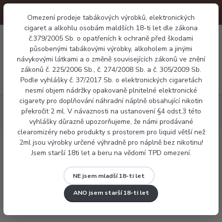
Omezení prodeje tabákových výrobků, elektronických
cigaret a alkohlu osobám maldších 18-ti let dle zákona
0
č.379/2005 Sb. o opatřeních k ochraně před škodami
0 Kč
působenými tabákovými výrobky, alkoholem a jinými
návykovými látkami a o změně souvisejících zákonů ve znění
zákonů č. 225/2006 Sb., č. 274/2008 Sb. a č. 305/2009 Sb.
Menu
Podle vyhlášky č. 37/2017 Sb. o elektronických cigaretách
nesmí objem nádržky opakovaně plnitelné elektronické
cigarety pro doplňování náhradní náplně obsahující nikotin
Náplně
Tabákové
Dreamix - Směs tabáků (Blended
překročit 2 ml. V návaznosti na ustanovení §4 odst.3 této
Tobacco)
vyhlášky důrazně upozorňujeme, že námi prodávané
clearomizéry nebo produkty s prostorem pro liquid větší než
2ml jsou výrobky určené výhradně pro náplně bez nikotinu!
Dreamix - Směs tabáků (Blended
Jsem starší 18ti let a beru na vědomí TPD omezení.
Tobacco)
NE jsem mladší 18-ti let
ANO jsem starší 18-ti let