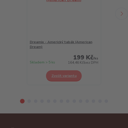
Dreamix - Americký tabák (American
Dreamix - Chl
Dream)
Berry)
199 Kč
/
ks
Skladem > 5 ks
Skladem > 5 k
164,46 Kč
bez DPH
Zvolit variantu
Z