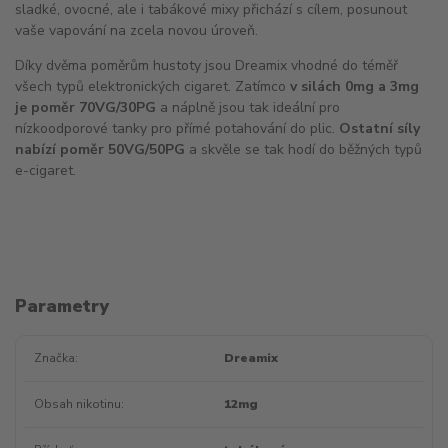
sladké, ovocné, ale i tabákové mixy přichází s cílem, posunout
vaše vapování na zcela novou úroveň.
Díky dvěma poměrům hustoty jsou Dreamix vhodné do téměř
všech typů elektronických cigaret. Zatímco
v silách 0mg a 3mg
je poměr 70VG/30PG
a náplně jsou tak ideální pro
nízkoodporové tanky pro přímé potahování do plic.
Ostatní síly
nabízí poměr 50VG/50PG
a skvěle se tak hodí do běžných typů
e-cigaret.
Parametry
Značka
Dreamix
Obsah nikotinu
12mg