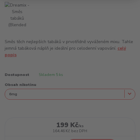
Směs těch nejlepších tabáků v prvotřídně vyváženém mixu. Tahle
jemná tabáková náplň je ideální pro celodenní vapování.
celý
popis
Dostupnost
Skladem 5 ks
Obsah nikotinu
199 Kč
/
ks
164,46 Kč
bez DPH