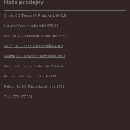
Naše prodejny
Cheb, OC Tesco ul. Pražská 2494/15
Karlovy Vary, Moskevská 979/26
Kladno, OC Tesco ul. Americká 2777
Kolín, OC Tesco V Kasárnách 1019
Mělník, OC Tesco Vodárenská 3653
Most, OC Tesco Rudolická 1706/4
Příbram, OC Tesco Žežická 598
Rakovník, OC Tesco Luženská 2725
Tel.: 775 477 971