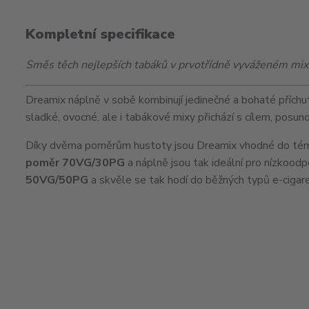
Kompletní specifikace
Směs těch nejlepších tabáků v prvotřídně vyváženém mixu
Dreamix náplně v sobě kombinují jedinečné a bohaté příchu
sladké, ovocné, ale i tabákové mixy přichází s cílem, posu
Díky dvěma poměrům hustoty jsou Dreamix vhodné do témě
poměr 70VG/30PG
a náplně jsou tak ideální pro nízkood
50VG/50PG
a skvěle se tak hodí do běžných typů e-cigare