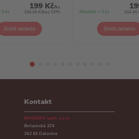
199 Kč
19
/
ks
 5 ks
Skladem > 5 ks
164,46 Kč
bez DPH
164,46 
Zvolit variantu
Zvolit variantu
Kontakt
NASIAKO spol. s.r.o.
Botanická 274
362 63 Dalovice