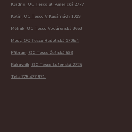
Kladno, OC Tesco ul. Americká 2777
Kolín, OC Tesco V Kasárnách 1019
Mělník, OC Tesco Vodárenská 3653
Most, OC Tesco Rudolická 1706/4
Příbram, OC Tesco Žežická 598
Rakovník, OC Tesco Luženská 2725
Tel.: 775 477 971