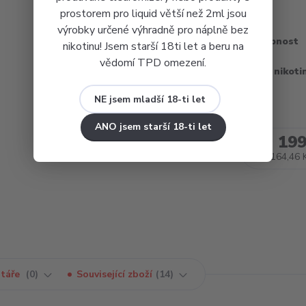
prostorem pro liquid větší než 2ml jsou
výrobky určené výhradně pro náplně bez
Dostupnost
nikotinu! Jsem starší 18ti let a beru na
vědomí TPD omezení.
Obsah nikoti
NE jsem mladší 18-ti let
ANO jsem starší 18-ti let
199
164,46 
táře
0
Související zboží
14