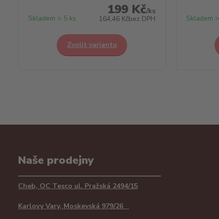
199 Kč
/
ks
Skladem > 5 ks
Skladem >
164,46 Kč
bez DPH
Zvolit variantu
Naše prodejny
Cheb, OC Tesco ul. Pražská 2494/15
Karlovy Vary, Moskevská 979/26