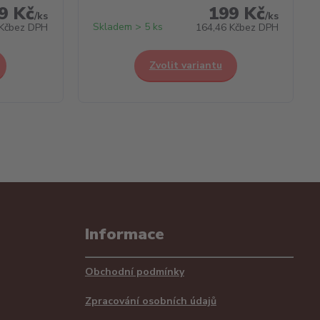
9 Kč
199 Kč
/
ks
/
ks
Skladem > 5 ks
Kč
bez DPH
164,46 Kč
bez DPH
Zvolit variantu
Informace
Obchodní podmínky
Zpracování osobních údajů