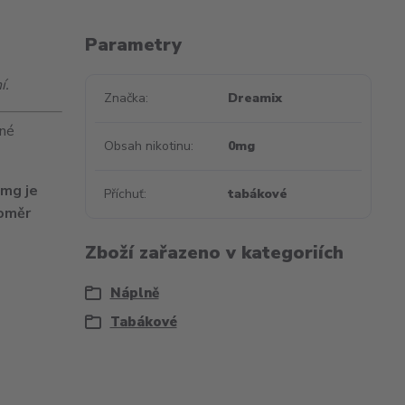
Parametry
í.
Značka
Dreamix
zné
Obsah nikotinu
0mg
3mg je
Příchuť
tabákové
poměr
Zboží zařazeno v kategoriích
Náplně
Tabákové