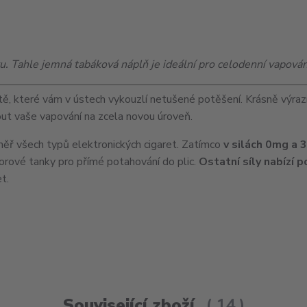
. Tahle jemná tabáková náplň je ideální pro celodenní vapován
tě, které vám v ústech vykouzlí netušené potěšení. Krásně výra
nout vaše vapování na zcela novou úroveň.
ř všech typů elektronických cigaret. Zatímco
v silách 0mg a 
porové tanky pro přímé potahování do plic.
Ostatní síly nabízí 
t.
Související zboží
14