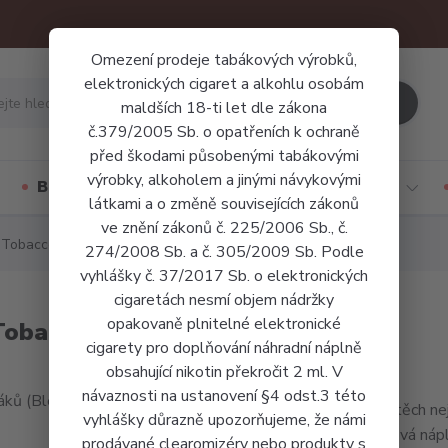
Omezení prodeje tabákových výrobků,
elektronických cigaret a alkohlu osobám
Hledat
maldších 18-ti let dle zákona
č.379/2005 Sb. o opatřeních k ochraně
před škodami působenými tabákovými
výrobky, alkoholem a jinými návykovými
Báze a příchutě
Jednorázové cigarety
látkami a o změně souvisejících zákonů
ve znění zákonů č. 225/2006 Sb., č.
 Tobacco)
274/2008 Sb. a č. 305/2009 Sb. Podle
vyhlášky č. 37/2017 Sb. o elektronických
cigaretách nesmí objem nádržky
opakovaně plnitelné elektronické
Tobacco)
cigarety pro doplňování náhradní náplně
obsahující nikotin překročit 2 ml. V
návaznosti na ustanovení §4 odst.3 této
Směs těch nej
vyhlášky důrazně upozorňujeme, že námi
tabáková nápl
prodávané clearomizéry nebo produkty s