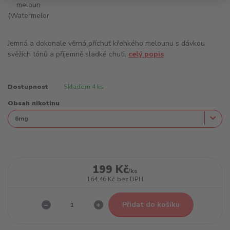
Jemná a dokonale věrná příchuť křehkého melounu s dávkou
svěžích tónů a příjemně sladké chuti.
celý popis
Dostupnost
Skladem 4 ks
Obsah nikotinu
199 Kč
/
ks
164,46 Kč
bez DPH
Přidat do košíku