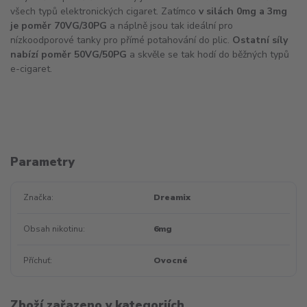
všech typů elektronických cigaret. Zatímco
v silách 0mg a 3mg
je poměr 70VG/30PG
a náplně jsou tak ideální pro
nízkoodporové tanky pro přímé potahování do plic.
Ostatní síly
nabízí poměr 50VG/50PG
a skvěle se tak hodí do běžných typů
e-cigaret.
Parametry
Značka
Dreamix
Obsah nikotinu
6mg
Příchuť
Ovocné
Zboží zařazeno v kategoriích