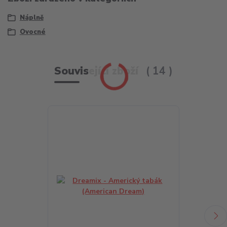
Náplně
Ovocné
Související zboží
14