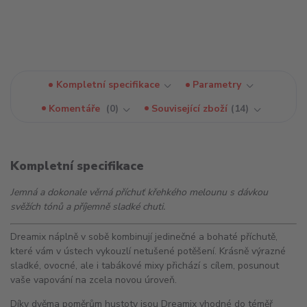
Kompletní specifikace
Parametry
Komentáře
0
Související zboží
14
Kompletní specifikace
Jemná a dokonale věrná příchuť křehkého melounu s dávkou
svěžích tónů a příjemně sladké chuti.
Dreamix náplně v sobě kombinují jedinečné a bohaté příchutě,
které vám v ústech vykouzlí netušené potěšení. Krásně výrazné
sladké, ovocné, ale i tabákové mixy přichází s cílem, posunout
vaše vapování na zcela novou úroveň.
Díky dvěma poměrům hustoty jsou Dreamix vhodné do téměř