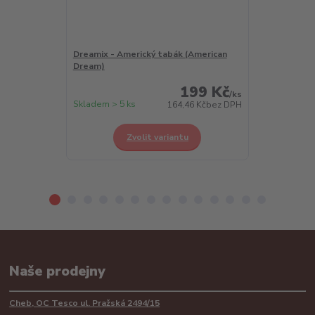
Dreamix - Americký tabák (American
Dreamix - Chl
Dream)
Berry)
199 Kč
/
ks
Skladem > 5 ks
Skladem > 5 k
164,46 Kč
bez DPH
Zvolit variantu
Z
Naše prodejny
Cheb, OC Tesco ul. Pražská 2494/15