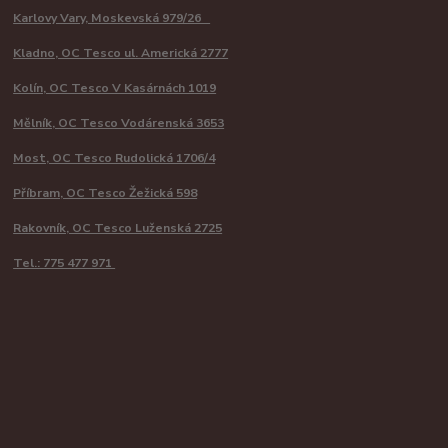
Karlovy Vary, Moskevská 979/26
Kladno, OC Tesco ul. Americká 2777
Kolín, OC Tesco V Kasárnách 1019
Mělník, OC Tesco Vodárenská 3653
Most, OC Tesco Rudolická 1706/4
Příbram, OC Tesco Žežická 598
Rakovník, OC Tesco Luženská 2725
Tel.: 775 477 971