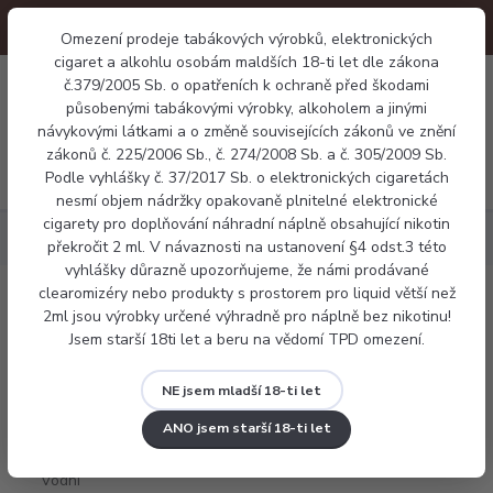
Omezení prodeje tabákových výrobků, elektronických
cigaret a alkohlu osobám maldších 18-ti let dle zákona
0
č.379/2005 Sb. o opatřeních k ochraně před škodami
0 Kč
působenými tabákovými výrobky, alkoholem a jinými
návykovými látkami a o změně souvisejících zákonů ve znění
zákonů č. 225/2006 Sb., č. 274/2008 Sb. a č. 305/2009 Sb.
Menu
Podle vyhlášky č. 37/2017 Sb. o elektronických cigaretách
nesmí objem nádržky opakovaně plnitelné elektronické
cigarety pro doplňování náhradní náplně obsahující nikotin
Náplně
Ovocné
Dreamix - Vodní meloun (Watermelon)
překročit 2 ml. V návaznosti na ustanovení §4 odst.3 této
vyhlášky důrazně upozorňujeme, že námi prodávané
clearomizéry nebo produkty s prostorem pro liquid větší než
Dreamix - Vodní meloun (Watermelon)
2ml jsou výrobky určené výhradně pro náplně bez nikotinu!
Jsem starší 18ti let a beru na vědomí TPD omezení.
NE jsem mladší 18-ti let
ANO jsem starší 18-ti let