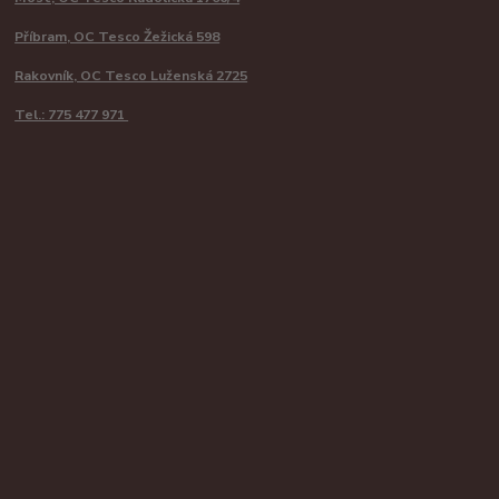
Příbram, OC Tesco Žežická 598
Rakovník, OC Tesco Luženská 2725
Tel.: 775 477 971