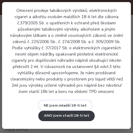
Omezení prodeje tabákových výrobků, elektronických
cigaret a alkohlu osobám maldších 18-ti let dle zákona
0
č.379/2005 Sb. o opatřeních k ochraně před škodami
0 Kč
působenými tabákovými výrobky, alkoholem a jinými
návykovými látkami a o změně souvisejících zákonů ve znění
zákonů č. 225/2006 Sb., č. 274/2008 Sb. a č. 305/2009 Sb.
Menu
Podle vyhlášky č. 37/2017 Sb. o elektronických cigaretách
nesmí objem nádržky opakovaně plnitelné elektronické
cigarety pro doplňování náhradní náplně obsahující nikotin
Náplně
E-liquid Liqua APPLE 10ml
překročit 2 ml. V návaznosti na ustanovení §4 odst.3 této
vyhlášky důrazně upozorňujeme, že námi prodávané
clearomizéry nebo produkty s prostorem pro liquid větší než
E-liquid Liqua APPLE 10ml
2ml jsou výrobky určené výhradně pro náplně bez nikotinu!
Jsem starší 18ti let a beru na vědomí TPD omezení.
NE jsem mladší 18-ti let
ANO jsem starší 18-ti let