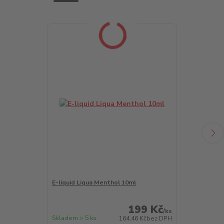
E-liquid Liqua Menthol 10ml
LIQUA Salt A
199 Kč
/
ks
Skladem > 5 ks
Skladem > 5 k
164,46 Kč
bez DPH