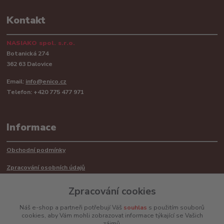
Kontakt
NASIAKO spol. s.r.o.
Botanická 274
362 63 Dalovice
Email:
info@enico.cz
Telefon: +420 775 477 971
Informace
Obchodní podmínky
Zpracování osobních údajů
Reklamační řád
Zpracování cookies
Recyklace barerií
Náš e-shop a partneři potřebují Váš
souhlas
s použitím souborů
cookies, aby Vám mohli zobrazovat informace týkající se Vašich
Mimosoudní řešení sporů ADR
zájmů.