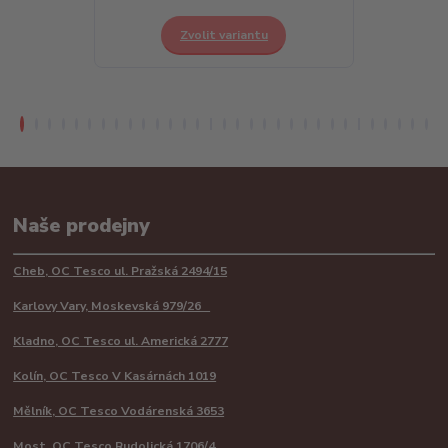
Zvolit variantu
Z
Naše prodejny
Cheb, OC Tesco ul. Pražská 2494/15
Karlovy Vary, Moskevská 979/26
Kladno, OC Tesco ul. Americká 2777
Kolín, OC Tesco V Kasárnách 1019
Mělník, OC Tesco Vodárenská 3653
Most, OC Tesco Rudolická 1706/4