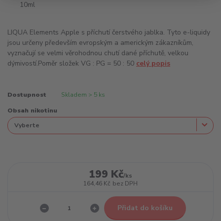
LIQUA Elements Apple s příchutí čerstvého jablka. Tyto e-liquidy
jsou určeny především evropským a americkým zákazníkům,
vyznačují se velmi věrohodnou chutí dané příchutě, velkou
dýmivostí.Poměr složek VG : PG = 50 : 50
celý popis
Dostupnost
Skladem > 5 ks
Obsah nikotinu
199 Kč
/
ks
164,46 Kč
bez DPH
Přidat do košíku