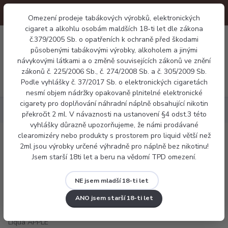
Omezení prodeje tabákových výrobků, elektronických
cigaret a alkohlu osobám maldších 18-ti let dle zákona
0
č.379/2005 Sb. o opatřeních k ochraně před škodami
0 Kč
působenými tabákovými výrobky, alkoholem a jinými
návykovými látkami a o změně souvisejících zákonů ve znění
zákonů č. 225/2006 Sb., č. 274/2008 Sb. a č. 305/2009 Sb.
Menu
Podle vyhlášky č. 37/2017 Sb. o elektronických cigaretách
nesmí objem nádržky opakovaně plnitelné elektronické
cigarety pro doplňování náhradní náplně obsahující nikotin
Náplně
E-liquid Liqua APPLE 10ml
překročit 2 ml. V návaznosti na ustanovení §4 odst.3 této
vyhlášky důrazně upozorňujeme, že námi prodávané
clearomizéry nebo produkty s prostorem pro liquid větší než
E-liquid Liqua APPLE 10ml
2ml jsou výrobky určené výhradně pro náplně bez nikotinu!
Jsem starší 18ti let a beru na vědomí TPD omezení.
NE jsem mladší 18-ti let
ANO jsem starší 18-ti let