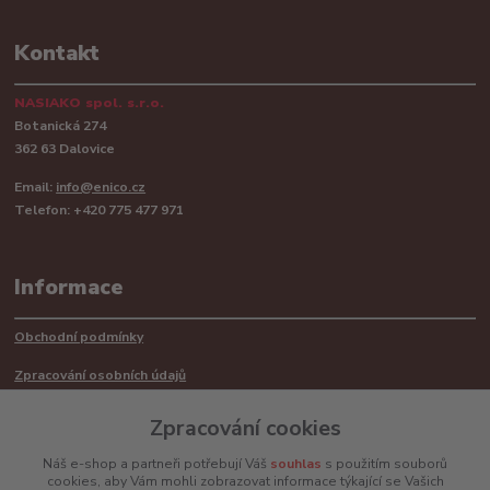
Kontakt
NASIAKO spol. s.r.o.
Botanická 274
362 63 Dalovice
Email:
info@enico.cz
Telefon: +420 775 477 971
Informace
Obchodní podmínky
Zpracování osobních údajů
Reklamační řád
Zpracování cookies
Recyklace barerií
Náš e-shop a partneři potřebují Váš
souhlas
s použitím souborů
cookies, aby Vám mohli zobrazovat informace týkající se Vašich