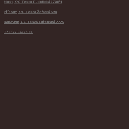
Most, OC Tesco Rudolická 1706/4
Příbram, OC Tesco Žežická 598
Rakovník, OC Tesco Luženská 2725
Tel.: 775 477 971