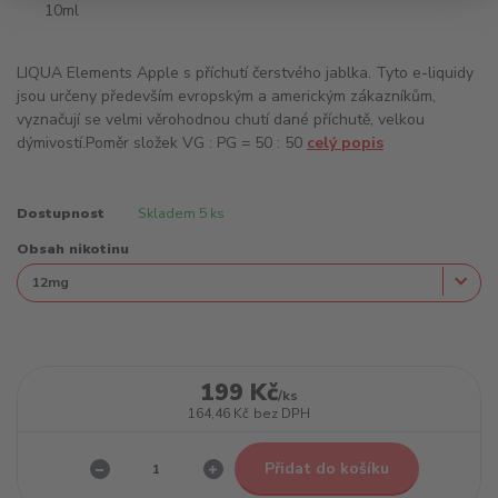
LIQUA Elements Apple s příchutí čerstvého jablka. Tyto e-liquidy
jsou určeny především evropským a americkým zákazníkům,
vyznačují se velmi věrohodnou chutí dané příchutě, velkou
dýmivostí.Poměr složek VG : PG = 50 : 50
celý popis
Dostupnost
Skladem 5 ks
Obsah nikotinu
199 Kč
/
ks
164,46 Kč
bez DPH
Přidat do košíku