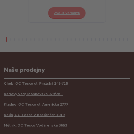
Zvolit variantu
Z
Naše prodejny
Cheb, OC Tesco ul. Pražská 2494/15
Karlovy Vary, Moskevská 979/26
Kladno, OC Tesco ul. Americká 2777
Kolín, OC Tesco V Kasárnách 1019
Mělník, OC Tesco Vodárenská 3653