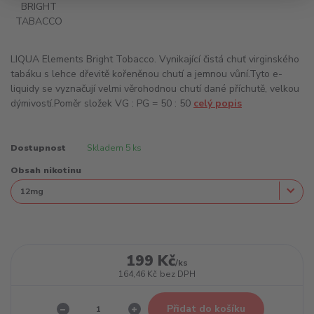
LIQUA Elements Bright Tobacco. Vynikající čistá chuť virginského
tabáku s lehce dřevitě kořeněnou chutí a jemnou vůní.Tyto e-
liquidy se vyznačují velmi věrohodnou chutí dané příchutě, velkou
dýmivostí.Poměr složek VG : PG = 50 : 50
celý popis
Dostupnost
Skladem 5 ks
Obsah nikotinu
199 Kč
/
ks
164,46 Kč
bez DPH
Přidat do košíku