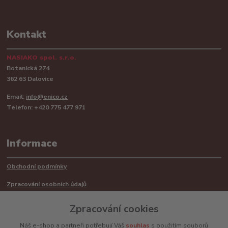
Kontakt
NASIAKO spol. s.r.o.
Botanická 274
362 63 Dalovice
Email:
info@enico.cz
Telefon: +420 775 477 971
Informace
Obchodní podmínky
Zpracování osobních údajů
Reklamační řád
Zpracování cookies
Recyklace barerií
Náš e-shop a partneři potřebují Váš
souhlas
s použitím souborů