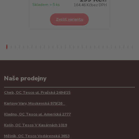
/
ks
Skladem > 5 ks
Skladem > 5 k
164,46 Kč
bez DPH
Zvolit variantu
Z
Naše prodejny
Cheb, OC Tesco ul. Pražská 2494/15
Karlovy Vary, Moskevská 979/26
Kladno, OC Tesco ul. Americká 2777
Kolín, OC Tesco V Kasárnách 1019
Mělník, OC Tesco Vodárenská 3653