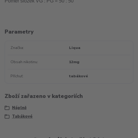
Poměr složek VG : PG = 50 : 50
Parametry
Značka
Liqua
Obsah nikotinu
12mg
Příchuť
tabákové
Zboží zařazeno v kategoriích
Náplně
Tabákové