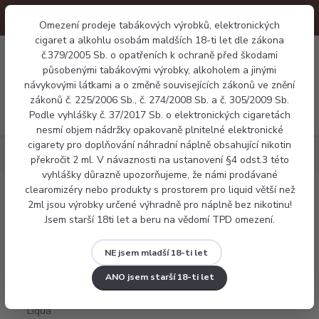
Omezení prodeje tabákových výrobků, elektronických
cigaret a alkohlu osobám maldších 18-ti let dle zákona
0
č.379/2005 Sb. o opatřeních k ochraně před škodami
0 Kč
působenými tabákovými výrobky, alkoholem a jinými
návykovými látkami a o změně souvisejících zákonů ve znění
zákonů č. 225/2006 Sb., č. 274/2008 Sb. a č. 305/2009 Sb.
Menu
Podle vyhlášky č. 37/2017 Sb. o elektronických cigaretách
nesmí objem nádržky opakovaně plnitelné elektronické
cigarety pro doplňování náhradní náplně obsahující nikotin
Náplně
E-liquid Liqua BRIGHT TABACCO 10ml
překročit 2 ml. V návaznosti na ustanovení §4 odst.3 této
vyhlášky důrazně upozorňujeme, že námi prodávané
clearomizéry nebo produkty s prostorem pro liquid větší než
E-liquid Liqua BRIGHT TABACCO 10ml
2ml jsou výrobky určené výhradně pro náplně bez nikotinu!
Jsem starší 18ti let a beru na vědomí TPD omezení.
NE jsem mladší 18-ti let
ANO jsem starší 18-ti let