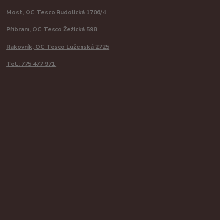
Most, OC Tesco Rudolická 1706/4
Příbram, OC Tesco Žežická 598
Rakovník, OC Tesco Luženská 2725
Tel.: 775 477 971