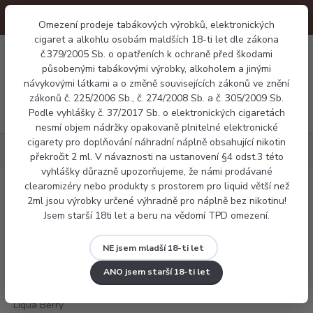
Omezení prodeje tabákových výrobků, elektronických
cigaret a alkohlu osobám maldších 18-ti let dle zákona
0
č.379/2005 Sb. o opatřeních k ochraně před škodami
0 Kč
působenými tabákovými výrobky, alkoholem a jinými
návykovými látkami a o změně souvisejících zákonů ve znění
zákonů č. 225/2006 Sb., č. 274/2008 Sb. a č. 305/2009 Sb.
Menu
Podle vyhlášky č. 37/2017 Sb. o elektronických cigaretách
nesmí objem nádržky opakovaně plnitelné elektronické
cigarety pro doplňování náhradní náplně obsahující nikotin
Náplně
E-liquid Liqua Berry Mix 10ml
překročit 2 ml. V návaznosti na ustanovení §4 odst.3 této
vyhlášky důrazně upozorňujeme, že námi prodávané
clearomizéry nebo produkty s prostorem pro liquid větší než
E-liquid Liqua Berry Mix 10ml
2ml jsou výrobky určené výhradně pro náplně bez nikotinu!
Jsem starší 18ti let a beru na vědomí TPD omezení.
NE jsem mladší 18-ti let
ANO jsem starší 18-ti let