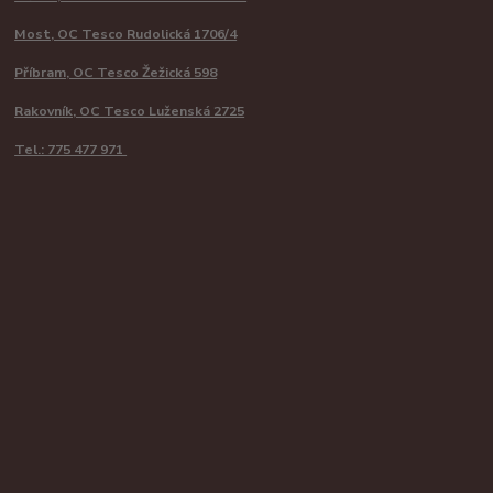
Most, OC Tesco Rudolická 1706/4
Příbram, OC Tesco Žežická 598
Rakovník, OC Tesco Luženská 2725
Tel.: 775 477 971