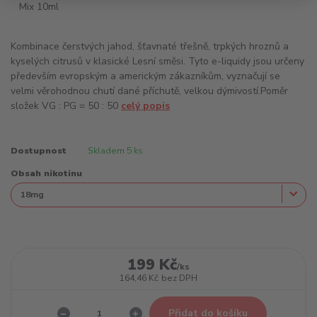
Kombinace čerstvých jahod, šťavnaté třešně, trpkých hroznů a
kyselých citrusů v klasické Lesní směsi. Tyto e-liquidy jsou určeny
především evropským a americkým zákazníkům, vyznačují se
velmi věrohodnou chutí dané příchutě, velkou dýmivostí.Poměr
složek VG : PG = 50 : 50
celý popis
Dostupnost
Skladem 5 ks
Obsah nikotinu
199 Kč
/
ks
164,46 Kč
bez DPH
Přidat do košíku