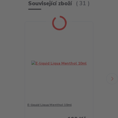
Související zboží
31
E-liquid Liqua Menthol 10ml
LIQUA Salt A