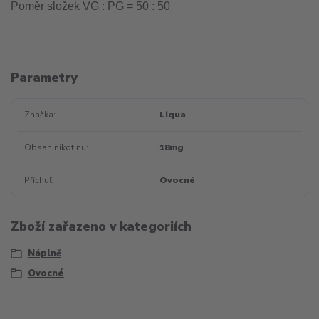
Poměr složek VG : PG = 50 : 50
Parametry
Značka
Liqua
Obsah nikotinu
18mg
Příchuť
Ovocné
Zboží zařazeno v kategoriích
Náplně
Ovocné