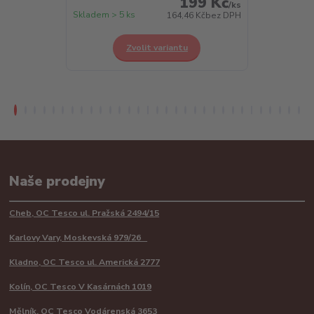
199 Kč
/
ks
Skladem > 5 ks
Skladem > 5 k
164,46 Kč
bez DPH
Zvolit variantu
Z
Naše prodejny
Cheb, OC Tesco ul. Pražská 2494/15
Karlovy Vary, Moskevská 979/26
Kladno, OC Tesco ul. Americká 2777
Kolín, OC Tesco V Kasárnách 1019
Mělník, OC Tesco Vodárenská 3653