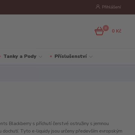
Přihlášení
0
0 Kč
Tanky a Pody
Příslušenství
s Blackberry s příchutí čerstvé ostružiny s jemnou
 dochutí. Tyto e-liquidy jsou určeny především evropským