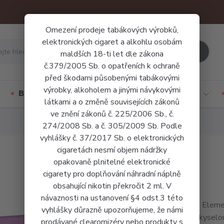
Omezení prodeje tabákových výrobků,
elektronických cigaret a alkohlu osobám
Hledat
maldších 18-ti let dle zákona
č.379/2005 Sb. o opatřeních k ochraně
před škodami působenými tabákovými
výrobky, alkoholem a jinými návykovými
Báze a příchutě
Jednorázové cigarety
látkami a o změně souvisejících zákonů
ve znění zákonů č. 225/2006 Sb., č.
274/2008 Sb. a č. 305/2009 Sb. Podle
vyhlášky č. 37/2017 Sb. o elektronických
cigaretách nesmí objem nádržky
opakovaně plnitelné elektronické
cigarety pro doplňování náhradní náplně
obsahující nikotin překročit 2 ml. V
návaznosti na ustanovení §4 odst.3 této
LIQUA Element
vyhlášky důrazně upozorňujeme, že námi
sladkokyselou
prodávané clearomizéry nebo produkty s