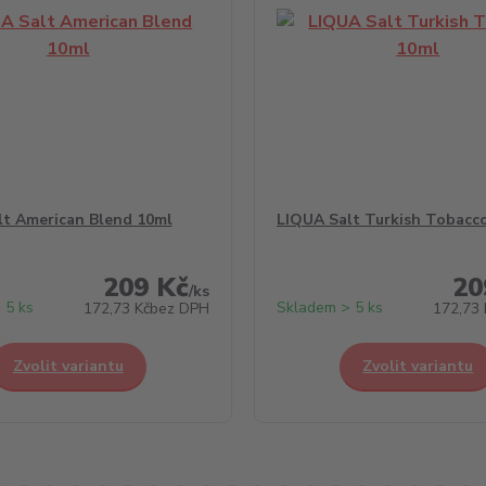
lt American Blend 10ml
LIQUA Salt Turkish Tobacc
209 Kč
20
/
ks
 5 ks
Skladem > 5 ks
172,73 Kč
bez DPH
172,73 
Zvolit variantu
Zvolit variantu