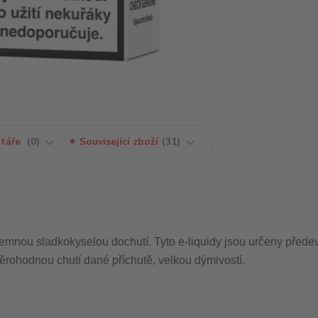
táře
0
Související zboží
31
 jemnou sladkokyselou dochutí. Tyto e-liquidy jsou určeny přede
rohodnou chutí dané příchutě, velkou dýmivostí.