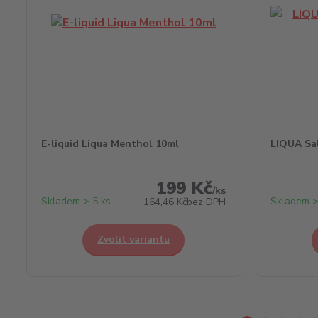
E-liquid Liqua Menthol 10ml
LIQUA Sa
199 Kč
/
ks
Skladem > 5 ks
Skladem >
164,46 Kč
bez DPH
Zvolit variantu