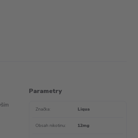
Parametry
vším
Značka
Liqua
Obsah nikotinu
12mg