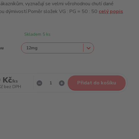
ákazníkům, vyznačují se velmi věrohodnou chutí dané
kou dýmivostí.Poměr složek VG : PG = 50 : 50
celý popis
Skladem 5 ks
nu
 Kč
/
ks
Přidat do košíku
Kč
bez DPH