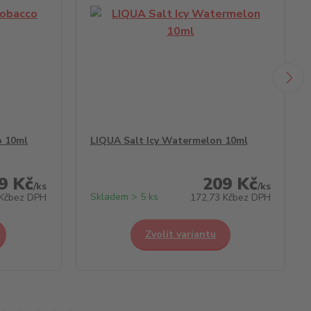
o 10ml
LIQUA Salt Icy Watermelon 10ml
9 Kč
209 Kč
/
ks
/
ks
Skladem > 5 ks
Kč
bez DPH
172,73 Kč
bez DPH
Zvolit variantu