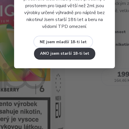
a americkým z
prostorem pro liquid větší než 2ml jsou
příchutě, vel
výrobky určené výhradně pro náplně bez
nikotinu! Jsem starší 18ti let a beru na
vědomí TPD omezení.
Dostupnost
NE jsem mladší 18-ti let
Obsah nikoti
ANO jsem starší 18-ti let
199
164,46 