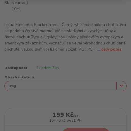
Liqua Elements Blackcurrant - Černý rybíz má sladkou chuť, která
se podobá čerstvé marmeládě se sladkými a kyselými tóny a
čistou dochutí.Tyto e-liquidy jsou určeny především evropským a
americkým zákazníkům, vyznačují se velmi věrohodnou chutí dané
příchutě, velkou dýmivostí.Poměr složek VG : PG = ...
celý popis
Dostupnost
Skladem 5 ks
Obsah nikotinu
199 Kč
/
ks
164,46 Kč
bez DPH