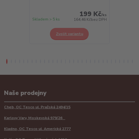
199 Kč
/
ks
Skladem > 5 ks
Skladem > 5 k
164,46 Kč
bez DPH
Zvolit variantu
Z
Naše prodejny
Cheb, OC Tesco ul. Pražská 2494/15
Karlovy Vary, Moskevská 979/26
Kladno, OC Tesco ul. Americká 2777