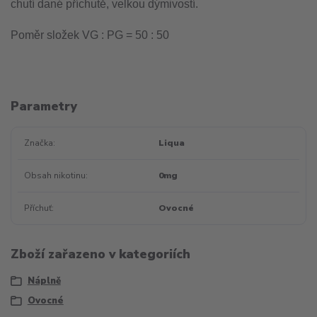
chutí dané příchutě, velkou dýmivostí.
Poměr složek VG : PG = 50 : 50
Parametry
Značka
Liqua
Obsah nikotinu
0mg
Příchuť
Ovocné
Zboží zařazeno v kategoriích
Náplně
Ovocné