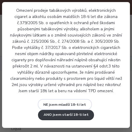
Omezení prodeje tabákových výrobků, elektronických
cigaret a alkohlu osobám maldších 18-ti let dle zákona
0
č.379/2005 Sb. o opatřeních k ochraně před škodami
0 Kč
působenými tabákovými výrobky, alkoholem a jinými
návykovými látkami a o změně souvisejících zákonů ve znění
zákonů č. 225/2006 Sb., č. 274/2008 Sb. a č. 305/2009 Sb.
Menu
Podle vyhlášky č. 37/2017 Sb. o elektronických cigaretách
nesmí objem nádržky opakovaně plnitelné elektronické
cigarety pro doplňování náhradní náplně obsahující nikotin
Náplně
E-liquid Liqua Blackcurrant 10ml
překročit 2 ml. V návaznosti na ustanovení §4 odst.3 této
vyhlášky důrazně upozorňujeme, že námi prodávané
clearomizéry nebo produkty s prostorem pro liquid větší než
E-liquid Liqua Blackcurrant 10ml
2ml jsou výrobky určené výhradně pro náplně bez nikotinu!
Jsem starší 18ti let a beru na vědomí TPD omezení.
NE jsem mladší 18-ti let
ANO jsem starší 18-ti let