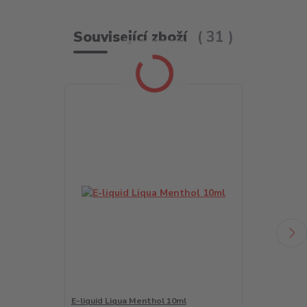
Související zboží
31
E-liquid Liqua Menthol 10ml
LIQUA Salt A