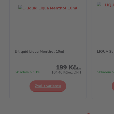
E-liquid Liqua Menthol 10ml
LIQUA Sa
199 Kč
/
ks
Skladem > 5 ks
Skladem >
164,46 Kč
bez DPH
Zvolit variantu