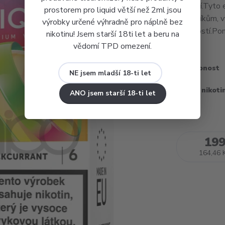
dochutí.Tyto 
prostorem pro liquid větší než 2ml jsou
zákazníkům, v
výrobky určené výhradně pro náplně bez
dýmivostí.Pom
nikotinu! Jsem starší 18ti let a beru na
vědomí TPD omezení.
Dostupnost
NE jsem mladší 18-ti let
Obsah nikoti
ANO jsem starší 18-ti let
199
164,46 