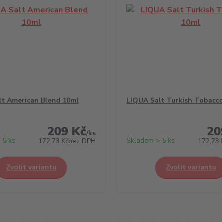
lt American Blend 10ml
LIQUA Salt Turkish Tobacc
209 Kč
20
/
ks
 5 ks
Skladem > 5 ks
172,73 Kč
bez DPH
172,73 
Zvolit variantu
Zvolit variantu