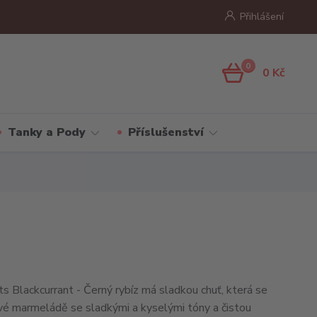
Přihlášení
0
0 Kč
Tanky a Pody
Příslušenství
s Blackcurrant - Černý rybíz má sladkou chuť, která se
é marmeládě se sladkými a kyselými tóny a čistou