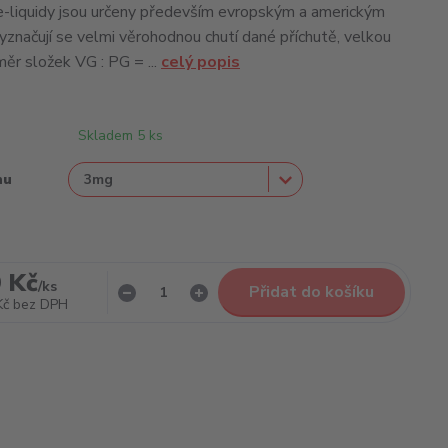
e-liquidy jsou určeny především evropským a americkým
yznačují se velmi věrohodnou chutí dané příchutě, velkou
ěr složek VG : PG = ...
celý popis
Skladem 5 ks
nu
 Kč
/
ks
Přidat do košíku
Kč
bez DPH