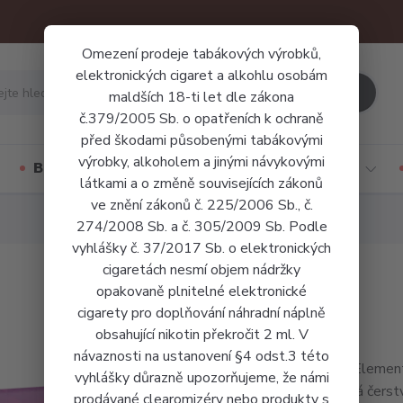
Omezení prodeje tabákových výrobků,
elektronických cigaret a alkohlu osobám
Hledat
maldších 18-ti let dle zákona
č.379/2005 Sb. o opatřeních k ochraně
před škodami působenými tabákovými
výrobky, alkoholem a jinými návykovými
Báze a příchutě
Jednorázové cigarety
látkami a o změně souvisejících zákonů
ve znění zákonů č. 225/2006 Sb., č.
274/2008 Sb. a č. 305/2009 Sb. Podle
vyhlášky č. 37/2017 Sb. o elektronických
cigaretách nesmí objem nádržky
opakovaně plnitelné elektronické
cigarety pro doplňování náhradní náplně
obsahující nikotin překročit 2 ml. V
návaznosti na ustanovení §4 odst.3 této
Liqua Element
vyhlášky důrazně upozorňujeme, že námi
podobá čerstv
prodávané clearomizéry nebo produkty s