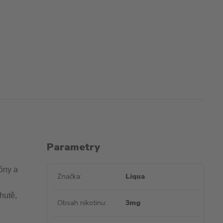
Parametry
óny a
Značka
Liqua
hutě,
Obsah nikotinu
3mg