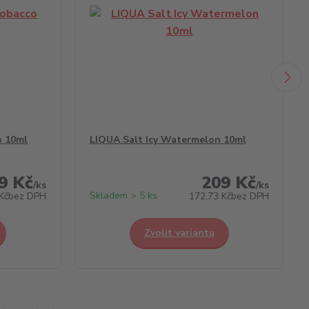
o 10ml
LIQUA Salt Icy Watermelon 10ml
9 Kč
209 Kč
/
ks
/
ks
Skladem > 5 ks
Kč
bez DPH
172,73 Kč
bez DPH
Zvolit variantu