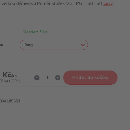
, velkou dýmivostí.Poměr složek VG : PG = 50 : 50
celý
Skladem 5 ks
nu
 Kč
/
ks
Přidat do košíku
Kč
bez DPH
034185553