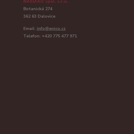
NASIAKO spol. s.r.o.
Botanická 274
362 63 Dalovice
Email:
info@enico.cz
Telefon: +420 775 477 971