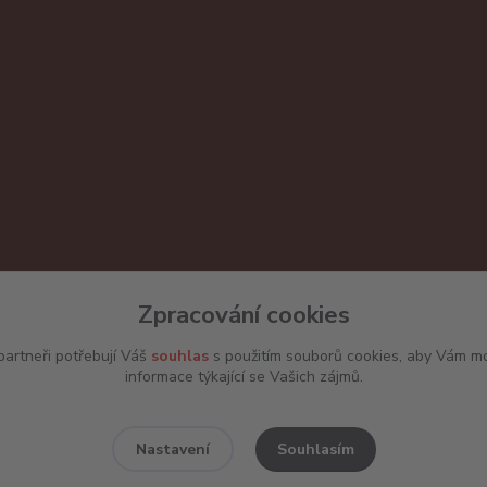
Zpracování cookies
artneři potřebují Váš
souhlas
s použitím souborů cookies, aby Vám mo
informace týkající se Vašich zájmů.
Souhlasím
Nastavení