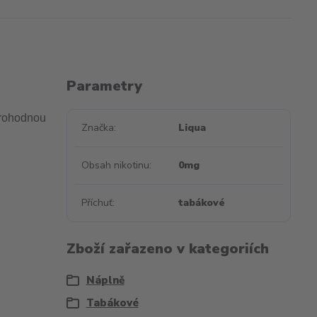
Parametry
ěrohodnou
Značka
Liqua
Obsah nikotinu
0mg
Příchuť
tabákové
Zboží zařazeno v kategoriích
Náplně
Tabákové