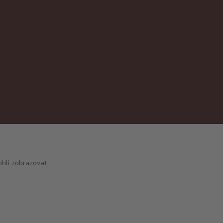
hli zobrazovat
Vytvořeno na
Eshop-rychle.cz