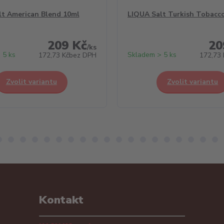
lt American Blend 10ml
LIQUA Salt Turkish Tobacc
209 Kč
20
/
ks
 5 ks
Skladem > 5 ks
172,73 Kč
bez DPH
172,73 
Zvolit variantu
Zvolit variantu
Kontakt