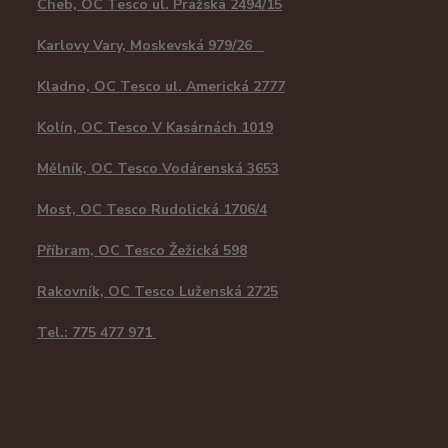
Cheb, OC Tesco ul. Pražská 2494/15
Karlovy Vary, Moskevská 979/26
Kladno, OC Tesco ul. Americká 2777
Kolín, OC Tesco V Kasárnách 1019
Mělník, OC Tesco Vodárenská 3653
Most, OC Tesco Rudolická 1706/4
Příbram, OC Tesco Žežická 598
Rakovník, OC Tesco Luženská 2725
Tel.: 775 477 971