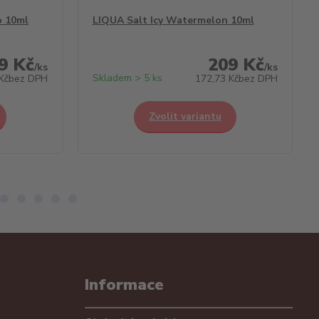
o 10ml
LIQUA Salt Icy Watermelon 10ml
9 Kč
209 Kč
/
ks
/
ks
Skladem > 5 ks
Kč
bez DPH
172,73 Kč
bez DPH
Zvolit variantu
Informace