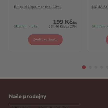
E-liquid Liqua Menthol 10ml
LIQUA Sa
199 Kč
/
ks
Skladem > 5 ks
Skladem >
164,46 Kč
bez DPH
Zvolit variantu
Naše prodejny