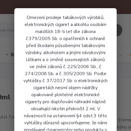
Omezení prodeje tabákových výrobků,
elektronických cigaret a alkohlu osobám
Hledat
maldších 18-ti let dle zákona
č.379/2005 Sb. o opatřeních k ochraně
před škodami působenými tabákovými
výrobky, alkoholem a jinými návykovými
Báze a příchutě
Jednorázové cigarety
látkami a o změně souvisejících zákonů
ve znění zákonů č. 225/2006 Sb., č.
274/2008 Sb. a č. 305/2009 Sb. Podle
vyhlášky č. 37/2017 Sb. o elektronických
cigaretách nesmí objem nádržky
opakovaně plnitelné elektronické
0ml
cigarety pro doplňování náhradní náplně
obsahující nikotin překročit 2 ml. V
návaznosti na ustanovení §4 odst.3 této
LIQUA Elemen
vyhlášky důrazně upozorňujeme, že námi
kubánského do
prodávané clearomizéry nebo produkty s