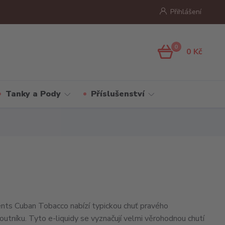
Přihlášení
0
0 Kč
Tanky a Pody
Příslušenství
ts Cuban Tobacco nabízí typickou chuť pravého
utníku. Tyto e-liquidy se vyznačují velmi věrohodnou chutí