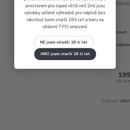
dané příchutě
prostorem pro liquid větší než 2ml jsou
popis
výrobky určené výhradně pro náplně bez
nikotinu! Jsem starší 18ti let a beru na
vědomí TPD omezení.
Dostupnost
NE jsem mladší 18-ti let
Obsah nikoti
ANO jsem starší 18-ti let
199
164,46 
EAN kód:
4897