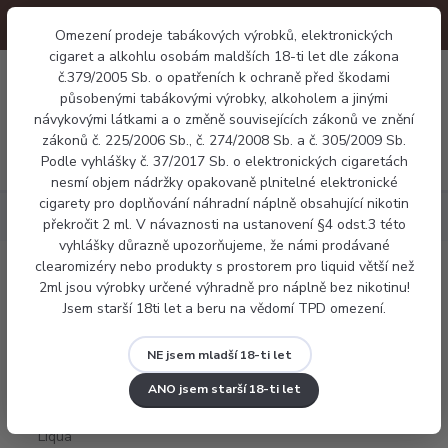
Omezení prodeje tabákových výrobků, elektronických
cigaret a alkohlu osobám maldších 18-ti let dle zákona
0
č.379/2005 Sb. o opatřeních k ochraně před škodami
0 Kč
působenými tabákovými výrobky, alkoholem a jinými
návykovými látkami a o změně souvisejících zákonů ve znění
zákonů č. 225/2006 Sb., č. 274/2008 Sb. a č. 305/2009 Sb.
Menu
Podle vyhlášky č. 37/2017 Sb. o elektronických cigaretách
nesmí objem nádržky opakovaně plnitelné elektronické
cigarety pro doplňování náhradní náplně obsahující nikotin
Náplně
E-liquid Liqua CUBAN TABACCO 10ml
překročit 2 ml. V návaznosti na ustanovení §4 odst.3 této
vyhlášky důrazně upozorňujeme, že námi prodávané
clearomizéry nebo produkty s prostorem pro liquid větší než
E-liquid Liqua CUBAN TABACCO 10ml
2ml jsou výrobky určené výhradně pro náplně bez nikotinu!
Jsem starší 18ti let a beru na vědomí TPD omezení.
NE jsem mladší 18-ti let
ANO jsem starší 18-ti let