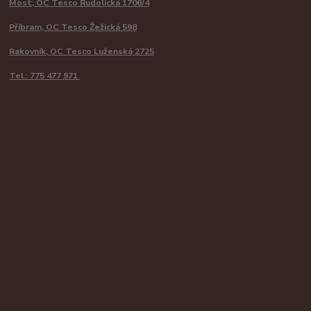
Most, OC Tesco Rudolická 1706/4
Příbram, OC Tesco Žežická 598
Rakovník, OC Tesco Luženská 2725
Tel.: 775 477 971