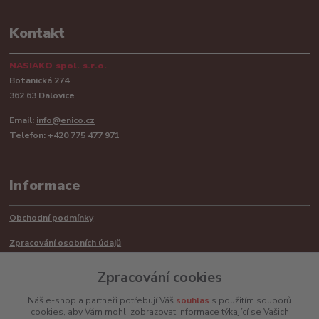
Kontakt
NASIAKO spol. s.r.o.
Botanická 274
362 63 Dalovice
Email:
info@enico.cz
Telefon: +420 775 477 971
Informace
Obchodní podmínky
Zpracování osobních údajů
Reklamační řád
Zpracování cookies
Recyklace barerií
Náš e-shop a partneři potřebují Váš
souhlas
s použitím souborů
cookies, aby Vám mohli zobrazovat informace týkající se Vašich
Mimosoudní řešení sporů ADR