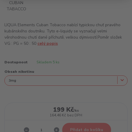
LIQUA Elements Cuban Tobacco nabízí typickou chuť pravého
kubánského doutníku. Tyto e-liquidy se vyznačují velmi
věrohodnou chutí dané příchutě, velkou dýmivostí.Poměr složek
VG : PG = 50 : 50
celý popis
Dostupnost
Skladem 5 ks
Obsah nikotinu
199 Kč
/
ks
164,46 Kč
bez DPH
Přidat do košíku