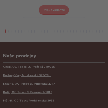
Zvolit variantu
Z
Naše prodejny
Cheb, OC Tesco ul. Pražská 2494/15
Karlovy Vary, Moskevská 979/26
Kladno, OC Tesco ul. Americká 2777
Kolín, OC Tesco V Kasárnách 1019
Mělník, OC Tesco Vodárenská 3653