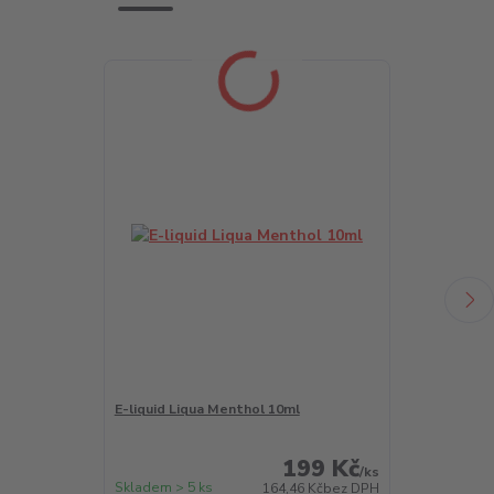
E-liquid Liqua Menthol 10ml
LIQUA Salt A
199 Kč
/
ks
Skladem > 5 ks
Skladem > 5 k
164,46 Kč
bez DPH