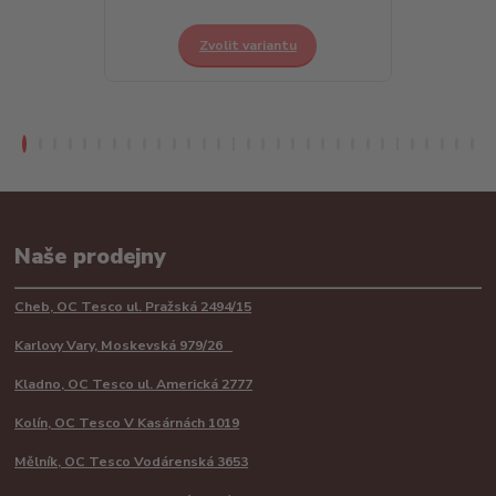
Zvolit variantu
Z
Naše prodejny
Cheb, OC Tesco ul. Pražská 2494/15
Karlovy Vary, Moskevská 979/26
Kladno, OC Tesco ul. Americká 2777
Kolín, OC Tesco V Kasárnách 1019
Mělník, OC Tesco Vodárenská 3653