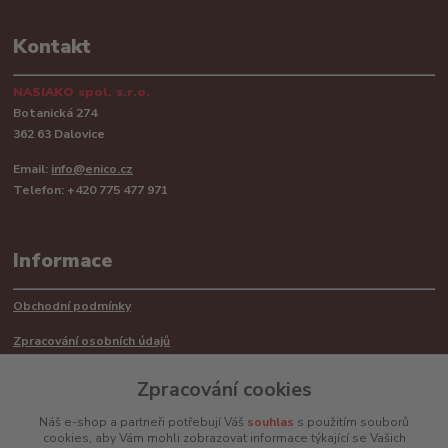
Kontakt
NASIAKO spol. s.r.o.
Botanická 274
362 63 Dalovice
Email:
info@enico.cz
Telefon: +420 775 477 971
Informace
Obchodní podmínky
Zpracování osobních údajů
Reklamační řád
Zpracování cookies
Recyklace barerií
Náš e-shop a partneři potřebují Váš
souhlas
s použitím souborů
cookies, aby Vám mohli zobrazovat informace týkající se Vašich
Mimosoudní řešení sporů ADR