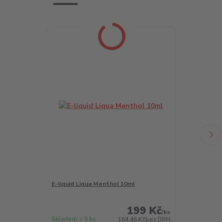
E-liquid Liqua Menthol 10ml
LIQUA Salt A
199 Kč
/
ks
Skladem > 5 ks
Skladem > 5 k
164,46 Kč
bez DPH