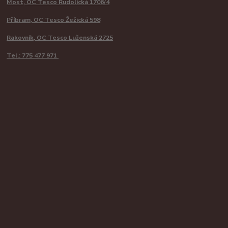
Most, OC Tesco Rudolická 1706/4
Příbram, OC Tesco Žežická 598
Rakovník, OC Tesco Luženská 2725
Tel.: 775 477 971