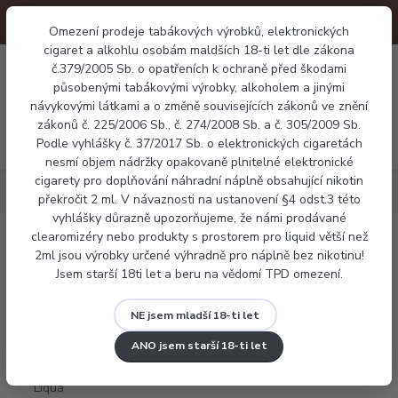
Omezení prodeje tabákových výrobků, elektronických
cigaret a alkohlu osobám maldších 18-ti let dle zákona
0
č.379/2005 Sb. o opatřeních k ochraně před škodami
0 Kč
působenými tabákovými výrobky, alkoholem a jinými
návykovými látkami a o změně souvisejících zákonů ve znění
zákonů č. 225/2006 Sb., č. 274/2008 Sb. a č. 305/2009 Sb.
Menu
Podle vyhlášky č. 37/2017 Sb. o elektronických cigaretách
nesmí objem nádržky opakovaně plnitelné elektronické
cigarety pro doplňování náhradní náplně obsahující nikotin
Náplně
E-liquid Liqua CUBAN TABACCO 10ml
překročit 2 ml. V návaznosti na ustanovení §4 odst.3 této
vyhlášky důrazně upozorňujeme, že námi prodávané
clearomizéry nebo produkty s prostorem pro liquid větší než
E-liquid Liqua CUBAN TABACCO 10ml
2ml jsou výrobky určené výhradně pro náplně bez nikotinu!
Jsem starší 18ti let a beru na vědomí TPD omezení.
NE jsem mladší 18-ti let
ANO jsem starší 18-ti let