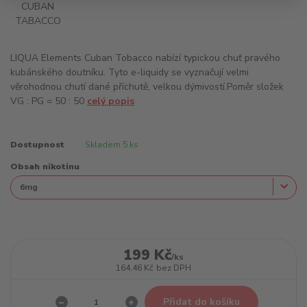
LIQUA Elements Cuban Tobacco nabízí typickou chuť pravého
kubánského doutníku. Tyto e-liquidy se vyznačují velmi
věrohodnou chutí dané příchutě, velkou dýmivostí.Poměr složek
VG : PG = 50 : 50
celý popis
Dostupnost
Skladem 5 ks
Obsah nikotinu
199 Kč
/
ks
164,46 Kč
bez DPH
Přidat do košíku