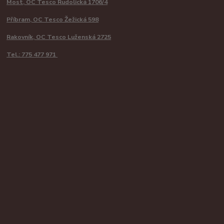
Most, OC Tesco Rudolická 1706/4
Příbram, OC Tesco Žežická 598
Rakovník, OC Tesco Luženská 2725
Tel.: 775 477 971