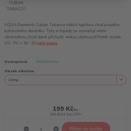
LIQUA Elements Cuban Tobacco nabízí typickou chuť pravého
kubánského doutníku. Tyto e-liquidy se vyznačují velmi
věrohodnou chutí dané příchutě, velkou dýmivostí.Poměr složek
VG : PG = 50 : 50
celý popis
Dostupnost
Skladem 5 ks
Obsah nikotinu
199 Kč
/
ks
164,46 Kč
bez DPH
Přidat do košíku