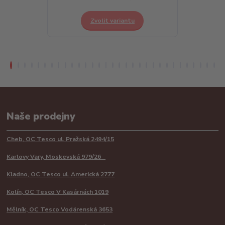
Zvolit variantu
Z
Naše prodejny
Cheb, OC Tesco ul. Pražská 2494/15
Karlovy Vary, Moskevská 979/26
Kladno, OC Tesco ul. Americká 2777
Kolín, OC Tesco V Kasárnách 1019
Mělník, OC Tesco Vodárenská 3653