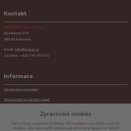
Kontakt
NASIAKO spol. s.r.o.
Botanická 274
362 63 Dalovice
Email:
info@enico.cz
Telefon: +420 775 477 971
Informace
Obchodní podmínky
Zpracování osobních údajů
Reklamační řád
Zpracování cookies
Recyklace barerií
Náš e-shop a partneři potřebují Váš
souhlas
s použitím souborů
cookies, aby Vám mohli zobrazovat informace týkající se Vašich
Mimosoudní řešení sporů ADR