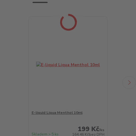
E-liquid Liqua Menthol 10ml
LIQUA Salt A
199 Kč
/
ks
Skladem > 5 ks
Skladem > 5 k
164,46 Kč
bez DPH