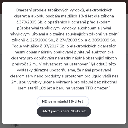
Omezení prodeje tabákových výrobků, elektronických
cigaret a alkohlu osobám maldších 18-ti let dle zákona
0
č.379/2005 Sb. o opatřeních k ochraně před škodami
0 Kč
působenými tabákovými výrobky, alkoholem a jinými
návykovými látkami a o změně souvisejících zákonů ve znění
zákonů č. 225/2006 Sb., č. 274/2008 Sb. a č. 305/2009 Sb.
Menu
Podle vyhlášky č. 37/2017 Sb. o elektronických cigaretách
nesmí objem nádržky opakovaně plnitelné elektronické
cigarety pro doplňování náhradní náplně obsahující nikotin
Náplně
E-liquid Liqua CUBAN TABACCO 10ml
překročit 2 ml. V návaznosti na ustanovení §4 odst.3 této
vyhlášky důrazně upozorňujeme, že námi prodávané
clearomizéry nebo produkty s prostorem pro liquid větší než
E-liquid Liqua CUBAN TABACCO 10ml
2ml jsou výrobky určené výhradně pro náplně bez nikotinu!
Jsem starší 18ti let a beru na vědomí TPD omezení.
NE jsem mladší 18-ti let
ANO jsem starší 18-ti let