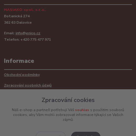
NASIAKO spol. s.r.o.
Botanická 274
362 63 Dalovice
Email:
info@enico.cz
Telefon: +420 775 477 971
Informace
Obchodní podmínky
Zpracování osobních údajů
Reklamační řád
Zpracování cookies
Recyklace barerií
Náš e-shop a partneři potřebují Váš
souhlas
s použitím souborů
cookies, aby Vám mohli zobrazovat informace týkající se Vašich
Mimosoudní řešení sporů ADR
zájmů.