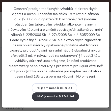
Omezení prodeje tabákových výrobků, elektronických
cigaret a alkohlu osobám maldších 18-ti let dle zákona
0
č.379/2005 Sb. o opatřeních k ochraně před škodami
0 Kč
působenými tabákovými výrobky, alkoholem a jinými
návykovými látkami a o změně souvisejících zákonů ve znění
zákonů č. 225/2006 Sb., č. 274/2008 Sb. a č. 305/2009 Sb.
Menu
Podle vyhlášky č. 37/2017 Sb. o elektronických cigaretách
nesmí objem nádržky opakovaně plnitelné elektronické
cigarety pro doplňování náhradní náplně obsahující nikotin
Náplně
E-liquid Liqua Cherry 10ml
překročit 2 ml. V návaznosti na ustanovení §4 odst.3 této
vyhlášky důrazně upozorňujeme, že námi prodávané
clearomizéry nebo produkty s prostorem pro liquid větší než
E-liquid Liqua Cherry 10ml
2ml jsou výrobky určené výhradně pro náplně bez nikotinu!
Jsem starší 18ti let a beru na vědomí TPD omezení.
NE jsem mladší 18-ti let
ANO jsem starší 18-ti let