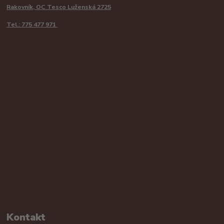
Rakovník, OC Tesco Luženská 2725
Tel.: 775 477 971
Kontakt