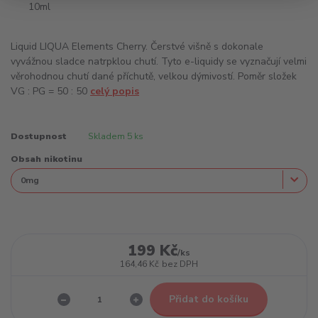
Liquid LIQUA Elements Cherry. Čerstvé višně s dokonale
vyvážnou sladce natrpklou chutí. Tyto e-liquidy se vyznačují velmi
věrohodnou chutí dané příchutě, velkou dýmivostí. Poměr složek
VG : PG = 50 : 50
celý popis
Dostupnost
Skladem 5 ks
Obsah nikotinu
199 Kč
/
ks
164,46 Kč
bez DPH
Přidat do košíku