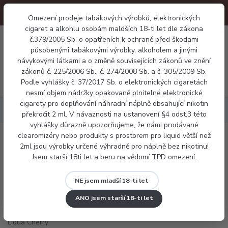
Omezení prodeje tabákových výrobků, elektronických
cigaret a alkohlu osobám maldších 18-ti let dle zákona
0
č.379/2005 Sb. o opatřeních k ochraně před škodami
0 Kč
působenými tabákovými výrobky, alkoholem a jinými
návykovými látkami a o změně souvisejících zákonů ve znění
zákonů č. 225/2006 Sb., č. 274/2008 Sb. a č. 305/2009 Sb.
Menu
Podle vyhlášky č. 37/2017 Sb. o elektronických cigaretách
nesmí objem nádržky opakovaně plnitelné elektronické
cigarety pro doplňování náhradní náplně obsahující nikotin
Náplně
E-liquid Liqua Cherry 10ml
překročit 2 ml. V návaznosti na ustanovení §4 odst.3 této
vyhlášky důrazně upozorňujeme, že námi prodávané
clearomizéry nebo produkty s prostorem pro liquid větší než
E-liquid Liqua Cherry 10ml
2ml jsou výrobky určené výhradně pro náplně bez nikotinu!
Jsem starší 18ti let a beru na vědomí TPD omezení.
NE jsem mladší 18-ti let
ANO jsem starší 18-ti let