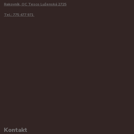
Rakovník, OC Tesco Luženská 2725
Tel.: 775 477 971
Kontakt