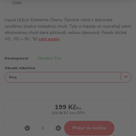
Liquid LIQUA Elements Cherry. Čerstvé višně s dokonale
vyvážnou sladce natrpklou chutí. Tyto e-liquidy se vyznačují velmi
věrohodnou chutí dané příchutě, velkou dýmivostí. Poměr složek
VG : PG = 50 : 50
celý popis
Dostupnost
Skladem 5 ks
Obsah nikotinu
199 Kč
/
ks
164,46 Kč
bez DPH
Přidat do košíku