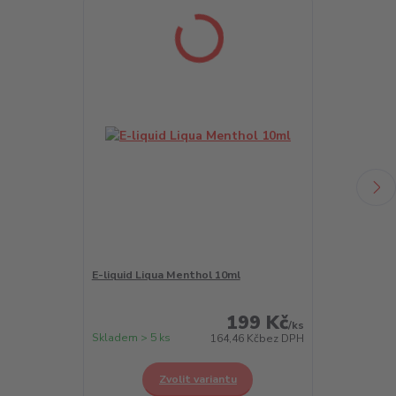
E-liquid Liqua Menthol 10ml
LIQUA Salt A
199 Kč
/
ks
Skladem > 5 ks
Skladem > 5 k
164,46 Kč
bez DPH
Zvolit variantu
Z