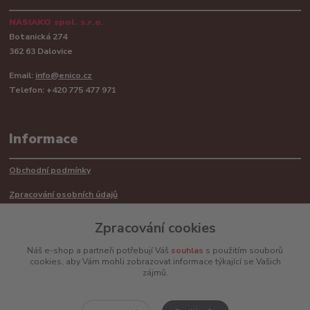
NASIAKO spol. s.r.o.
Botanická 274
362 63 Dalovice
Email:
info@enico.cz
Telefon: +420 775 477 971
Informace
Obchodní podmínky
Zpracování osobních údajů
Reklamační řád
Zpracování cookies
Recyklace barerií
Náš e-shop a partneři potřebují Váš
souhlas
s použitím souborů
cookies, aby Vám mohli zobrazovat informace týkající se Vašich
Mimosoudní řešení sporů ADR
zájmů.