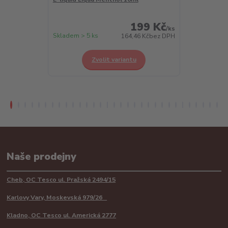
199 Kč
/
ks
Skladem > 5 ks
Skladem > 5 k
164,46 Kč
bez DPH
Zvolit variantu
Z
Naše prodejny
Cheb, OC Tesco ul. Pražská 2494/15
Karlovy Vary, Moskevská 979/26
Kladno, OC Tesco ul. Americká 2777