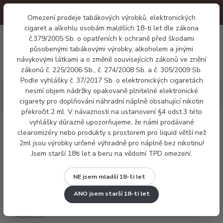
Omezení prodeje tabákových výrobků, elektronických
cigaret a alkohlu osobám maldších 18-ti let dle zákona
0
0 Kč
č.379/2005 Sb. o opatřeních k ochraně před škodami
působenými tabákovými výrobky, alkoholem a jinými
návykovými látkami a o změně souvisejících zákonů ve znění
Menu
zákonů č. 225/2006 Sb., č. 274/2008 Sb. a č. 305/2009 Sb.
Podle vyhlášky č. 37/2017 Sb. o elektronických cigaretách
nesmí objem nádržky opakovaně plnitelné elektronické
Náplně
E-liquid Liqua DARK TABACCO 10ml
cigarety pro doplňování náhradní náplně obsahující nikotin
překročit 2 ml. V návaznosti na ustanovení §4 odst.3 této
vyhlášky důrazně upozorňujeme, že námi prodávané
E-liquid Liqua DARK TABACCO 10ml
clearomizéry nebo produkty s prostorem pro liquid větší než
2ml jsou výrobky určené výhradně pro náplně bez nikotinu!
Jsem starší 18ti let a beru na vědomí TPD omezení.
NE jsem mladší 18-ti let
ANO jsem starší 18-ti let