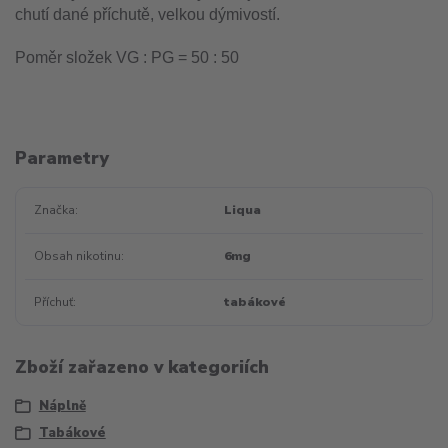
chutí dané příchutě, velkou dýmivostí.
Poměr složek VG : PG = 50 : 50
Parametry
Značka
Liqua
Obsah nikotinu
6mg
Příchuť
tabákové
Zboží zařazeno v kategoriích
Náplně
Tabákové