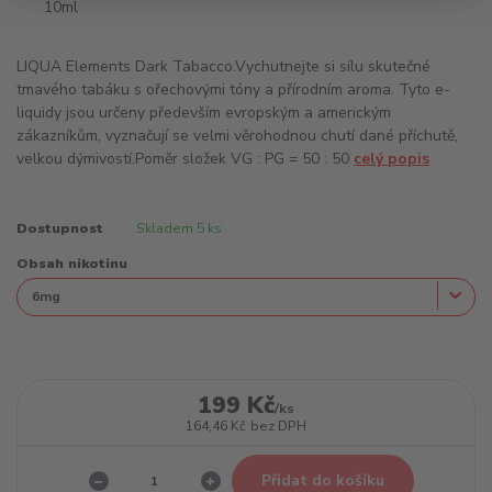
LIQUA Elements Dark Tabacco.Vychutnejte si sílu skutečné
tmavého tabáku s ořechovými tóny a přírodním aroma. Tyto e-
liquidy jsou určeny především evropským a americkým
zákazníkům, vyznačují se velmi věrohodnou chutí dané příchutě,
velkou dýmivostí.Poměr složek VG : PG = 50 : 50
celý popis
Dostupnost
Skladem 5 ks
Obsah nikotinu
199 Kč
/
ks
164,46 Kč
bez DPH
Přidat do košíku