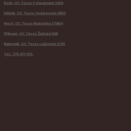
Kolín, OC Tesco V Kasárnách 1019
Mělník, OC Tesco Vodárenská 3653
Most, OC Tesco Rudolická 1706/4
Příbram, OC Tesco Žežická 598
Rakovník, OC Tesco Luženská 2725
Tel.: 775 477 971