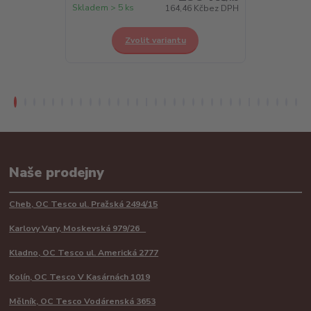
Skladem > 5 ks
Skladem > 5 k
164,46 Kč
bez DPH
Zvolit variantu
Z
Naše prodejny
Cheb, OC Tesco ul. Pražská 2494/15
Karlovy Vary, Moskevská 979/26
Kladno, OC Tesco ul. Americká 2777
Kolín, OC Tesco V Kasárnách 1019
Mělník, OC Tesco Vodárenská 3653