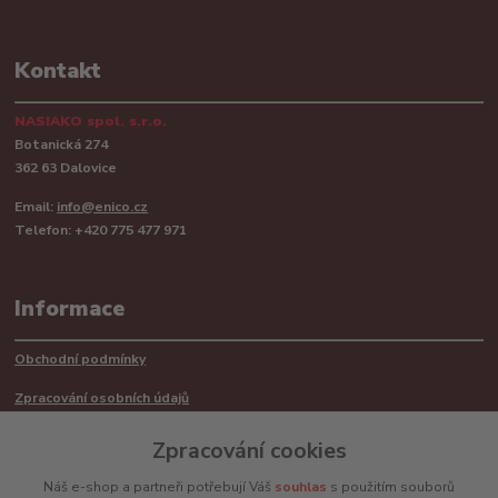
Kontakt
NASIAKO spol. s.r.o.
Botanická 274
362 63 Dalovice
Email:
info@enico.cz
Telefon: +420 775 477 971
Informace
Obchodní podmínky
Zpracování osobních údajů
Reklamační řád
Zpracování cookies
Recyklace barerií
Náš e-shop a partneři potřebují Váš
souhlas
s použitím souborů