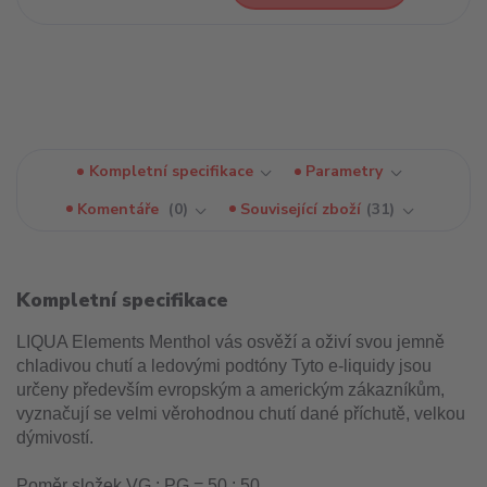
Kompletní specifikace
Parametry
Komentáře
0
Související zboží
31
Kompletní specifikace
LIQUA Elements Menthol vás osvěží a oživí svou jemně
chladivou chutí a ledovými podtóny Tyto e-liquidy jsou
určeny především evropským a americkým zákazníkům,
vyznačují se velmi věrohodnou chutí dané příchutě, velkou
dýmivostí.
Poměr složek VG : PG = 50 : 50