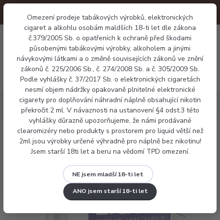
Omezení prodeje tabákových výrobků, elektronických
cigaret a alkohlu osobám maldších 18-ti let dle zákona
0
č.379/2005 Sb. o opatřeních k ochraně před škodami
0 Kč
působenými tabákovými výrobky, alkoholem a jinými
návykovými látkami a o změně souvisejících zákonů ve znění
zákonů č. 225/2006 Sb., č. 274/2008 Sb. a č. 305/2009 Sb.
Menu
Podle vyhlášky č. 37/2017 Sb. o elektronických cigaretách
nesmí objem nádržky opakovaně plnitelné elektronické
cigarety pro doplňování náhradní náplně obsahující nikotin
Náplně
E-liquid Liqua Menthol 10ml
překročit 2 ml. V návaznosti na ustanovení §4 odst.3 této
vyhlášky důrazně upozorňujeme, že námi prodávané
clearomizéry nebo produkty s prostorem pro liquid větší než
E-liquid Liqua Menthol 10ml
2ml jsou výrobky určené výhradně pro náplně bez nikotinu!
Jsem starší 18ti let a beru na vědomí TPD omezení.
NE jsem mladší 18-ti let
ANO jsem starší 18-ti let