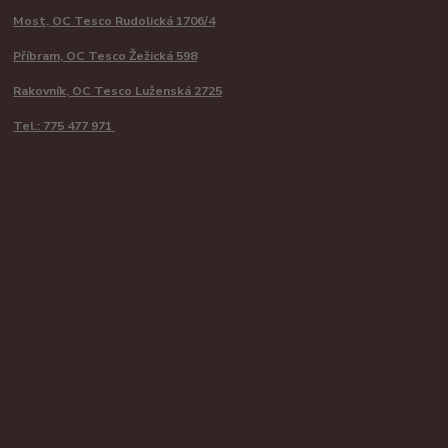
Most, OC Tesco Rudolická 1706/4
Příbram, OC Tesco Žežická 598
Rakovník, OC Tesco Luženská 2725
Tel.: 775 477 971