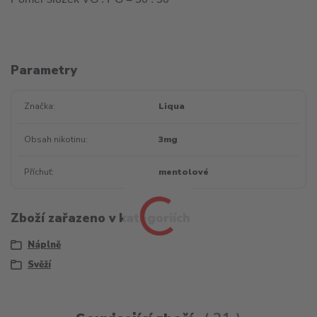
Parametry
Značka
Liqua
Obsah nikotinu
3mg
Příchuť
mentolové
Zboží zařazeno v kategoriích
Náplně
Svěží