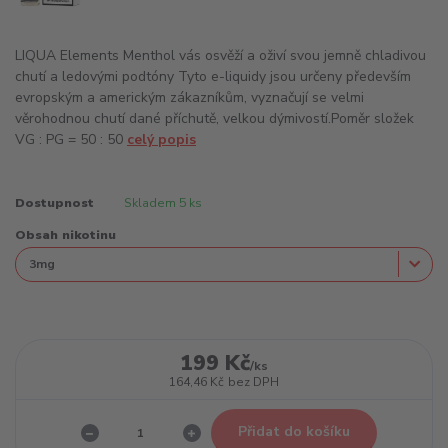
LIQUA Elements Menthol vás osvěží a oživí svou jemně chladivou
chutí a ledovými podtóny Tyto e-liquidy jsou určeny především
evropským a americkým zákazníkům, vyznačují se velmi
věrohodnou chutí dané příchutě, velkou dýmivostí.Poměr složek
VG : PG = 50 : 50
celý popis
Dostupnost
Skladem 5 ks
Obsah nikotinu
199 Kč
/
ks
164,46 Kč
bez DPH
Přidat do košíku