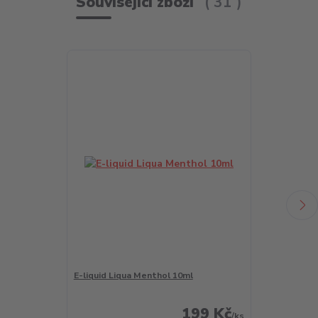
Související zboží
31
E-liquid Liqua Menthol 10ml
LIQUA Salt A
199 Kč
/
ks