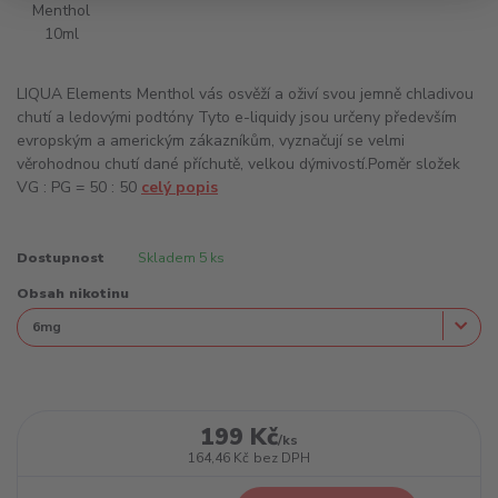
LIQUA Elements Menthol vás osvěží a oživí svou jemně chladivou
chutí a ledovými podtóny Tyto e-liquidy jsou určeny především
evropským a americkým zákazníkům, vyznačují se velmi
věrohodnou chutí dané příchutě, velkou dýmivostí.Poměr složek
VG : PG = 50 : 50
celý popis
Dostupnost
Skladem 5 ks
Obsah nikotinu
199 Kč
/
ks
164,46 Kč
bez DPH