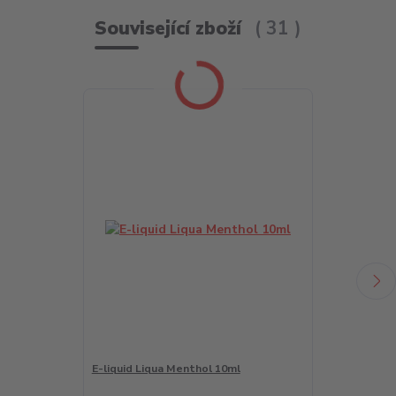
Související zboží
31
E-liquid Liqua Menthol 10ml
LIQUA Salt A