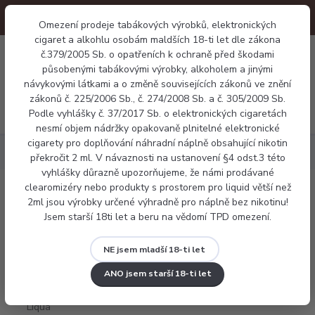
Omezení prodeje tabákových výrobků, elektronických
cigaret a alkohlu osobám maldších 18-ti let dle zákona
0
č.379/2005 Sb. o opatřeních k ochraně před škodami
0 Kč
působenými tabákovými výrobky, alkoholem a jinými
návykovými látkami a o změně souvisejících zákonů ve znění
zákonů č. 225/2006 Sb., č. 274/2008 Sb. a č. 305/2009 Sb.
Menu
Podle vyhlášky č. 37/2017 Sb. o elektronických cigaretách
nesmí objem nádržky opakovaně plnitelné elektronické
cigarety pro doplňování náhradní náplně obsahující nikotin
Náplně
E-liquid Liqua Menthol 10ml
překročit 2 ml. V návaznosti na ustanovení §4 odst.3 této
vyhlášky důrazně upozorňujeme, že námi prodávané
clearomizéry nebo produkty s prostorem pro liquid větší než
E-liquid Liqua Menthol 10ml
2ml jsou výrobky určené výhradně pro náplně bez nikotinu!
Jsem starší 18ti let a beru na vědomí TPD omezení.
NE jsem mladší 18-ti let
ANO jsem starší 18-ti let