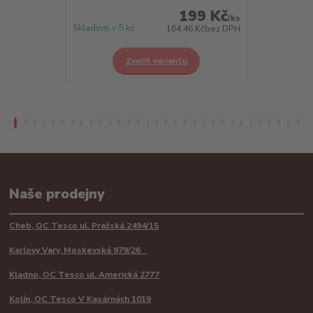
199 Kč
/
ks
Skladem > 5 ks
Skladem > 5 k
164,46 Kč
bez DPH
Zvolit variantu
Z
Naše prodejny
Cheb, OC Tesco ul. Pražská 2494/15
Karlovy Vary, Moskevská 979/26
Kladno, OC Tesco ul. Americká 2777
Kolín, OC Tesco V Kasárnách 1019