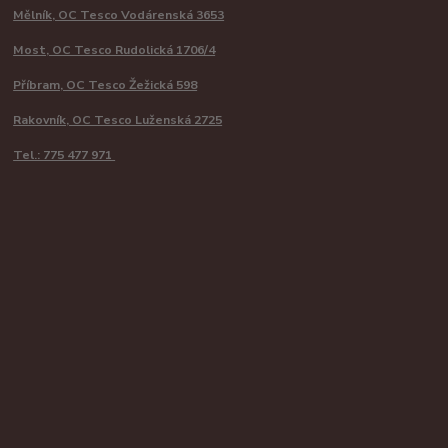
Mělník, OC Tesco Vodárenská 3653
Most, OC Tesco Rudolická 1706/4
Příbram, OC Tesco Žežická 598
Rakovník, OC Tesco Luženská 2725
Tel.: 775 477 971