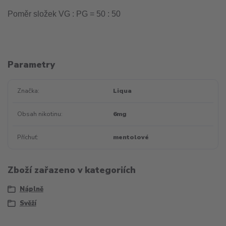
Poměr složek VG : PG = 50 : 50
Parametry
Značka
Liqua
Obsah nikotinu
6mg
Příchuť
mentolové
Zboží zařazeno v kategoriích
Náplně
Svěží