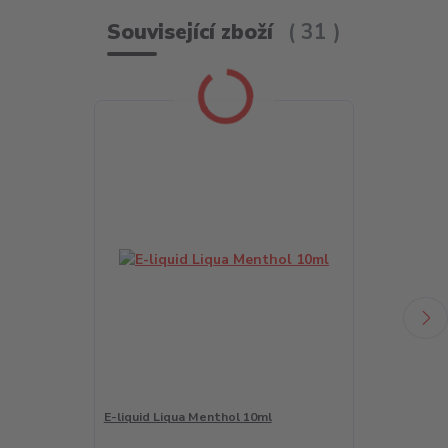
Související zboží
31
E-liquid Liqua Menthol 10ml
LIQUA Salt A