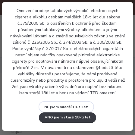
Omezení prodeje tabákových výrobků, elektronických
cigaret a alkohlu osobám maldších 18-ti let dle zákona
0
č.379/2005 Sb. o opatřeních k ochraně před škodami
0 Kč
působenými tabákovými výrobky, alkoholem a jinými
návykovými látkami a o změně souvisejících zákonů ve znění
zákonů č. 225/2006 Sb., č. 274/2008 Sb. a č. 305/2009 Sb.
Menu
Podle vyhlášky č. 37/2017 Sb. o elektronických cigaretách
nesmí objem nádržky opakovaně plnitelné elektronické
cigarety pro doplňování náhradní náplně obsahující nikotin
Náplně
E-liquid Liqua Strawberry 10ml
překročit 2 ml. V návaznosti na ustanovení §4 odst.3 této
vyhlášky důrazně upozorňujeme, že námi prodávané
clearomizéry nebo produkty s prostorem pro liquid větší než
E-liquid Liqua Strawberry 10ml
2ml jsou výrobky určené výhradně pro náplně bez nikotinu!
Jsem starší 18ti let a beru na vědomí TPD omezení.
NE jsem mladší 18-ti let
ANO jsem starší 18-ti let