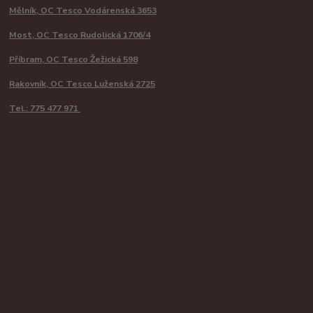
Mělník, OC Tesco Vodárenská 3653
Most, OC Tesco Rudolická 1706/4
Příbram, OC Tesco Žežická 598
Rakovník, OC Tesco Luženská 2725
Tel.: 775 477 971