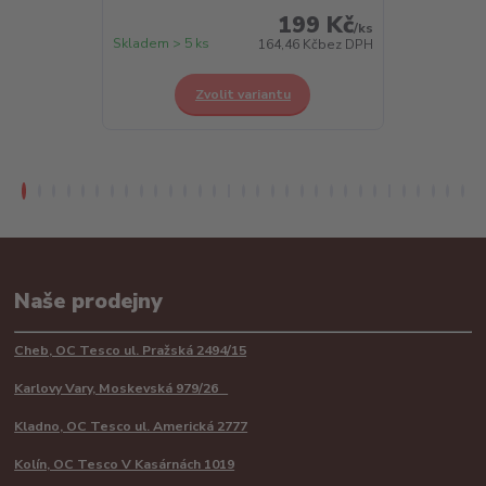
199 Kč
/
ks
Skladem > 5 ks
Skladem > 5 k
164,46 Kč
bez DPH
Zvolit variantu
Z
Naše prodejny
Cheb, OC Tesco ul. Pražská 2494/15
Karlovy Vary, Moskevská 979/26
Kladno, OC Tesco ul. Americká 2777
Kolín, OC Tesco V Kasárnách 1019