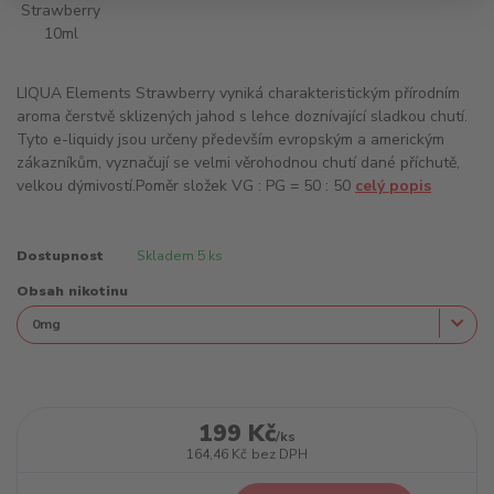
LIQUA Elements Strawberry vyniká charakteristickým přírodním
aroma čerstvě sklizených jahod s lehce doznívající sladkou chutí.
Tyto e-liquidy jsou určeny především evropským a americkým
zákazníkům, vyznačují se velmi věrohodnou chutí dané příchutě,
velkou dýmivostí.Poměr složek VG : PG = 50 : 50
celý popis
Dostupnost
Skladem 5 ks
Obsah nikotinu
199 Kč
/
ks
164,46 Kč
bez DPH