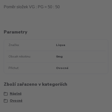
Poměr složek VG : PG = 50 : 50
Parametry
Značka
Liqua
Obsah nikotinu
0mg
Příchuť
Ovocné
Zboží zařazeno v kategoriích
Náplně
Ovocné