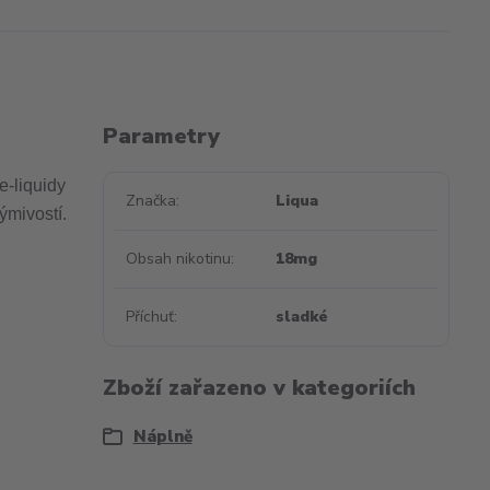
Parametry
e-liquidy
Značka
Liqua
ýmivostí.
Obsah nikotinu
18mg
Příchuť
sladké
Zboží zařazeno v kategoriích
Náplně