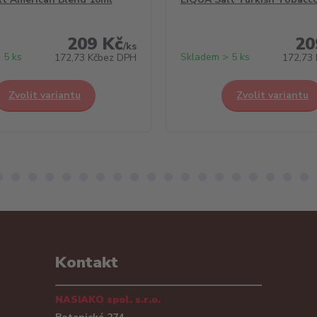
209 Kč
20
/
ks
 5 ks
Skladem > 5 ks
172,73 Kč
bez DPH
172,73 
Zvolit variantu
Zvolit variantu
Kontakt
NASIAKO spol. s.r.o.