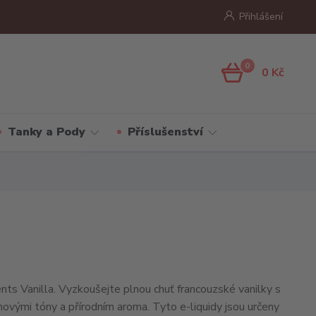
Přihlášení
0
0 Kč
Tanky a Pody
Příslušenství
s Vanilla. Vyzkoušejte plnou chuť francouzské vanilky s
vými tóny a přírodním aroma. Tyto e-liquidy jsou určeny