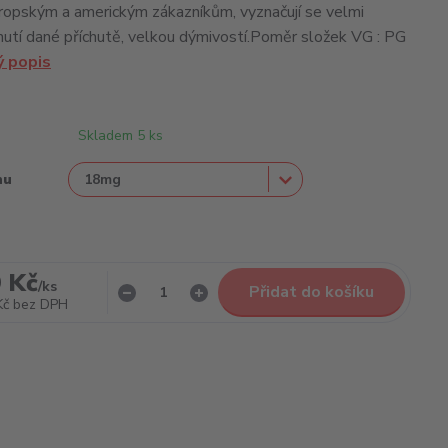
opským a americkým zákazníkům, vyznačují se velmi
utí dané příchutě, velkou dýmivostí.Poměr složek VG : PG
ý popis
Skladem 5 ks
nu
 Kč
/
ks
Přidat do košíku
Kč
bez DPH