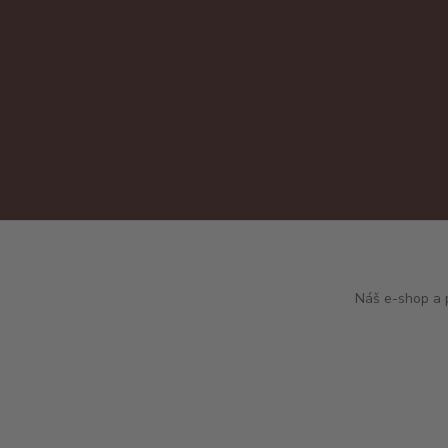
Náš e-shop a p
www.enico.cz