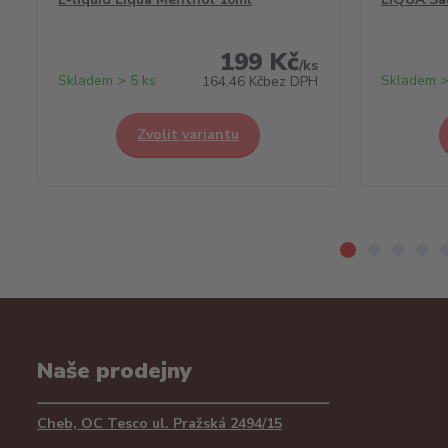
199 Kč
/
ks
Skladem > 5 ks
Skladem >
164,46 Kč
bez DPH
Zvolit variantu
Naše prodejny
Cheb, OC Tesco ul. Pražská 2494/15