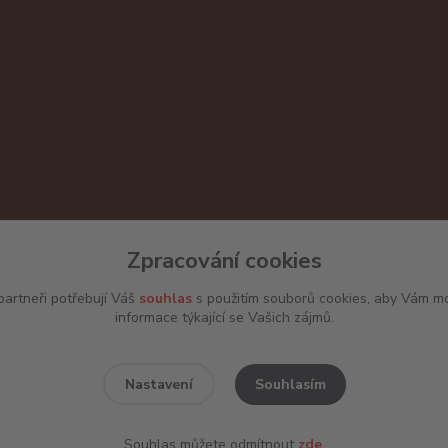
Zpracování cookies
artneři potřebují Váš
souhlas
s použitím souborů cookies, aby Vám mo
informace týkající se Vašich zájmů.
Souhlasím
Nastavení
Souhlas můžete odmítnout
zde
.