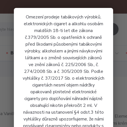
Omezení prodeje tabákových výrobků,
elektronických cigaret a alkohlu osobám
Hledat
maldších 18-ti let dle zákona
č.379/2005 Sb. o opatřeních k ochraně
před škodami působenými tabákovými
výrobky, alkoholem a jinými návykovými
Báze a příchutě
Jednorázové cigarety
látkami a o změně souvisejících zákonů
ve znění zákonů č. 225/2006 Sb., č.
274/2008 Sb. a č. 305/2009 Sb. Podle
vyhlášky č. 37/2017 Sb. o elektronických
cigaretách nesmí objem nádržky
opakovaně plnitelné elektronické
cigarety pro doplňování náhradní náplně
obsahující nikotin překročit 2 ml. V
návaznosti na ustanovení §4 odst.3 této
LIQUA Element
vyhlášky důrazně upozorňujeme, že námi
měkkými krémo
prodávané clearomizéry nebo produkty s