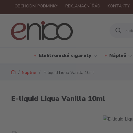
OBCHODNÍ PODMÍNKY
REKLAMAČNÍ ŘÁD
KONTAKTY
Elektronické cigarety
Náplně
Náplně
E-liquid Liqua Vanilla 10ml
E-liquid Liqua Vanilla 10ml