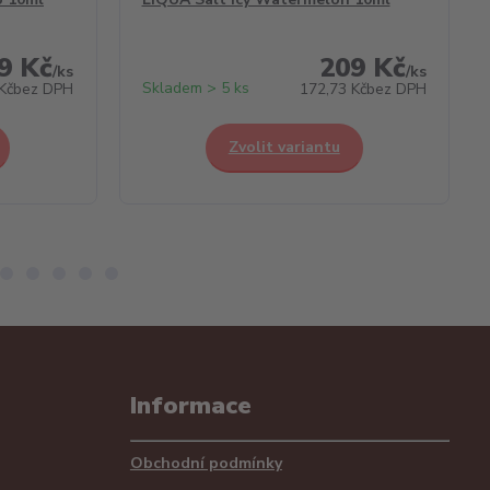
9 Kč
209 Kč
/
ks
/
ks
Skladem > 5 ks
Kč
bez DPH
172,73 Kč
bez DPH
Zvolit variantu
Informace
Obchodní podmínky