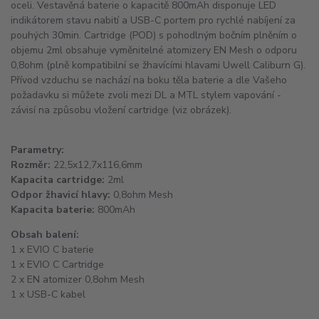
oceli. Vestavěná baterie o kapacitě 800mAh disponuje LED
indikátorem stavu nabití a USB-C portem pro rychlé nabíjení za
pouhých 30min. Cartridge (POD) s pohodlným bočním plněním o
objemu 2ml obsahuje vyměnitelné atomizery EN Mesh o odporu
0,8ohm (plně kompatibilní se žhavícími hlavami Uwell Caliburn G).
Přívod vzduchu se nachází na boku těla baterie a dle Vašeho
požadavku si můžete zvoli mezi DL a MTL stylem vapování -
závisí na způsobu vložení cartridge (viz obrázek).
Parametry:
Rozměr:
22,5x12,7x116,6mm
Kapacita cartridge:
2ml
Odpor žhavicí hlavy:
0,8ohm Mesh
Kapacita baterie:
800mAh
Obsah balení:
1 x EVIO C baterie
1 x EVIO C Cartridge
2 x EN atomizer 0,8ohm Mesh
1 x USB-C kabel