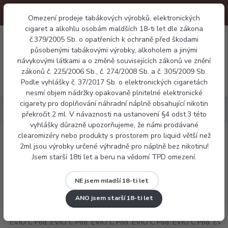
Omezení prodeje tabákových výrobků, elektronických
cigaret a alkohlu osobám maldších 18-ti let dle zákona
0
č.379/2005 Sb. o opatřeních k ochraně před škodami
0 Kč
působenými tabákovými výrobky, alkoholem a jinými
návykovými látkami a o změně souvisejících zákonů ve znění
zákonů č. 225/2006 Sb., č. 274/2008 Sb. a č. 305/2009 Sb.
Menu
Podle vyhlášky č. 37/2017 Sb. o elektronických cigaretách
nesmí objem nádržky opakovaně plnitelné elektronické
cigarety pro doplňování náhradní náplně obsahující nikotin
Elektronické cigarety
Pod systémy
Joyetech EVIO C Pod
překročit 2 ml. V návaznosti na ustanovení §4 odst.3 této
vyhlášky důrazně upozorňujeme, že námi prodávané
clearomizéry nebo produkty s prostorem pro liquid větší než
Joyetech EVIO C Pod
2ml jsou výrobky určené výhradně pro náplně bez nikotinu!
Jsem starší 18ti let a beru na vědomí TPD omezení.
NE jsem mladší 18-ti let
ANO jsem starší 18-ti let