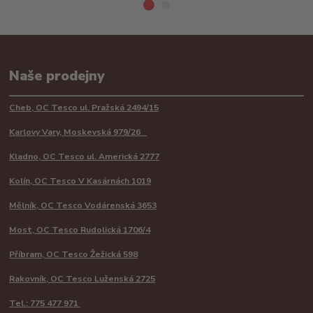
Naše prodejny
Cheb, OC Tesco ul. Pražská 2494/15
Karlovy Vary, Moskevská 979/26
Kladno, OC Tesco ul. Americká 2777
Kolín, OC Tesco V Kasárnách 1019
Mělník, OC Tesco Vodárenská 3653
Most, OC Tesco Rudolická 1706/4
Příbram, OC Tesco Žežická 598
Rakovník, OC Tesco Luženská 2725
Tel.: 775 477 971