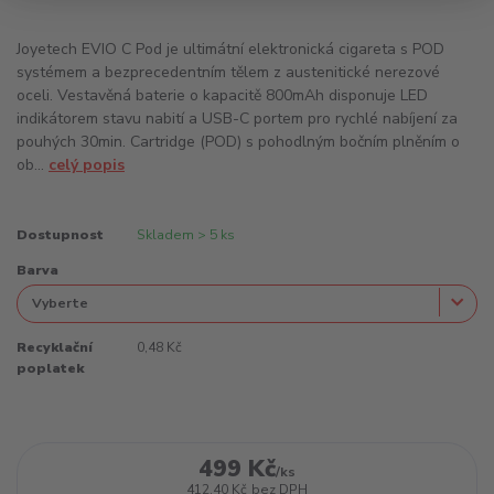
Joyetech EVIO C Pod je ultimátní elektronická cigareta s POD
systémem a bezprecedentním tělem z austenitické nerezové
oceli. Vestavěná baterie o kapacitě 800mAh disponuje LED
indikátorem stavu nabití a USB-C portem pro rychlé nabíjení za
pouhých 30min. Cartridge (POD) s pohodlným bočním plněním o
ob...
celý popis
Dostupnost
Skladem > 5 ks
Barva
Recyklační
0,48 Kč
poplatek
499 Kč
/
ks
412,40 Kč
bez DPH