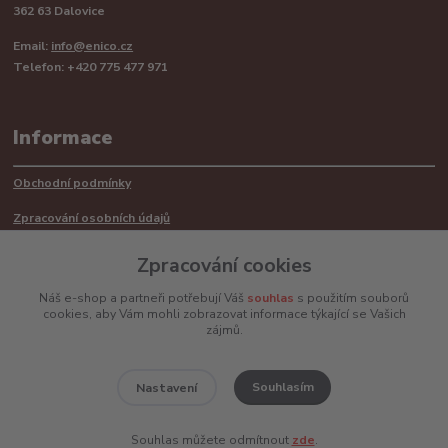
362 63 Dalovice
Email:
info@enico.cz
Telefon: +420 775 477 971
Informace
Obchodní podmínky
Zpracování osobních údajů
Reklamační řád
Zpracování cookies
Recyklace barerií
Náš e-shop a partneři potřebují Váš
souhlas
s použitím souborů
cookies, aby Vám mohli zobrazovat informace týkající se Vašich
Mimosoudní řešení sporů ADR
zájmů.
Souhlasím
Nastavení
www.enico.cz
Souhlas můžete odmítnout
zde
.
Vytvořeno na
Eshop-rychle.cz