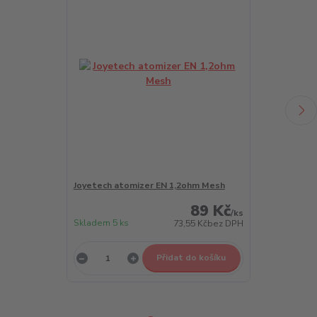
Joyetech atomizer EN 1,2ohm Mesh
Joyetech ato
89 Kč
/
ks
Skladem 5 ks
Skladem 5 ks
73,55 Kč
bez DPH
Přidat do košíku