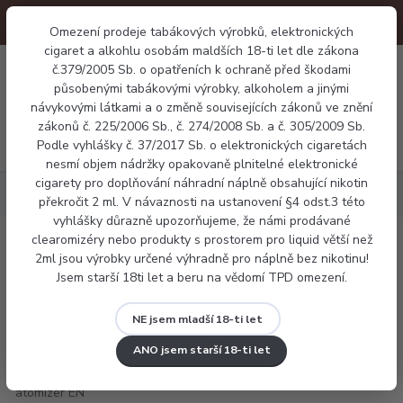
Omezení prodeje tabákových výrobků, elektronických
cigaret a alkohlu osobám maldších 18-ti let dle zákona
0
č.379/2005 Sb. o opatřeních k ochraně před škodami
0 Kč
působenými tabákovými výrobky, alkoholem a jinými
návykovými látkami a o změně souvisejících zákonů ve znění
zákonů č. 225/2006 Sb., č. 274/2008 Sb. a č. 305/2009 Sb.
Menu
Podle vyhlášky č. 37/2017 Sb. o elektronických cigaretách
nesmí objem nádržky opakovaně plnitelné elektronické
cigarety pro doplňování náhradní náplně obsahující nikotin
Příslušenství
Joyetech atomizer EN 0,8ohm Mesh
překročit 2 ml. V návaznosti na ustanovení §4 odst.3 této
vyhlášky důrazně upozorňujeme, že námi prodávané
clearomizéry nebo produkty s prostorem pro liquid větší než
Joyetech atomizer EN 0,8ohm Mesh
2ml jsou výrobky určené výhradně pro náplně bez nikotinu!
Jsem starší 18ti let a beru na vědomí TPD omezení.
NE jsem mladší 18-ti let
ANO jsem starší 18-ti let