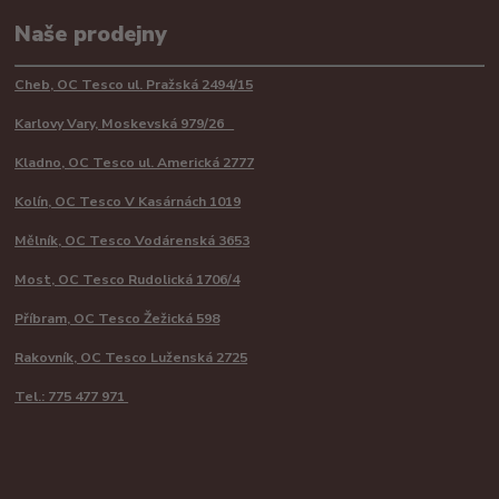
Naše prodejny
Cheb, OC Tesco ul. Pražská 2494/15
Karlovy Vary, Moskevská 979/26
Kladno, OC Tesco ul. Americká 2777
Kolín, OC Tesco V Kasárnách 1019
Mělník, OC Tesco Vodárenská 3653
Most, OC Tesco Rudolická 1706/4
Příbram, OC Tesco Žežická 598
Rakovník, OC Tesco Luženská 2725
Tel.: 775 477 971