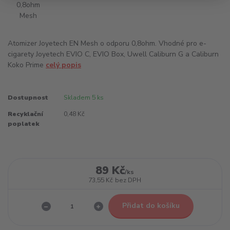
Atomizer Joyetech EN Mesh o odporu 0,8ohm. Vhodné pro e-
cigarety Joyetech EVIO C, EVIO Box, Uwell Caliburn G a Caliburn
Koko Prime
celý popis
Dostupnost
Skladem 5 ks
Recyklační
0,48 Kč
poplatek
89 Kč
/
ks
73,55 Kč
bez DPH
Přidat do košíku