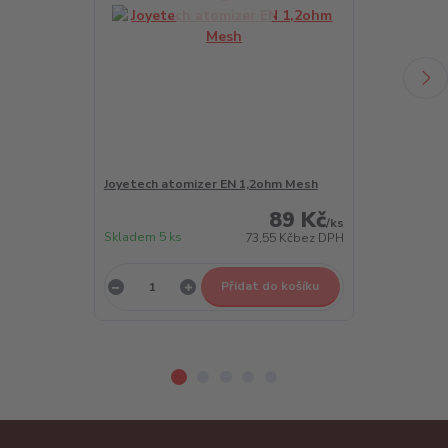
Joyetech atomizer EN 1,2ohm Mesh
Joyetech ato
89 Kč
/
ks
Skladem 5 ks
Skladem 5 ks
73,55 Kč
bez DPH
Přidat do košíku