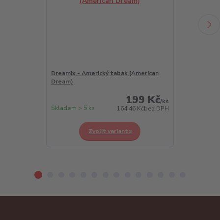
Dreamix - Americký tabák (American
Dreamix - Chl
Dream)
Berry)
199 Kč
/
ks
Skladem > 5 ks
Skladem > 5 k
164,46 Kč
bez DPH
Zvolit variantu
Z