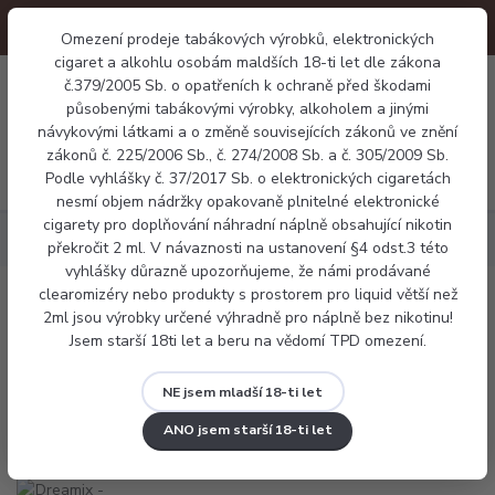
Omezení prodeje tabákových výrobků, elektronických
cigaret a alkohlu osobám maldších 18-ti let dle zákona
0
č.379/2005 Sb. o opatřeních k ochraně před škodami
0 Kč
působenými tabákovými výrobky, alkoholem a jinými
návykovými látkami a o změně souvisejících zákonů ve znění
zákonů č. 225/2006 Sb., č. 274/2008 Sb. a č. 305/2009 Sb.
Menu
Podle vyhlášky č. 37/2017 Sb. o elektronických cigaretách
nesmí objem nádržky opakovaně plnitelné elektronické
cigarety pro doplňování náhradní náplně obsahující nikotin
Náplně
Dreamix - Borůvka a mango (Blue Mango)
překročit 2 ml. V návaznosti na ustanovení §4 odst.3 této
vyhlášky důrazně upozorňujeme, že námi prodávané
clearomizéry nebo produkty s prostorem pro liquid větší než
Dreamix - Borůvka a mango (Blue
2ml jsou výrobky určené výhradně pro náplně bez nikotinu!
Jsem starší 18ti let a beru na vědomí TPD omezení.
Mango)
NE jsem mladší 18-ti let
ANO jsem starší 18-ti let