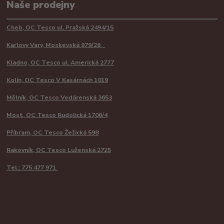
Naše prodejny
Cheb, OC Tesco ul. Pražská 2494/15
Karlovy Vary, Moskevská 979/26
Kladno, OC Tesco ul. Americká 2777
Kolín, OC Tesco V Kasárnách 1019
Mělník, OC Tesco Vodárenská 3653
Most, OC Tesco Rudolická 1706/4
Příbram, OC Tesco Žežická 598
Rakovník, OC Tesco Luženská 2725
Tel.: 775 477 971