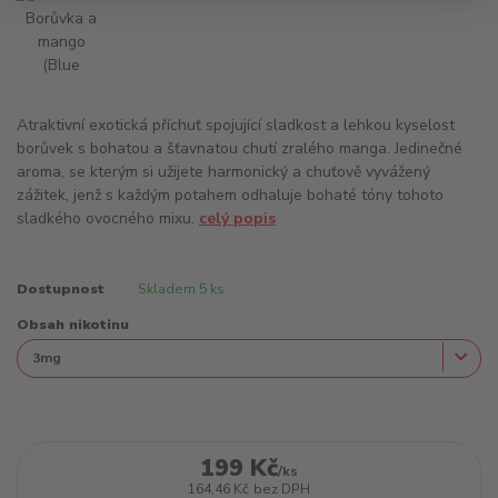
Atraktivní exotická příchuť spojující sladkost a lehkou kyselost
borůvek s bohatou a šťavnatou chutí zralého manga. Jedinečné
aroma, se kterým si užijete harmonický a chuťově vyvážený
zážitek, jenž s každým potahem odhaluje bohaté tóny tohoto
sladkého ovocného mixu.
celý popis
Dostupnost
Skladem 5 ks
Obsah nikotinu
199 Kč
/
ks
164,46 Kč
bez DPH