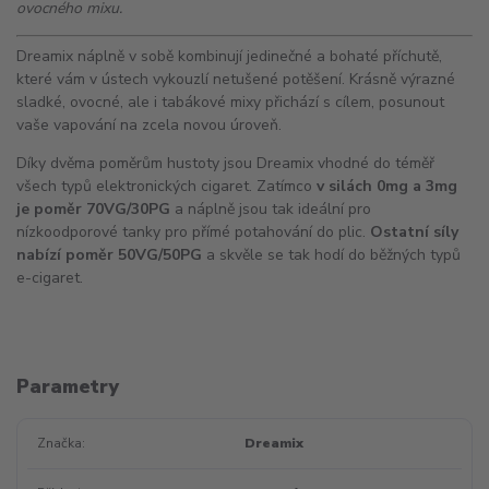
ovocného mixu.
Dreamix náplně v sobě kombinují jedinečné a bohaté příchutě,
které vám v ústech vykouzlí netušené potěšení. Krásně výrazné
sladké, ovocné, ale i tabákové mixy přichází s cílem, posunout
vaše vapování na zcela novou úroveň.
Díky dvěma poměrům hustoty jsou Dreamix vhodné do téměř
všech typů elektronických cigaret. Zatímco
v silách 0mg a 3mg
je poměr 70VG/30PG
a náplně jsou tak ideální pro
nízkoodporové tanky pro přímé potahování do plic.
Ostatní síly
nabízí poměr 50VG/50PG
a skvěle se tak hodí do běžných typů
e-cigaret.
Parametry
Značka
Dreamix