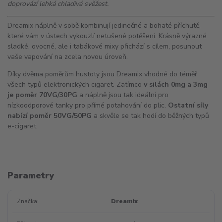
doprovází lehká chladivá svěžest.
Dreamix náplně v sobě kombinují jedinečné a bohaté příchutě,
které vám v ústech vykouzlí netušené potěšení. Krásně výrazné
sladké, ovocné, ale i tabákové mixy přichází s cílem, posunout
vaše vapování na zcela novou úroveň.
Díky dvěma poměrům hustoty jsou Dreamix vhodné do téměř
všech typů elektronických cigaret. Zatímco
v silách 0mg a 3mg
je poměr 70VG/30PG
a náplně jsou tak ideální pro
nízkoodporové tanky pro přímé potahování do plic.
Ostatní síly
nabízí poměr 50VG/50PG
a skvěle se tak hodí do běžných typů
e-cigaret.
Parametry
Značka
Dreamix