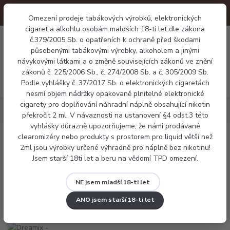
Omezení prodeje tabákových výrobků, elektronických
cigaret a alkohlu osobám maldších 18-ti let dle zákona
0
č.379/2005 Sb. o opatřeních k ochraně před škodami
0 Kč
působenými tabákovými výrobky, alkoholem a jinými
návykovými látkami a o změně souvisejících zákonů ve znění
zákonů č. 225/2006 Sb., č. 274/2008 Sb. a č. 305/2009 Sb.
Menu
Podle vyhlášky č. 37/2017 Sb. o elektronických cigaretách
nesmí objem nádržky opakovaně plnitelné elektronické
cigarety pro doplňování náhradní náplně obsahující nikotin
Náplně
Dreamix - Malina a kiwi (Raspberry Kiwi)
překročit 2 ml. V návaznosti na ustanovení §4 odst.3 této
vyhlášky důrazně upozorňujeme, že námi prodávané
clearomizéry nebo produkty s prostorem pro liquid větší než
Dreamix - Malina a kiwi (Raspberry
2ml jsou výrobky určené výhradně pro náplně bez nikotinu!
Jsem starší 18ti let a beru na vědomí TPD omezení.
Kiwi)
NE jsem mladší 18-ti let
ANO jsem starší 18-ti let