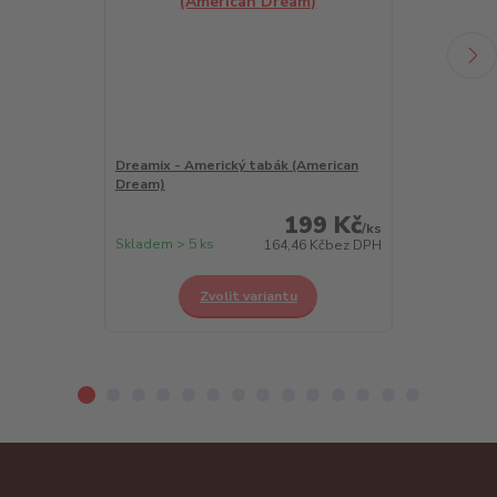
Dreamix - Americký tabák (American
Dreamix - Chl
Dream)
Berry)
199 Kč
/
ks
Skladem > 5 ks
Skladem > 5 k
164,46 Kč
bez DPH
Zvolit variantu
Z