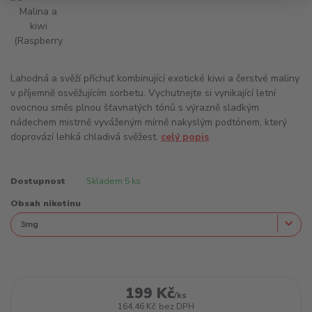
Lahodná a svěží příchuť kombinující exotické kiwi a čerstvé maliny
v příjemně osvěžujícím sorbetu. Vychutnejte si vynikající letní
ovocnou směs plnou šťavnatých tónů s výrazně sladkým
nádechem mistrně vyváženým mírně nakyslým podtónem, který
doprovází lehká chladivá svěžest.
celý popis
Dostupnost
Skladem 5 ks
Obsah nikotinu
199 Kč
/
ks
164,46 Kč
bez DPH