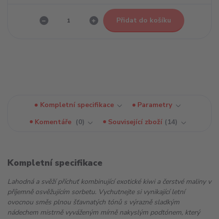
Přidat do košíku
Kompletní specifikace
Parametry
Komentáře
0
Související zboží
14
Kompletní specifikace
Lahodná a svěží příchuť kombinující exotické kiwi a čerstvé maliny v
příjemně osvěžujícím sorbetu. Vychutnejte si vynikající letní
ovocnou směs plnou šťavnatých tónů s výrazně sladkým
nádechem mistrně vyváženým mírně nakyslým podtónem, který