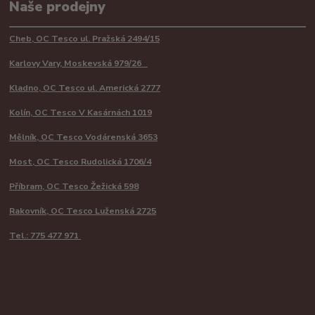
Naše prodejny
Cheb, OC Tesco ul. Pražská 2494/15
Karlovy Vary, Moskevská 979/26
Kladno, OC Tesco ul. Americká 2777
Kolín, OC Tesco V Kasárnách 1019
Mělník, OC Tesco Vodárenská 3653
Most, OC Tesco Rudolická 1706/4
Příbram, OC Tesco Žežická 598
Rakovník, OC Tesco Luženská 2725
Tel.: 775 477 971