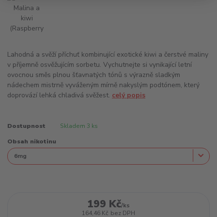
Lahodná a svěží příchuť kombinující exotické kiwi a čerstvé maliny
v příjemně osvěžujícím sorbetu. Vychutnejte si vynikající letní
ovocnou směs plnou šťavnatých tónů s výrazně sladkým
nádechem mistrně vyváženým mírně nakyslým podtónem, který
doprovází lehká chladivá svěžest.
celý popis
Dostupnost
Skladem 3 ks
Obsah nikotinu
199 Kč
/
ks
164,46 Kč
bez DPH