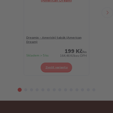
Dreamix - Americký tabák (American
Dreamix - Chl
Dream)
Berry)
199 Kč
/
ks
Skladem > 5 ks
Skladem > 5 k
164,46 Kč
bez DPH
Zvolit variantu
Z