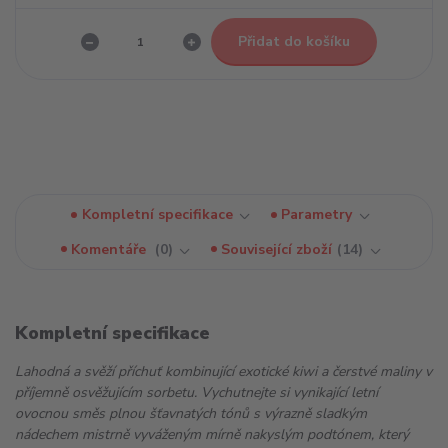
Přidat do košíku
Kompletní specifikace
Parametry
Komentáře
0
Související zboží
14
Kompletní specifikace
Lahodná a svěží příchuť kombinující exotické kiwi a čerstvé maliny v
příjemně osvěžujícím sorbetu. Vychutnejte si vynikající letní
ovocnou směs plnou šťavnatých tónů s výrazně sladkým
nádechem mistrně vyváženým mírně nakyslým podtónem, který