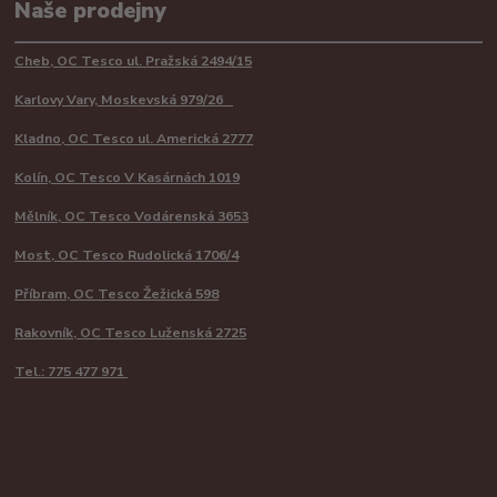
Naše prodejny
Cheb, OC Tesco ul. Pražská 2494/15
Karlovy Vary, Moskevská 979/26
Kladno, OC Tesco ul. Americká 2777
Kolín, OC Tesco V Kasárnách 1019
Mělník, OC Tesco Vodárenská 3653
Most, OC Tesco Rudolická 1706/4
Příbram, OC Tesco Žežická 598
Rakovník, OC Tesco Luženská 2725
Tel.: 775 477 971