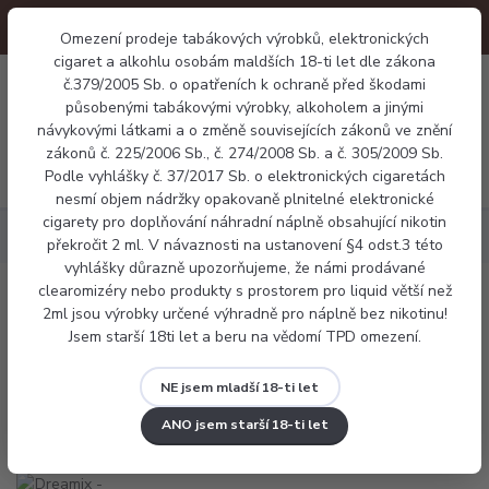
Omezení prodeje tabákových výrobků, elektronických
cigaret a alkohlu osobám maldších 18-ti let dle zákona
0
č.379/2005 Sb. o opatřeních k ochraně před škodami
0 Kč
působenými tabákovými výrobky, alkoholem a jinými
návykovými látkami a o změně souvisejících zákonů ve znění
zákonů č. 225/2006 Sb., č. 274/2008 Sb. a č. 305/2009 Sb.
Menu
Podle vyhlášky č. 37/2017 Sb. o elektronických cigaretách
nesmí objem nádržky opakovaně plnitelné elektronické
cigarety pro doplňování náhradní náplně obsahující nikotin
Náplně
Dreamix - Malina a kiwi (Raspberry Kiwi)
překročit 2 ml. V návaznosti na ustanovení §4 odst.3 této
vyhlášky důrazně upozorňujeme, že námi prodávané
clearomizéry nebo produkty s prostorem pro liquid větší než
Dreamix - Malina a kiwi (Raspberry
2ml jsou výrobky určené výhradně pro náplně bez nikotinu!
Jsem starší 18ti let a beru na vědomí TPD omezení.
Kiwi)
NE jsem mladší 18-ti let
ANO jsem starší 18-ti let