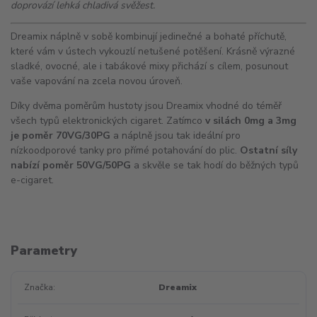
doprovází lehká chladivá svěžest.
Dreamix náplně v sobě kombinují jedinečné a bohaté příchutě,
které vám v ústech vykouzlí netušené potěšení. Krásně výrazné
sladké, ovocné, ale i tabákové mixy přichází s cílem, posunout
vaše vapování na zcela novou úroveň.
Díky dvěma poměrům hustoty jsou Dreamix vhodné do téměř
všech typů elektronických cigaret. Zatímco
v silách 0mg a 3mg
je poměr 70VG/30PG
a náplně jsou tak ideální pro
nízkoodporové tanky pro přímé potahování do plic.
Ostatní síly
nabízí poměr 50VG/50PG
a skvěle se tak hodí do běžných typů
e-cigaret.
Parametry
Značka
Dreamix