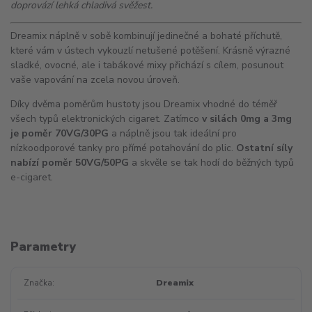
doprovází lehká chladivá svěžest.
Dreamix náplně v sobě kombinují jedinečné a bohaté příchutě,
které vám v ústech vykouzlí netušené potěšení. Krásně výrazné
sladké, ovocné, ale i tabákové mixy přichází s cílem, posunout
vaše vapování na zcela novou úroveň.
Díky dvěma poměrům hustoty jsou Dreamix vhodné do téměř
všech typů elektronických cigaret. Zatímco
v silách 0mg a 3mg
je poměr 70VG/30PG
a náplně jsou tak ideální pro
nízkoodporové tanky pro přímé potahování do plic.
Ostatní síly
nabízí poměr 50VG/50PG
a skvěle se tak hodí do běžných typů
e-cigaret.
Parametry
Značka
Dreamix