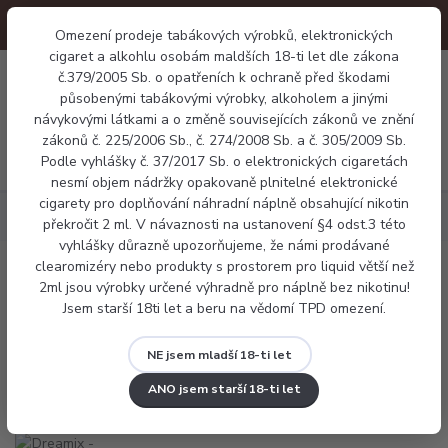
Omezení prodeje tabákových výrobků, elektronických
cigaret a alkohlu osobám maldších 18-ti let dle zákona
0
č.379/2005 Sb. o opatřeních k ochraně před škodami
0 Kč
působenými tabákovými výrobky, alkoholem a jinými
návykovými látkami a o změně souvisejících zákonů ve znění
zákonů č. 225/2006 Sb., č. 274/2008 Sb. a č. 305/2009 Sb.
Menu
Podle vyhlášky č. 37/2017 Sb. o elektronických cigaretách
nesmí objem nádržky opakovaně plnitelné elektronické
cigarety pro doplňování náhradní náplně obsahující nikotin
Náplně
Dreamix - Malina a kiwi (Raspberry Kiwi)
překročit 2 ml. V návaznosti na ustanovení §4 odst.3 této
vyhlášky důrazně upozorňujeme, že námi prodávané
clearomizéry nebo produkty s prostorem pro liquid větší než
Dreamix - Malina a kiwi (Raspberry
2ml jsou výrobky určené výhradně pro náplně bez nikotinu!
Jsem starší 18ti let a beru na vědomí TPD omezení.
Kiwi)
NE jsem mladší 18-ti let
ANO jsem starší 18-ti let