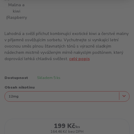
Lahodná a svěží příchuť kombinující exotické kiwi a čerstvé maliny
v příjemně osvěžujícím sorbetu. Vychutnejte si vynikající letní
ovocnou směs plnou šťavnatých tónů s výrazně sladkým
nádechem mistrně vyváženým mírně nakyslým podtónem, který
doprovází lehká chladivá svěžest.
celý popis
Dostupnost
Skladem 5 ks
Obsah nikotinu
199 Kč
/
ks
164,46 Kč
bez DPH