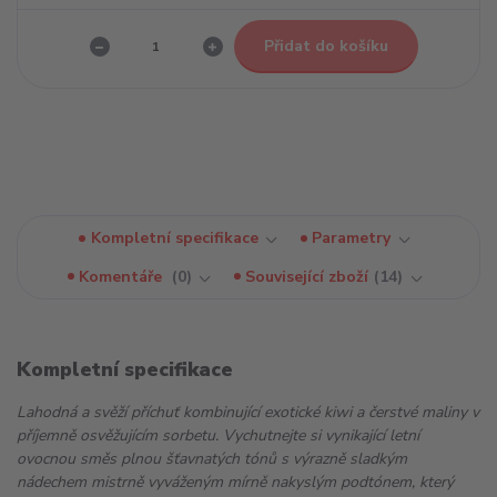
Přidat do košíku
Kompletní specifikace
Parametry
Komentáře
0
Související zboží
14
Kompletní specifikace
Lahodná a svěží příchuť kombinující exotické kiwi a čerstvé maliny v
příjemně osvěžujícím sorbetu. Vychutnejte si vynikající letní
ovocnou směs plnou šťavnatých tónů s výrazně sladkým
nádechem mistrně vyváženým mírně nakyslým podtónem, který