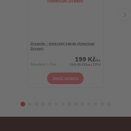
Dreamix - Americký tabák (American
Dreamix - Chl
Dream)
Berry)
199 Kč
/
ks
Skladem > 5 ks
Skladem > 5 k
164,46 Kč
bez DPH
Zvolit variantu
Z