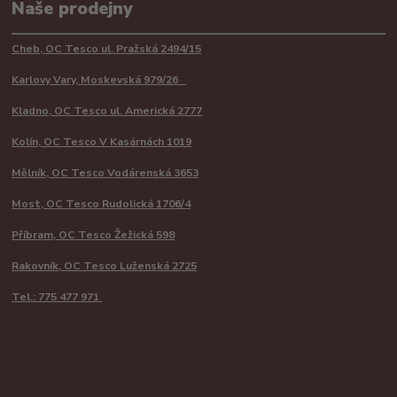
Naše prodejny
Cheb, OC Tesco ul. Pražská 2494/15
Karlovy Vary, Moskevská 979/26
Kladno, OC Tesco ul. Americká 2777
Kolín, OC Tesco V Kasárnách 1019
Mělník, OC Tesco Vodárenská 3653
Most, OC Tesco Rudolická 1706/4
Příbram, OC Tesco Žežická 598
Rakovník, OC Tesco Luženská 2725
Tel.: 775 477 971