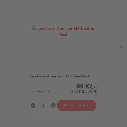
Joyetech atomizer EN 1,2ohm Mesh
Joyetech ato
89 Kč
/
ks
Skladem 5 ks
Skladem 5 ks
73,55 Kč
bez DPH
Přidat do košíku