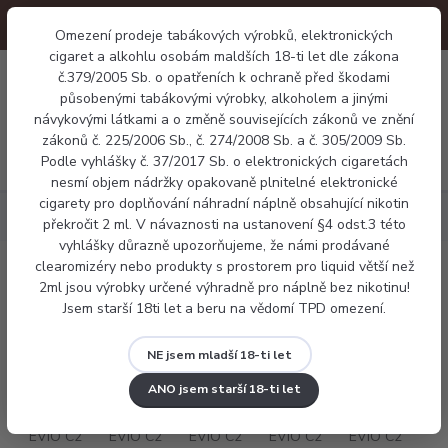
Omezení prodeje tabákových výrobků, elektronických
cigaret a alkohlu osobám maldších 18-ti let dle zákona
0
č.379/2005 Sb. o opatřeních k ochraně před škodami
0 Kč
působenými tabákovými výrobky, alkoholem a jinými
návykovými látkami a o změně souvisejících zákonů ve znění
zákonů č. 225/2006 Sb., č. 274/2008 Sb. a č. 305/2009 Sb.
Menu
Podle vyhlášky č. 37/2017 Sb. o elektronických cigaretách
nesmí objem nádržky opakovaně plnitelné elektronické
cigarety pro doplňování náhradní náplně obsahující nikotin
Elektronické cigarety
Pod systémy
Joyetech EVIO C2
překročit 2 ml. V návaznosti na ustanovení §4 odst.3 této
vyhlášky důrazně upozorňujeme, že námi prodávané
clearomizéry nebo produkty s prostorem pro liquid větší než
Joyetech EVIO C2
2ml jsou výrobky určené výhradně pro náplně bez nikotinu!
Jsem starší 18ti let a beru na vědomí TPD omezení.
NE jsem mladší 18-ti let
ANO jsem starší 18-ti let