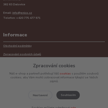
362 63 Dalovice
Email:
info@enico.cz
Telefon: +420 775 477 971
Informace
Obchodní podmínky
Zpracování osobních údajů
Reklamační řád
Zpracování cookies
Recyklace barerií
Náš e-shop a partneři potřebují Váš
souhlas
s použitím souborů
cookies, aby Vám mohli zobrazovat informace týkající se Vašich
Mimosoudní řešení sporů ADR
zájmů.
Souhlasím
Nastavení
www.enico.cz
Souhlas můžete odmítnout
zde
.