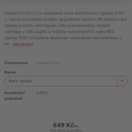
Joyetech EVIO C2 je vylepšená verze elektronické cigarety EVIO
C. Oproti původnímu modelu upgradoval výrobce EN atomizer pro
stabilní a čistou chuť liquidu. Díky jednoduchému otočení
cartridge o 180 stupňů si můžete vychutnat MTL nebo RDL
vaping. EVIO C2 baterie disponuje vestavěným monočlánkem o
ka...
celý popis
Dostupnost
Skladem 2 ks
Barva
Recyklační
0,48 Kč
poplatek
649 Kč
/
ks
536,36 Kč
bez DPH