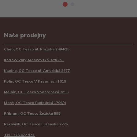
Naše prodejny
Cheb, OC Tesco ul. Pražská 2494/15
Karlovy Vary, Moskevská 979/26
Kladno, OC Tesco ul. Americká 2777
Kolín, OC Tesco V Kasárnách 1019
Mělník, OC Tesco Vodárenská 3653
Most, OC Tesco Rudolická 1706/4
Příbram, OC Tesco Žežická 598
Rakovník, OC Tesco Luženská 2725
Tel.: 775 477 971