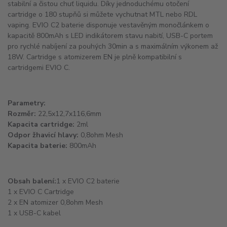
stabilní a čistou chuť liquidu. Díky jednoduchému otočení
cartridge o 180 stupňů si můžete vychutnat MTL nebo RDL
vaping. EVIO C2 baterie disponuje vestavěným monočlánkem o
kapacitě 800mAh s LED indikátorem stavu nabití, USB-C portem
pro rychlé nabíjení za pouhých 30min a s maximálním výkonem až
18W. Cartridge s atomizerem EN je plně kompatibilní s
cartridgemi EVIO C.
Parametry:
Rozměr:
22,5x12,7x116,6mm
Kapacita cartridge:
2ml
Odpor žhavicí hlavy:
0,8ohm Mesh
Kapacita baterie:
800mAh
Obsah balení:
1 x EVIO C2 baterie
1 x EVIO C Cartridge
2 x EN atomizer 0,8ohm Mesh
1 x USB-C kabel