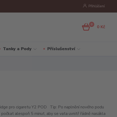
Přihlášení
0
0 Kč
Tanky a Pody
Příslušenství
ridge pro cigaretu Y2 POD Tip: Po naplnění nového podu
počkat alespoň 5 minut, aby se vata uvnitř řádně nasákla