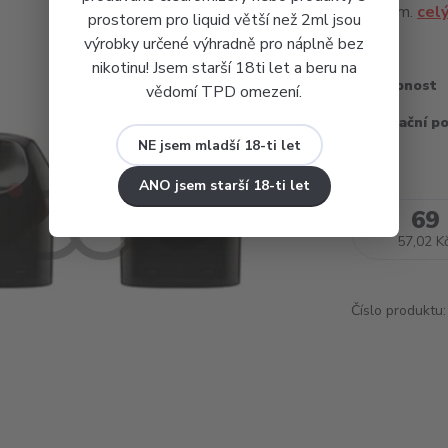
liquidem.
cel
prostorem pro liquid větší než 2ml jsou
výrobky určené výhradně pro náplně bez
nikotinu! Jsem starší 18ti let a beru na
Dostupnost
vědomí TPD omezení.
Recyklační p
NE jsem mladší 18-ti let
ANO jsem starší 18-ti let
69
57,02 K
Číslo produktu: