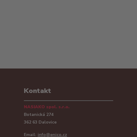
Kontakt
NASIAKO spol. s.r.o.
Botanická 274
362 63 Dalovice
Email:
info@enico.cz