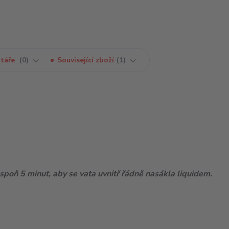
táře
0
Související zboží
1
poň 5 minut, aby se vata uvnitř řádně nasákla liquidem.