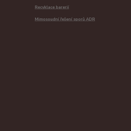
Recyklace barerií
Mimosoudní řešení sporů ADR