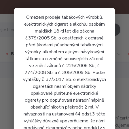
Omezení prodeje tabákových výrobků,
elektronických cigaret a alkohlu osobám
Hledat
maldších 18-ti let dle zákona
č.379/2005 Sb. o opatřeních k ochraně
před škodami působenými tabákovými
výrobky, alkoholem a jinými návykovými
Báze a příchutě
Jednorázové cigarety
látkami a o změně souvisejících zákonů
ve znění zákonů č. 225/2006 Sb., č.
274/2008 Sb. a č. 305/2009 Sb. Podle
vyhlášky č. 37/2017 Sb. o elektronických
cigaretách nesmí objem nádržky
opakovaně plnitelné elektronické
cigarety pro doplňování náhradní náplně
obsahující nikotin překročit 2 ml. V
návaznosti na ustanovení §4 odst.3 této
Nahradní cart
vyhlášky důrazně upozorňujeme, že námi
doporučujeme 
prodávané clearomizéry nebo produkty s