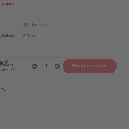
ý popis
Skladem 5 ks
oplatek
0,48 Kč
 Kč
/
ks
Přidat do košíku
č
bez DPH
Y2