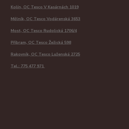
Kolín, OC Tesco V Kasárnách 1019
Mělník, OC Tesco Vodárenská 3653
Most, OC Tesco Rudolická 1706/4
Příbram, OC Tesco Žežická 598
Rakovník, OC Tesco Luženská 2725
Tel.: 775 477 971