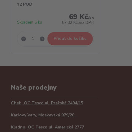
Y2 POD
69 Kč
/
ks
Skladem 5 ks
57,02 Kč
bez DPH
Přidat do košíku
Naše prodejny
Cheb, OC Tesco ul. Pražská 2494/15
Karlovy Vary, Moskevská 979/26
Kladno, OC Tesco ul. Americká 2777