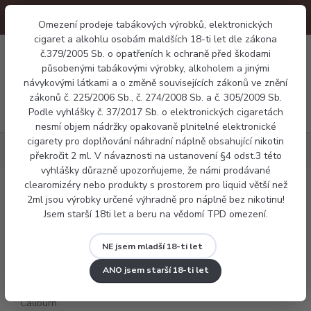
Omezení prodeje tabákových výrobků, elektronických
cigaret a alkohlu osobám maldších 18-ti let dle zákona
0
č.379/2005 Sb. o opatřeních k ochraně před škodami
0 Kč
působenými tabákovými výrobky, alkoholem a jinými
návykovými látkami a o změně souvisejících zákonů ve znění
zákonů č. 225/2006 Sb., č. 274/2008 Sb. a č. 305/2009 Sb.
Menu
Podle vyhlášky č. 37/2017 Sb. o elektronických cigaretách
nesmí objem nádržky opakovaně plnitelné elektronické
cigarety pro doplňování náhradní náplně obsahující nikotin
Tanky a Pody
Pody
Uwell Caliburn cartridge 2ml 1,4ohm
překročit 2 ml. V návaznosti na ustanovení §4 odst.3 této
vyhlášky důrazně upozorňujeme, že námi prodávané
clearomizéry nebo produkty s prostorem pro liquid větší než
Uwell Caliburn cartridge 2ml 1,4ohm
2ml jsou výrobky určené výhradně pro náplně bez nikotinu!
Jsem starší 18ti let a beru na vědomí TPD omezení.
NE jsem mladší 18-ti let
ANO jsem starší 18-ti let