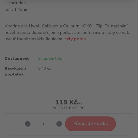
Vhodné pro Uwell Caliburn a Caliburn KOKO Tip: Po naplnění
nového podu doporučujeme počkat alespoň 5 minut, aby se vata
uvnitř řádně nasákla liquidem.
celý popis
Dostupnost
Skladem 5 ks
Recyklační
0,48 Kč
poplatek
119 Kč
/
ks
98,35 Kč
bez DPH
Přidat do košíku