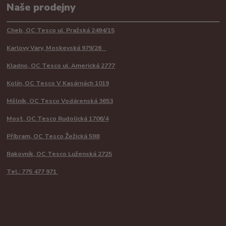
Naše prodejny
Cheb, OC Tesco ul. Pražská 2494/15
Karlovy Vary, Moskevská 979/26
Kladno, OC Tesco ul. Americká 2777
Kolín, OC Tesco V Kasárnách 1019
Mělník, OC Tesco Vodárenská 3653
Most, OC Tesco Rudolická 1706/4
Příbram, OC Tesco Žežická 598
Rakovník, OC Tesco Luženská 2725
Tel.: 775 477 971