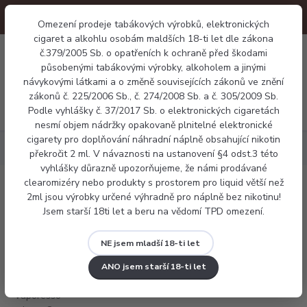
Omezení prodeje tabákových výrobků, elektronických
cigaret a alkohlu osobám maldších 18-ti let dle zákona
0
č.379/2005 Sb. o opatřeních k ochraně před škodami
0 Kč
působenými tabákovými výrobky, alkoholem a jinými
návykovými látkami a o změně souvisejících zákonů ve znění
zákonů č. 225/2006 Sb., č. 274/2008 Sb. a č. 305/2009 Sb.
Menu
Podle vyhlášky č. 37/2017 Sb. o elektronických cigaretách
nesmí objem nádržky opakovaně plnitelné elektronické
cigarety pro doplňování náhradní náplně obsahující nikotin
Tanky a Pody
Pody
Vaporesso Luxe Q Mesh Pod - 4pack
překročit 2 ml. V návaznosti na ustanovení §4 odst.3 této
vyhlášky důrazně upozorňujeme, že námi prodávané
clearomizéry nebo produkty s prostorem pro liquid větší než
Vaporesso Luxe Q Mesh Pod - 4pack
2ml jsou výrobky určené výhradně pro náplně bez nikotinu!
Jsem starší 18ti let a beru na vědomí TPD omezení.
NE jsem mladší 18-ti let
ANO jsem starší 18-ti let