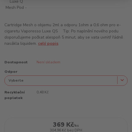
Cartridge Mesh o objemu 2ml a odporu 1ohm a 0,6 ohm pro e-
cigaretu Vaporesso Luxe QS Tip: Po naplnění nového podu
doporučujeme počkat alespoň 5 minut, aby se vata uvnitř řádně
nasákla liquidem.
celý popis
Dostupnost
Není skladem
Odpor
Recyklační
0,48 Kč
poplatek
369 Kč
/
ks
304,96 Kč
bez DPH