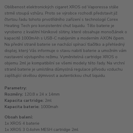
Oblíbenost elektronických cigaret XROS od Vaporessa stále
strmě stoupá vzhůru. Proto se výrobce rozhodl představit již
čtvrtou řadu tohoto prvotřídního zařízení s technologií Corex
Heating Tech pro konzistentní chuť liquidu. Tělo baterie je
vyrobeno z kvalitní hliníkové slitiny, které obsahuje monočlánek o
kapacitě 1000mAh s USB-C nabíjením a moderním AXON čipem.
Na přední straně baterie se nachází spínací tlačítko a přehledný
displej, který Vás informuje o stavu nabití baterie a umožním vám
nastavení výstupního režimu. Vyměnitelná cartridge XROS o
objemu 2ml je kompatibilní se všemi modely této řady. Na vrchní
straně baterie je umístěna důmyslná regulace přívodu vzduchu
zajišťující skvělou dýmivost a autentickou chuť liquidu.
Parametry:
Rozměry:
120,8 x 24 x 14mm
Kapacita cartridge:
2ml
Kapacita baterie:
1000mah
Obsah balení:
1x XROS 4 baterie
1x XROS 3 0,4ohm MESH cartridge 2ml