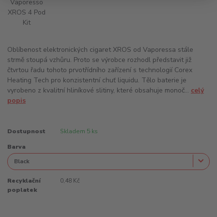
Oblíbenost elektronických cigaret XROS od Vaporessa stále
strmě stoupá vzhůru. Proto se výrobce rozhodl představit již
čtvrtou řadu tohoto prvotřídního zařízení s technologií Corex
Heating Tech pro konzistentní chuť liquidu. Tělo baterie je
vyrobeno z kvalitní hliníkové slitiny, které obsahuje monoč...
celý
popis
Dostupnost
Skladem 5 ks
Barva
Recyklační
0,48 Kč
poplatek