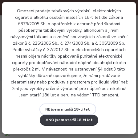
Omezení prodeje tabákových výrobků, elektronických
cigaret a alkohlu osobám maldších 18-ti let dle zákona
0
č.379/2005 Sb. o opatřeních k ochraně před škodami
0 Kč
působenými tabákovými výrobky, alkoholem a jinými
návykovými látkami a o změně souvisejících zákonů ve znění
zákonů č. 225/2006 Sb., č. 274/2008 Sb. a č. 305/2009 Sb.
Menu
Podle vyhlášky č. 37/2017 Sb. o elektronických cigaretách
nesmí objem nádržky opakovaně plnitelné elektronické
cigarety pro doplňování náhradní náplně obsahující nikotin
Elektronické cigarety
Pod systémy
Vaporesso XROS 4 Pod
překročit 2 ml. V návaznosti na ustanovení §4 odst.3 této
Kit
vyhlášky důrazně upozorňujeme, že námi prodávané
clearomizéry nebo produkty s prostorem pro liquid větší než
2ml jsou výrobky určené výhradně pro náplně bez nikotinu!
Vaporesso XROS 4 Pod Kit
Jsem starší 18ti let a beru na vědomí TPD omezení.
NE jsem mladší 18-ti let
ANO jsem starší 18-ti let