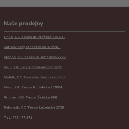
Naše prodejny
Cheb, OC Tesco ul. Pražská 2494/15
Karlovy Vary, Moskevská 979/26
Kladno, OC Tesco ul. Americká 2777
Kolín, OC Tesco V Kasárnách 1019
Mělník, OC Tesco Vodárenská 3653
Most, OC Tesco Rudolická 1706/4
Příbram, OC Tesco Žežická 598
Rakovník, OC Tesco Luženská 2725
Tel.: 775 477 971