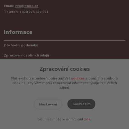
Email:
info@enico.cz
Telefon: +420 775 477 971
Informace
Obchodní podmínky
Zpracování osobních údajů
Reklamační řád
Zpracování cookies
Recyklace barerií
Náš e-shop a partneři potřebují Váš
souhlas
s použitím souborů
cookies, aby Vám mohli zobrazovat informace týkající se Vašich
Mimosoudní řešení sporů ADR
zájmů.
Souhlasím
Nastavení
www.enico.cz
Souhlas můžete odmítnout
zde
.
Vytvořeno na
Eshop-rychle.cz