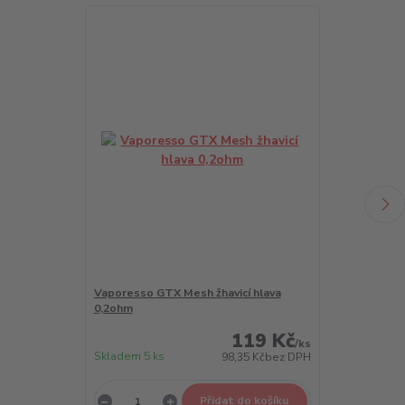
Vaporesso GTX Mesh žhavicí hlava
Vaporesso GTX
0,2ohm
0,3ohm
119 Kč
/
ks
Skladem 5 ks
Skladem 5 ks
98,35 Kč
bez DPH
Přidat do košíku