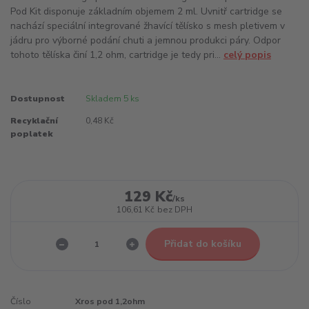
Pod Kit disponuje základním objemem 2 ml. Uvnitř cartridge se
nachází speciální integrované žhavící tělísko s mesh pletivem v
jádru pro výborné podání chuti a jemnou produkci páry. Odpor
tohoto tělíska činí 1,2 ohm, cartridge je tedy pri...
celý popis
Dostupnost
Skladem 5 ks
Recyklační
0,48 Kč
poplatek
129 Kč
/
ks
106,61 Kč
bez DPH
Přidat do košíku
Číslo
Xros pod 1,2ohm