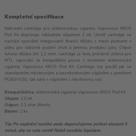
Kompletní specifikace
Náhradní cartridge pro elektronickou cigaretu Vaporesso XROS
Pod Kit disponuje základním objemem 2 ml. Uvnitř cartridge se
nachází speciální integrované žhavící tělísko s mesh pletivem v
jádru pro výborné podání chuti a jemnou produkci páry. Odpor
tohoto tělíska činí 1,2 ohm, cartridge je tedy primárně určena pro
MTL vapování. Je kompatibilní pouze s modelem elektronické
cigarety Vaporesso XROS Pod Kit. Cartridge lze použít jak se
standardními nikotinovými a beznikotinovými náplněmi s poměrem
PG50/VG50, tak také s náplněmi s nikotinovou solí.
Kompatibilita:
elektronická cigareta Vaporesso XROS Pod Kit
Objem:
2,0 ml
Odpor:
1,2 ohm (Mesh)
Balení:
2 ks
Tip: Po naplnění nového podu doporučujeme počkat alespoň 5
minut, aby se vata uvnitř řádně nasákla liquidem.