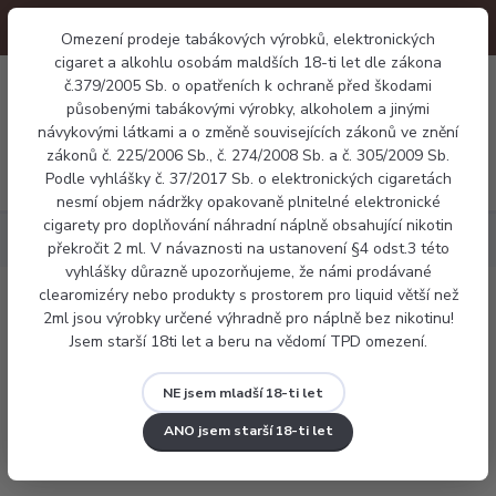
Omezení prodeje tabákových výrobků, elektronických
cigaret a alkohlu osobám maldších 18-ti let dle zákona
0
č.379/2005 Sb. o opatřeních k ochraně před škodami
0 Kč
působenými tabákovými výrobky, alkoholem a jinými
návykovými látkami a o změně souvisejících zákonů ve znění
zákonů č. 225/2006 Sb., č. 274/2008 Sb. a č. 305/2009 Sb.
Menu
Podle vyhlášky č. 37/2017 Sb. o elektronických cigaretách
nesmí objem nádržky opakovaně plnitelné elektronické
cigarety pro doplňování náhradní náplně obsahující nikotin
Tanky a Pody
Pody
Vaporesso XROS Pod 1,2 ohm 2ml
překročit 2 ml. V návaznosti na ustanovení §4 odst.3 této
vyhlášky důrazně upozorňujeme, že námi prodávané
clearomizéry nebo produkty s prostorem pro liquid větší než
Vaporesso XROS Pod 1,2 ohm 2ml
2ml jsou výrobky určené výhradně pro náplně bez nikotinu!
Jsem starší 18ti let a beru na vědomí TPD omezení.
NE jsem mladší 18-ti let
ANO jsem starší 18-ti let