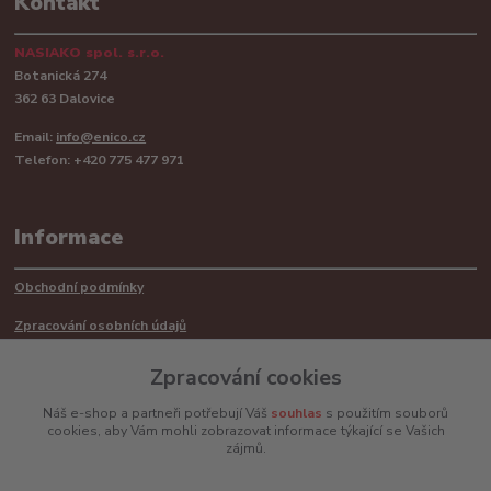
Kontakt
NASIAKO spol. s.r.o.
Botanická 274
362 63 Dalovice
Email:
info@enico.cz
Telefon: +420 775 477 971
Informace
Obchodní podmínky
Zpracování osobních údajů
Reklamační řád
Zpracování cookies
Recyklace barerií
Náš e-shop a partneři potřebují Váš
souhlas
s použitím souborů
cookies, aby Vám mohli zobrazovat informace týkající se Vašich
Mimosoudní řešení sporů ADR
zájmů.