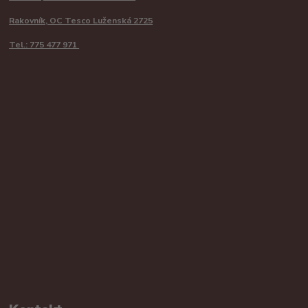
Rakovník, OC Tesco Luženská 2725
Tel.: 775 477 971