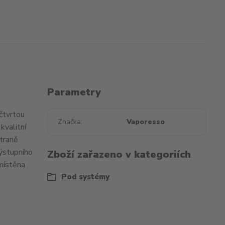
Parametry
čtvrtou
Značka
Vaporesso
kvalitní
traně
výstupního
Zboží zařazeno v kategoriích
místěna
Pod systémy