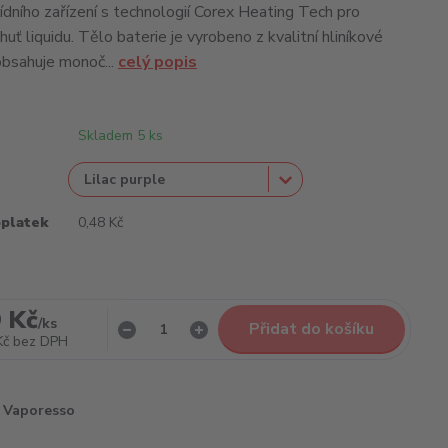
ídního zařízení s technologií Corex Heating Tech pro
huť liquidu. Tělo baterie je vyrobeno z kvalitní hliníkové
 obsahuje monoč...
celý popis
Skladem 5 ks
oplatek
0,48 Kč
 Kč
/
ks
Přidat do košíku
Kč
bez DPH
Vaporesso