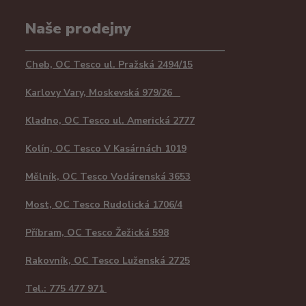
Naše prodejny
Cheb, OC Tesco ul. Pražská 2494/15
Karlovy Vary, Moskevská 979/26
Kladno, OC Tesco ul. Americká 2777
Kolín, OC Tesco V Kasárnách 1019
Mělník, OC Tesco Vodárenská 3653
Most, OC Tesco Rudolická 1706/4
Příbram, OC Tesco Žežická 598
Rakovník, OC Tesco Luženská 2725
Tel.: 775 477 971