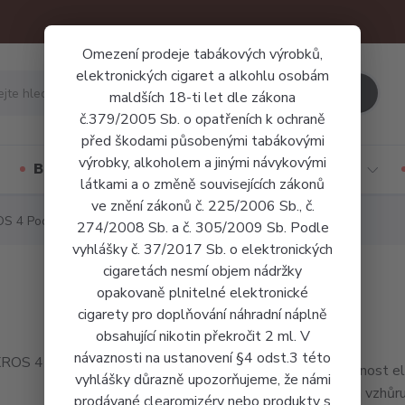
Omezení prodeje tabákových výrobků,
elektronických cigaret a alkohlu osobám
Hledat
maldších 18-ti let dle zákona
č.379/2005 Sb. o opatřeních k ochraně
před škodami působenými tabákovými
výrobky, alkoholem a jinými návykovými
Báze a příchutě
Jednorázové cigarety
látkami a o změně souvisejících zákonů
ve znění zákonů č. 225/2006 Sb., č.
S 4 Pod Kit
274/2008 Sb. a č. 305/2009 Sb. Podle
vyhlášky č. 37/2017 Sb. o elektronických
cigaretách nesmí objem nádržky
opakovaně plnitelné elektronické
cigarety pro doplňování náhradní náplně
obsahující nikotin překročit 2 ml. V
návaznosti na ustanovení §4 odst.3 této
Oblíbenost el
vyhlášky důrazně upozorňujeme, že námi
stoupá vzhůru
prodávané clearomizéry nebo produkty s