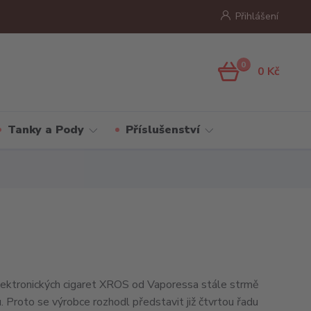
Přihlášení
0
0 Kč
Tanky a Pody
Příslušenství
ektronických cigaret XROS od Vaporessa stále strmě
. Proto se výrobce rozhodl představit již čtvrtou řadu