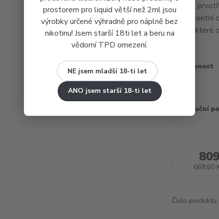
tohoto prvotř
prostorem pro liquid větší než 2ml jsou
konzistentní c
výrobky určené výhradně pro náplně bez
slitiny, které
nikotinu! Jsem starší 18ti let a beru na
vědomí TPD omezení.
Dostupnost
NE jsem mladší 18-ti let
Barva
ANO jsem starší 18-ti let
Recyklační p
809
668,60 
Číslo produktu: