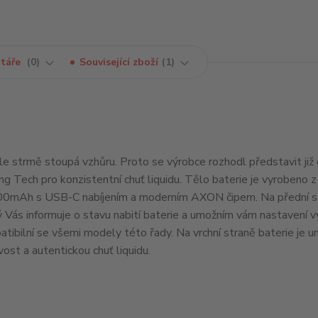
táře
0
Související zboží
1
 strmě stoupá vzhůru. Proto se výrobce rozhodl představit již 
g Tech pro konzistentní chuť liquidu. Tělo baterie je vyrobeno z 
 1000mAh s USB-C nabíjením a moderním AXON čipem. Na přední s
erý Vás informuje o stavu nabití baterie a umožním vám nastavení 
ibilní se všemi modely této řady. Na vrchní straně baterie je u
ost a autentickou chuť liquidu.