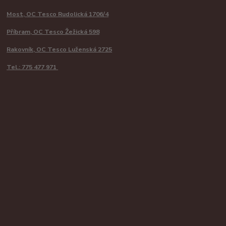
Most, OC Tesco Rudolická 1706/4
Příbram, OC Tesco Žežická 598
Rakovník, OC Tesco Luženská 2725
Tel.: 775 477 971