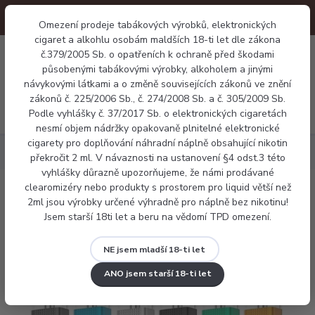
Omezení prodeje tabákových výrobků, elektronických
cigaret a alkohlu osobám maldších 18-ti let dle zákona
0
č.379/2005 Sb. o opatřeních k ochraně před škodami
0 Kč
působenými tabákovými výrobky, alkoholem a jinými
návykovými látkami a o změně souvisejících zákonů ve znění
zákonů č. 225/2006 Sb., č. 274/2008 Sb. a č. 305/2009 Sb.
Menu
Podle vyhlášky č. 37/2017 Sb. o elektronických cigaretách
nesmí objem nádržky opakovaně plnitelné elektronické
cigarety pro doplňování náhradní náplně obsahující nikotin
Elektronické cigarety
Vaporesso XROS mini
překročit 2 ml. V návaznosti na ustanovení §4 odst.3 této
vyhlášky důrazně upozorňujeme, že námi prodávané
clearomizéry nebo produkty s prostorem pro liquid větší než
Vaporesso XROS mini
2ml jsou výrobky určené výhradně pro náplně bez nikotinu!
Jsem starší 18ti let a beru na vědomí TPD omezení.
NE jsem mladší 18-ti let
ANO jsem starší 18-ti let