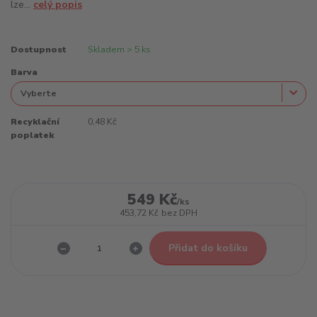
lze...
celý popis
Dostupnost
Skladem > 5 ks
Barva
Recyklační
0,48 Kč
poplatek
549 Kč
/
ks
453,72 Kč
bez DPH
Přidat do košíku