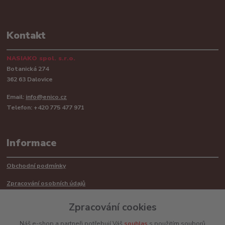
Kontakt
NASIAKO spol. s.r.o.
Botanická 274
362 63 Dalovice
Email:
info@enico.cz
Telefon: +420 775 477 971
Informace
Obchodní podmínky
Zpracování osobních údajů
Reklamační řád
Zpracování cookies
Recyklace barerií
Náš e-shop a partneři potřebují Váš
souhlas
s použitím souborů