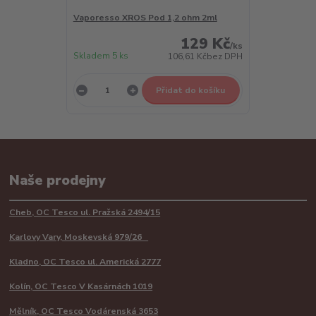
Vaporesso XROS Pod 1,2 ohm 2ml
129 Kč
/
ks
Skladem 5 ks
106,61 Kč
bez DPH
Přidat do košíku
Naše prodejny
Cheb, OC Tesco ul. Pražská 2494/15
Karlovy Vary, Moskevská 979/26
Kladno, OC Tesco ul. Americká 2777
Kolín, OC Tesco V Kasárnách 1019
Mělník, OC Tesco Vodárenská 3653