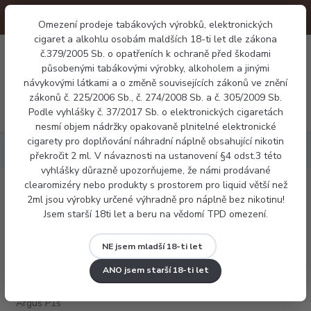
Omezení prodeje tabákových výrobků, elektronických
cigaret a alkohlu osobám maldších 18-ti let dle zákona
0
č.379/2005 Sb. o opatřeních k ochraně před škodami
0 Kč
působenými tabákovými výrobky, alkoholem a jinými
návykovými látkami a o změně souvisejících zákonů ve znění
zákonů č. 225/2006 Sb., č. 274/2008 Sb. a č. 305/2009 Sb.
Menu
Podle vyhlášky č. 37/2017 Sb. o elektronických cigaretách
nesmí objem nádržky opakovaně plnitelné elektronické
cigarety pro doplňování náhradní náplně obsahující nikotin
Elektronické cigarety
Voopoo Argus P1s
překročit 2 ml. V návaznosti na ustanovení §4 odst.3 této
vyhlášky důrazně upozorňujeme, že námi prodávané
clearomizéry nebo produkty s prostorem pro liquid větší než
Voopoo Argus P1s
2ml jsou výrobky určené výhradně pro náplně bez nikotinu!
Jsem starší 18ti let a beru na vědomí TPD omezení.
NE jsem mladší 18-ti let
ANO jsem starší 18-ti let