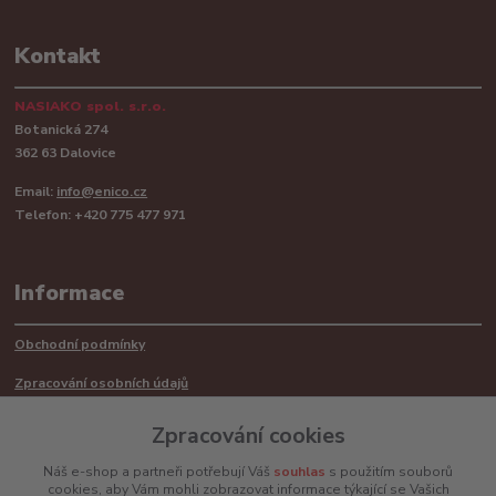
Kontakt
NASIAKO spol. s.r.o.
Botanická 274
362 63 Dalovice
Email:
info@enico.cz
Telefon: +420 775 477 971
Informace
Obchodní podmínky
Zpracování osobních údajů
Reklamační řád
Zpracování cookies
Recyklace barerií
Náš e-shop a partneři potřebují Váš
souhlas
s použitím souborů
cookies, aby Vám mohli zobrazovat informace týkající se Vašich