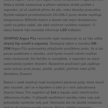
třeba ji složitě nastavovat a přitom nabídne skvělý požitek z
vapování, ať už utaženě přímo do plic, nebo klasicky pusa-plíce.
Rychlé nabíjení prostřednictvím 2A USB-C portu skvěle doplňuje
integrovanou 800mAh baterii a dávám tak nejen dostatečnou
výdrž na jedno nabití, ale také možnost rychlého nabíjení. O
stavu baterie Vás neustále informuje
LED
indikátor.
VOOPOO Argus P1s
nemusíte nijak nastavovat, to za Vás udělá
chytrý čip uvnitř e-cigarety
. Dostupný výkon v rozsahu
5W-
25W
Argus P1s automaticky přizpůsobí použitému podu. Vy si tak
pouze potáhnete z náustku, aniž byste museli cokoliv mačkat
nebo nastavovat. Ani tlačítko tu nenajdete, o vapování se stará
automatický systém žhavení. Bezpečné používání pak zajišťuje
série ochran proti zkratu, přebití, podbití, přehřátí nebo příliš
dlouhému žhavení.
Baterii v sadě doplňují malé kompaktní plastové pody, které slouží
jako náustek, plní se e-liquidem a také je v nich zabudovaná
žhavící hlava. Pro naplnění až
2ml
e-liquidu stačí otevřít boční
silikonovou krytku. V případě opotřebení spirálky nebo vaty pak
jednoduše vyměníte celý pod. Nemusíte tak nic složitě instalovat,
pod se do baterie prostě zasune. Pod je ošetřen speciální