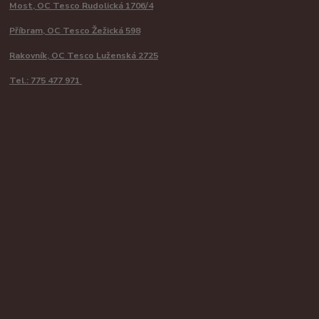
Most, OC Tesco Rudolická 1706/4
Příbram, OC Tesco Žežická 598
Rakovník, OC Tesco Luženská 2725
Tel.: 775 477 971