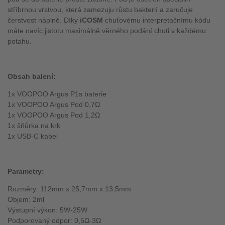
stříbrnou vrstvou, která zamezuju růstu bakterií a zaručuje
čerstvost náplně. Díky
iCOSM
chuťovému interpretačnímu kódu
máte navíc jistotu maximálně věrného podání chuti v každému
potahu.
Obsah balení:
1x VOOPOO Argus P1s baterie
1x VOOPOO Argus Pod 0,7Ω
1x VOOPOO Argus Pod 1,2Ω
1x šňůrka na krk
1x USB-C kabel
Parametry:
Rozměry: 112mm x 25,7mm x 13,5mm
Objem: 2ml
Výstupní výkon: 5W-25W
Podporovaný odpor: 0,5Ω-3Ω