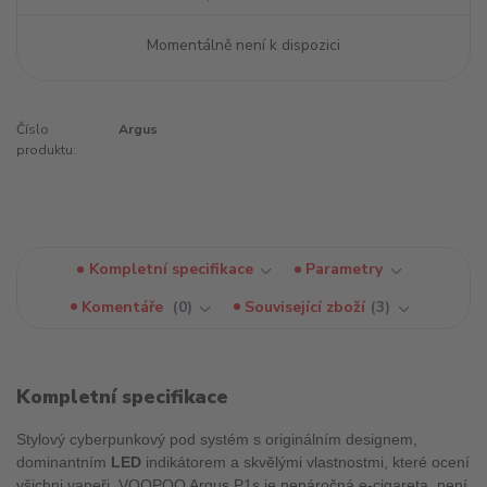
Momentálně není k dispozici
Číslo
Argus
produktu:
Kompletní specifikace
Parametry
Komentáře
0
Související zboží
3
Kompletní specifikace
Stylový cyberpunkový pod systém s originálním designem,
dominantním
LED
indikátorem a skvělými vlastnostmi, které ocení
všichni vapeři. VOOPOO Argus P1s je nenáročná e-cigareta, není