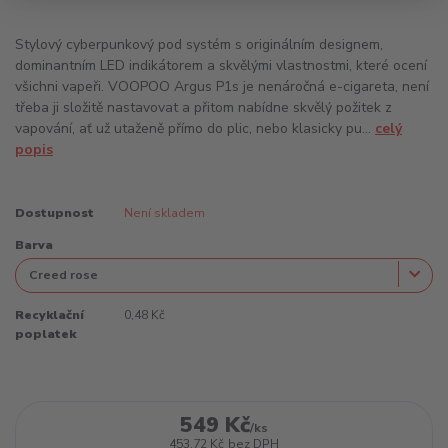
Stylový cyberpunkový pod systém s originálním designem,
dominantním LED indikátorem a skvělými vlastnostmi, které ocení
všichni vapeři. VOOPOO Argus P1s je nenáročná e-cigareta, není
třeba ji složitě nastavovat a přitom nabídne skvělý požitek z
vapování, ať už utaženě přímo do plic, nebo klasicky pu...
celý
popis
Dostupnost
Není skladem
Barva
Recyklační
0,48 Kč
poplatek
549 Kč
/
ks
453,72 Kč
bez DPH