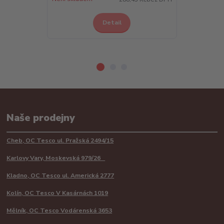
Detail
Z
Naše prodejny
Cheb, OC Tesco ul. Pražská 2494/15
Karlovy Vary, Moskevská 979/26
Kladno, OC Tesco ul. Americká 2777
Kolín, OC Tesco V Kasárnách 1019
Mělník, OC Tesco Vodárenská 3653