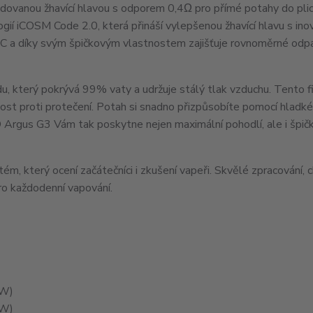
dovanou žhavící hlavou s odporem 0,4Ω pro přímé potahy do pli
ií iCOSM Code 2.0, která přináší vylepšenou žhavící hlavu s inov
C a díky svým špičkovým vlastnostem zajišťuje rovnoměrné odpa
du, který pokrývá 99% vaty a udržuje stálý tlak vzduchu. Tento f
nost proti protečení. Potah si snadno přizpůsobíte pomocí hladk
Argus G3 Vám tak poskytne nejen maximální pohodlí, ale i špič
 který ocení začátečníci i zkušení vapeři. Skvělé zpracování, 
pro každodenní vapování.
0W)
8W)