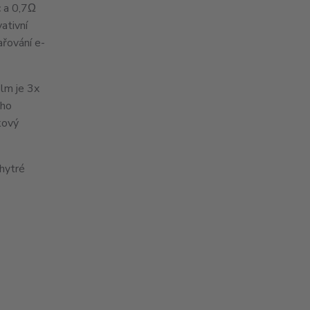
c a 0,7Ω
ativní
řování e-
ilm je 3x
ého
kový
chytré