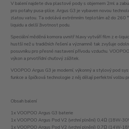
V balení najdete dva plastové pody s objemem 2ml a zabu
pro potahy pusa-plíce. Argus G3 je vybaven novou technolog
zlatou vatou. Ta odolává extrémním teplotám až do 260 °
liquidu a delší životnost podu.
Speciální měděná komora uvnitř hlavy vytváří film z e-liqui
hustší než u tradičních řešení a významně tak zvyšuje odol
posuvníku pro přesné nastavení přívodu vzduchu. VOOPOO 
výkon a prvotřídní chuťový zážitek.
VOOPOO Argus G3 je moderní, výkonný a stylový pod systém,
funkce a špičková technologie z něj dělají perfektní volbu 
Obsah balení
1x VOOPOO Argus G3 baterie
1x VOOPOO Argus Pod V2 (vrchní plnění) 0,4Ω (18W-3
1x VOOPOO Argus Pod V2 (vrchní plnění) 0,7Ω (14W-1