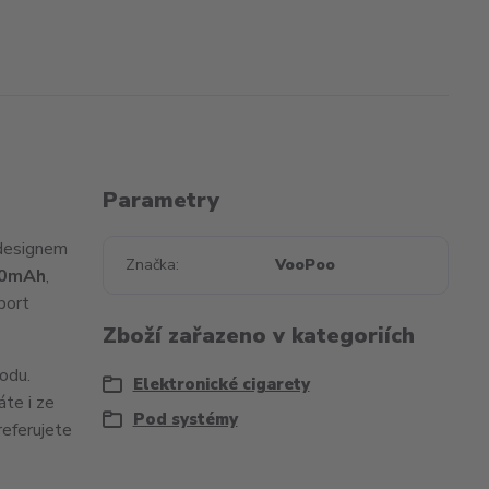
Parametry
m designem
Značka
VooPoo
0mAh
,
port
Zboží zařazeno v kategoriích
odu.
Elektronické cigarety
áte i ze
Pod systémy
referujete