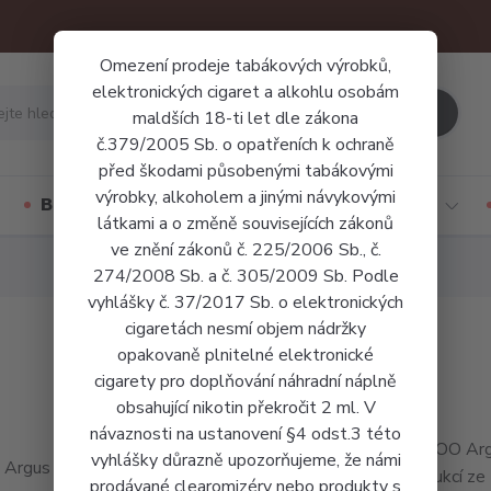
Omezení prodeje tabákových výrobků,
elektronických cigaret a alkohlu osobám
Hledat
maldších 18-ti let dle zákona
č.379/2005 Sb. o opatřeních k ochraně
před škodami působenými tabákovými
výrobky, alkoholem a jinými návykovými
Báze a příchutě
Jednorázové cigarety
látkami a o změně souvisejících zákonů
ve znění zákonů č. 225/2006 Sb., č.
274/2008 Sb. a č. 305/2009 Sb. Podle
vyhlášky č. 37/2017 Sb. o elektronických
cigaretách nesmí objem nádržky
opakovaně plnitelné elektronické
cigarety pro doplňování náhradní náplně
obsahující nikotin překročit 2 ml. V
návaznosti na ustanovení §4 odst.3 této
VOOPOO Argus 
vyhlášky důrazně upozorňujeme, že námi
konstrukcí ze
prodávané clearomizéry nebo produkty s