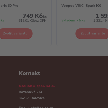
oric 60 Pro
Voopoo VINCI Spark100
749 Kč
1 59
/
ks
 ks
Skladem > 5 ks
619,01 Kč
bez DPH
1 321,49 
Zvolit variantu
Zvolit variantu
Kontakt
NASIAKO spol. s.r.o.
Botanická 274
362 63 Dalovice
Email:
info@enico.cz