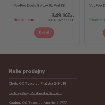
VooPoo Doric Galaxy S1 Pod Kit
VooPoo D
349 Kč
/
ks
Není skladem
Skladem 4
288,43 Kč
bez DPH
Detail
Naše prodejny
Cheb, OC Tesco ul. Pražská 2494/15
Karlovy Vary, Moskevská 979/26
Kladno, OC Tesco ul. Americká 2777