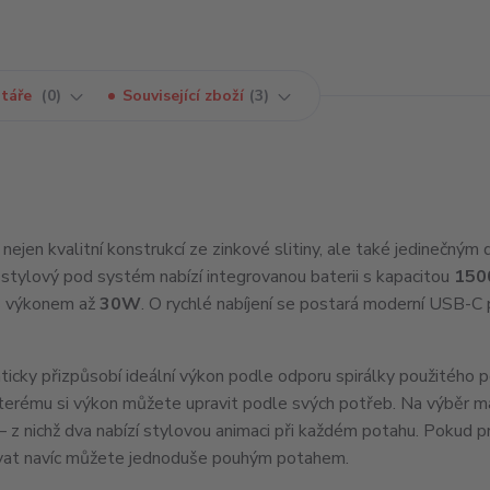
táře
0
Související zboží
3
í nejen kvalitní konstrukcí ze zinkové slitiny, ale také jedinečný
stylový pod systém nabízí integrovanou baterii s kapacitou
150
 s výkonem až
30W
. O rychlé nabíjení se postará moderní USB-C 
icky přizpůsobí ideální výkon podle odporu spirálky použitého p
 kterému si výkon můžete upravit podle svých potřeb. Na výběr m
– z nichž dva nabízí stylovou animaci při každém potahu. Pokud p
povat navíc můžete jednoduše pouhým potahem.