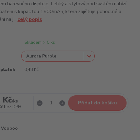
m barevného displeje. Lehký a stylový pod systém nabízí
baterii s kapacitou 1500mAh, která zajišťuje pohodlné a
í na j...
celý popis
Skladem > 5 ks
oplatek
0,48 Kč
 Kč
/
ks
Přidat do košíku
Kč
bez DPH
Voopoo