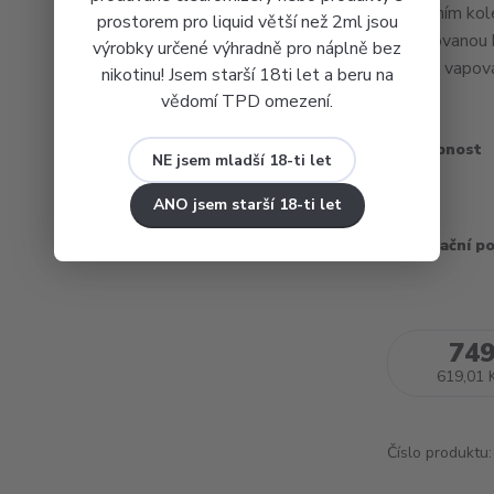
zdobením kole
prostorem pro liquid větší než 2ml jsou
integrovanou 
výrobky určené výhradně pro náplně bez
dlouhé vapován
nikotinu! Jsem starší 18ti let a beru na
vědomí TPD omezení.
Dostupnost
NE jsem mladší 18-ti let
Barva
ANO jsem starší 18-ti let
Recyklační p
749
619,01 
Číslo produktu: