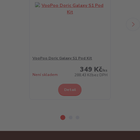
VooPoo Doric Galaxy S1 Pod Kit
VooPoo Doric 
349 Kč
/
ks
Není skladem
Skladem 4 ks
288,43 Kč
bez DPH
Detail
Z