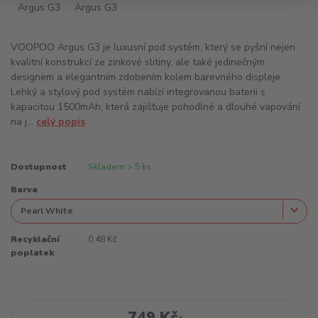
VOOPOO Argus G3 je luxusní pod systém, který se pyšní nejen
kvalitní konstrukcí ze zinkové slitiny, ale také jedinečným
designem a elegantním zdobením kolem barevného displeje.
Lehký a stylový pod systém nabízí integrovanou baterii s
kapacitou 1500mAh, která zajišťuje pohodlné a dlouhé vapování
na j...
celý popis
Dostupnost
Skladem > 5 ks
Barva
Recyklační
0,48 Kč
poplatek
749 Kč