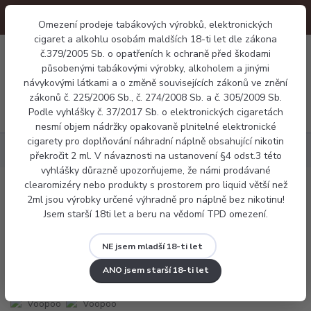
Omezení prodeje tabákových výrobků, elektronických
cigaret a alkohlu osobám maldších 18-ti let dle zákona
0
č.379/2005 Sb. o opatřeních k ochraně před škodami
0 Kč
působenými tabákovými výrobky, alkoholem a jinými
návykovými látkami a o změně souvisejících zákonů ve znění
zákonů č. 225/2006 Sb., č. 274/2008 Sb. a č. 305/2009 Sb.
Menu
Podle vyhlášky č. 37/2017 Sb. o elektronických cigaretách
nesmí objem nádržky opakovaně plnitelné elektronické
cigarety pro doplňování náhradní náplně obsahující nikotin
Elektronické cigarety
Voopoo Argus G3
překročit 2 ml. V návaznosti na ustanovení §4 odst.3 této
vyhlášky důrazně upozorňujeme, že námi prodávané
clearomizéry nebo produkty s prostorem pro liquid větší než
Voopoo Argus G3
2ml jsou výrobky určené výhradně pro náplně bez nikotinu!
Jsem starší 18ti let a beru na vědomí TPD omezení.
Novinka
NE jsem mladší 18-ti let
ANO jsem starší 18-ti let