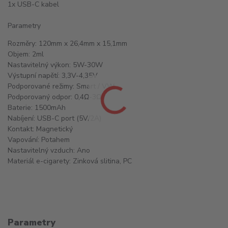
1x USB-C kabel
Parametry
Rozměry: 120mm x 26,4mm x 15,1mm
Objem: 2ml
Nastavitelný výkon: 5W-30W
Výstupní napětí: 3,3V-4,35V
Podporované režimy: Smart / VW
Podporovaný odpor: 0,4Ω-3Ω
Baterie: 1500mAh
Nabíjení: USB-C port (5V/2A)
Kontakt: Magnetický
Vapování: Potahem
Nastavitelný vzduch: Ano
Materiál e-cigarety: Zinková slitina, PC
Parametry