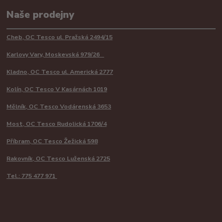
Naše prodejny
Cheb, OC Tesco ul. Pražská 2494/15
Karlovy Vary, Moskevská 979/26
Kladno, OC Tesco ul. Americká 2777
Kolín, OC Tesco V Kasárnách 1019
Mělník, OC Tesco Vodárenská 3653
Most, OC Tesco Rudolická 1706/4
Příbram, OC Tesco Žežická 598
Rakovník, OC Tesco Luženská 2725
Tel.: 775 477 971