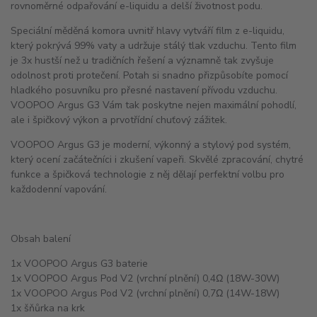
rovnoměrné odpařování e-liquidu a delší životnost podu.
Speciální měděná komora uvnitř hlavy vytváří film z e-liquidu,
který pokrývá 99% vaty a udržuje stálý tlak vzduchu. Tento film
je 3x hustší než u tradičních řešení a významně tak zvyšuje
odolnost proti protečení. Potah si snadno přizpůsobíte pomocí
hladkého posuvníku pro přesné nastavení přívodu vzduchu.
VOOPOO Argus G3 Vám tak poskytne nejen maximální pohodlí,
ale i špičkový výkon a prvotřídní chuťový zážitek.
VOOPOO Argus G3 je moderní, výkonný a stylový pod systém,
který ocení začátečníci i zkušení vapeři. Skvělé zpracování, chytré
funkce a špičková technologie z něj dělají perfektní volbu pro
každodenní vapování.
Obsah balení
1x VOOPOO Argus G3 baterie
1x VOOPOO Argus Pod V2 (vrchní plnění) 0,4Ω (18W-30W)
1x VOOPOO Argus Pod V2 (vrchní plnění) 0,7Ω (14W-18W)
1x šňůrka na krk