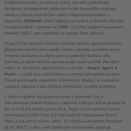
kvalitní konstrukcí ze zinkové slitiny, ale také jedinečným
designem a elegantním zdobením kolem barevného displeje.
Lehký a stylový pod systém nabízí integrovanou baterii s
kapacitou
1500mAh
, která zajišťuje pohodlné a dlouhé vapování
na jedno nabití s výkonem až
30W
. O rychlé nabíjení se postará
moderní USB-C port umístěný ve spodní části zařízení.
Argus G3 je vybaven chytrým režimem výkonu, jenž automaticky
přizpůsobí ideální výkon podle odporu spirálky použitého podu.
Snadné nastavení si užijete pomocí jediného tlačítka, díky
kterému si výkon můžete upravit podle svých potřeb. Na výběr
máte i ze tří motivů uživatelského rozhraní –
Smart, Sport a
Music
– z nichž dva nabízí stylovou animaci při každém potahu.
Pokud preferujete maximální diskrétnost, displej lze manuálně
vypnout, vapovat navíc můžete jednoduše pouhým potahem.
V balení najdete dva plastové pody s objemem 2ml a
zabudovanou žhavící hlavou s odporem 0,4Ω pro přímé potahy do
plic a 0,7Ω pro potahy pusa-plíce. Argus G3 je vybaven novou
technologií iCOSM Code 2.0, která přináší vylepšenou žhavící
hlavu s inovativní zlatou vatou. Ta odolává extrémním teplotám
až do 260 °C a díky svým špičkovým vlastnostem zajišťuje