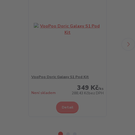
VooPoo Doric Galaxy S1 Pod Kit
VooPoo Doric 
349 Kč
/
ks
Není skladem
Skladem 4 ks
288,43 Kč
bez DPH
Detail
Z