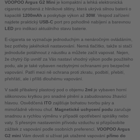
VOOPOO Argus G2 Mini
je kompaktní a lehká elektronická
cigareta vyrobená z hliníkové slitiny, která ukrývá silnou baterii o
kapacitě
1200mAh
a poskytuje výkon až
30W
. Vespod zařízení
najdete praktický
USB-C
port pro pohodlné nabíjení a barevnou
LED
pro indikaci aktuálního stavu baterie.
E-cigareta se vyznačuje jednoduchým a nenáročným ovládáním,
bez potřeby jakéhokoli nastavování. Nemá tlačítko, takže si stačí
jednoduše potáhnout z náustku a můžete začít vapovat. Nejen,
že chytrý čip uvnitř za Vás nastaví vhodný výkon podle použitého
podu, ale je také vybaven nezbytnými ochranami pro bezpečné
vapování. Patří mezi ně ochrana proti zkratu, podbití, přebití,
přehřátí, ale i příliš dlouhému vapování.
V sadě přibalený plastový pod o objemu
2ml
je vybaven horní
silikonovou krytkou pro snadné plnění a zabudovanou žhavící
hlavou. Osvědčená
ITO
zajišťuje bohatou tvorbu páry a
mimořádně věrnou chuť.
Magnetické uchycení podu
zaručuje
snadnou a rychlou výměnu v případě opotřebení spirálky nebo
vaty. S přesným nastavením přívodu vzduchu si přizpůsobíte
zážitek z vapování podle osobních preferencí.
VOOPOO Argus
G2 mini
Vám dovolí si užívat jak utažené vapování
přímo do