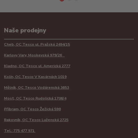
Naše prodejny
Cheb, OC Tesco ul. Pražská 2494/15
Karlovy Vary, Moskevská 979/26
Kladno, OC Tesco ul. Americká 2777
Kolín, OC Tesco V Kasárnách 1019
Mělník, OC Tesco Vodárenská 3653
Most, OC Tesco Rudolická 1706/4
Příbram, OC Tesco Žežická 598
Rakovník, OC Tesco Luženská 2725
Tel.: 775 477 971