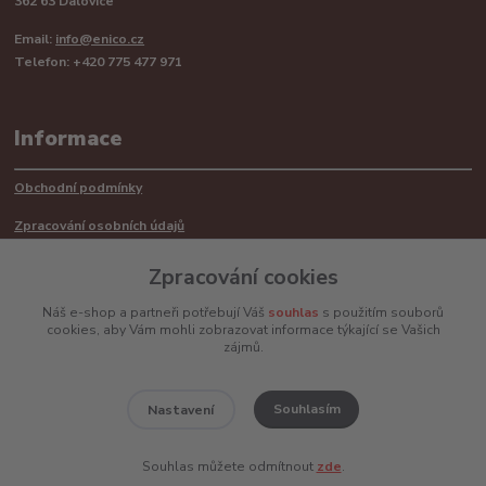
362 63 Dalovice
Email:
info@enico.cz
Telefon: +420 775 477 971
Informace
Obchodní podmínky
Zpracování osobních údajů
Reklamační řád
Zpracování cookies
Recyklace barerií
Náš e-shop a partneři potřebují Váš
souhlas
s použitím souborů
cookies, aby Vám mohli zobrazovat informace týkající se Vašich
Mimosoudní řešení sporů ADR
zájmů.
Souhlasím
Nastavení
www.enico.cz
Souhlas můžete odmítnout
zde
.
Vytvořeno na
Eshop-rychle.cz