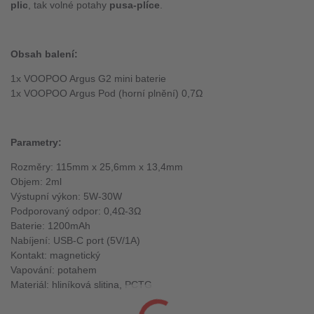
plic
, tak volné potahy
pusa-plíce
.
Ob
sah balení:
1x VOOPOO Argus G2 mini baterie
1x VOOPOO Argus Pod (horní plnění) 0,7Ω
Parametry:
Rozměry: 115mm x 25,6mm x 13,4mm
Objem: 2ml
Výstupní výkon: 5W-30W
Podporovaný odpor: 0,4Ω-3Ω
Baterie: 1200mAh
Nabíjení: USB-C port (5V/1A)
Kontakt: magnetický
Vapování: potahem
Materiál: hliníková slitina, PCTG