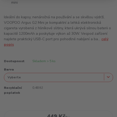
Ideální do kapsy, nenáročná na používání a se skvělou výdrží,
VOOPOO Argus G2 Mini je kompaktní a lehká elektronická
cigareta vyrobená z hliníkové slitiny, která ukrývá silnou baterii o
kapacitě 1200mAh a poskytuje výkon až 30W. Vespod zařízení
najdete praktický USB-C port pro pohodlné nabíjení a ba...
celý
popis
Dostupnost
Skladem > 5 ks
Barva
Recyklační
0,48 Kč
poplatek
449 Kč