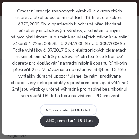
Omezení prodeje tabákových výrobků, elektronických
cigaret a alkohlu osobám maldších 18-ti let dle zákona
0
č.379/2005 Sb. o opatřeních k ochraně před škodami
0 Kč
působenými tabákovými výrobky, alkoholem a jinými
návykovými látkami a o změně souvisejících zákonů ve znění
zákonů č. 225/2006 Sb., č. 274/2008 Sb. a č. 305/2009 Sb.
Menu
Podle vyhlášky č. 37/2017 Sb. o elektronických cigaretách
nesmí objem nádržky opakovaně plnitelné elektronické
cigarety pro doplňování náhradní náplně obsahující nikotin
Elektronické cigarety
Voopoo Argus G2 mini
překročit 2 ml. V návaznosti na ustanovení §4 odst.3 této
vyhlášky důrazně upozorňujeme, že námi prodávané
clearomizéry nebo produkty s prostorem pro liquid větší než
Voopoo Argus G2 mini
2ml jsou výrobky určené výhradně pro náplně bez nikotinu!
Jsem starší 18ti let a beru na vědomí TPD omezení.
NE jsem mladší 18-ti let
ANO jsem starší 18-ti let