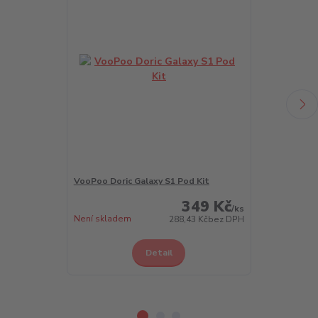
VooPoo Doric Galaxy S1 Pod Kit
VooPoo Doric 
349 Kč
/
ks
Není skladem
Skladem 4 ks
288,43 Kč
bez DPH
Detail
Z