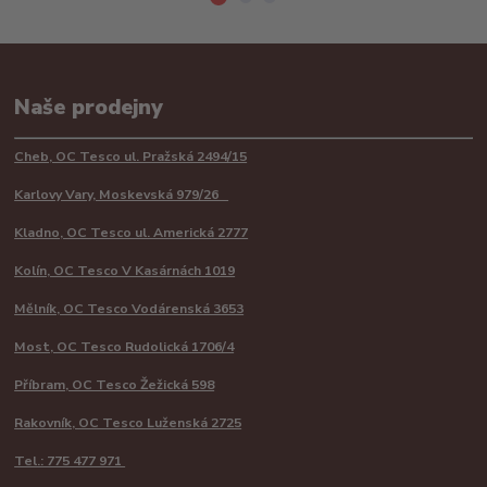
Naše prodejny
Cheb, OC Tesco ul. Pražská 2494/15
Karlovy Vary, Moskevská 979/26
Kladno, OC Tesco ul. Americká 2777
Kolín, OC Tesco V Kasárnách 1019
Mělník, OC Tesco Vodárenská 3653
Most, OC Tesco Rudolická 1706/4
Příbram, OC Tesco Žežická 598
Rakovník, OC Tesco Luženská 2725
Tel.: 775 477 971