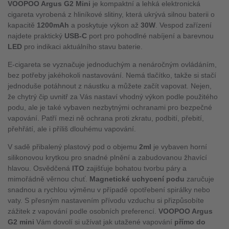
VOOPOO Argus G2 Mini
je kompaktní a lehká elektronická
cigareta vyrobená z hliníkové slitiny, která ukrývá silnou baterii o
kapacitě
1200mAh
a poskytuje výkon až
30W
. Vespod zařízení
najdete praktický
USB-C
port pro pohodlné nabíjení a barevnou
LED
pro indikaci aktuálního stavu baterie.
E-cigareta se vyznačuje jednoduchým a nenáročným ovládáním,
bez potřeby jakéhokoli nastavování. Nemá tlačítko, takže si stačí
jednoduše potáhnout z náustku a můžete začít vapovat. Nejen,
že chytrý čip uvnitř za Vás nastaví vhodný výkon podle použitého
podu, ale je také vybaven nezbytnými ochranami pro bezpečné
vapování. Patří mezi ně ochrana proti zkratu, podbití, přebití,
přehřátí, ale i příliš dlouhému vapování.
V sadě přibalený plastový pod o objemu
2ml
je vybaven horní
silikonovou krytkou pro snadné plnění a zabudovanou žhavící
hlavou. Osvědčená
ITO
zajišťuje bohatou tvorbu páry a
mimořádně věrnou chuť.
Magnetické uchycení podu
zaručuje
snadnou a rychlou výměnu v případě opotřebení spirálky nebo
vaty. S přesným nastavením přívodu vzduchu si přizpůsobíte
zážitek z vapování podle osobních preferencí.
VOOPOO Argus
G2 mini
Vám dovolí si užívat jak utažené vapování
přímo do