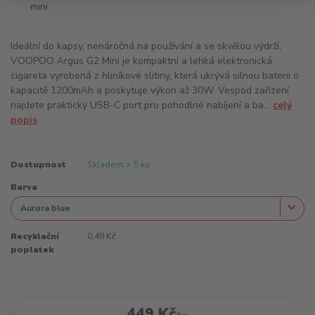
Ideální do kapsy, nenáročná na používání a se skvělou výdrží,
VOOPOO Argus G2 Mini je kompaktní a lehká elektronická
cigareta vyrobená z hliníkové slitiny, která ukrývá silnou baterii o
kapacitě 1200mAh a poskytuje výkon až 30W. Vespod zařízení
najdete praktický USB-C port pro pohodlné nabíjení a ba...
celý
popis
Dostupnost
Skladem > 5 ks
Barva
Recyklační
0,48 Kč
poplatek
449 Kč