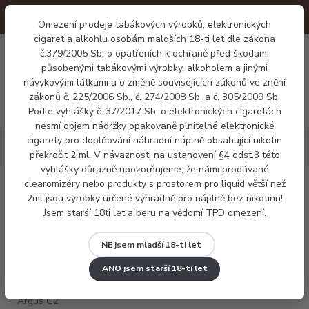
Omezení prodeje tabákových výrobků, elektronických
cigaret a alkohlu osobám maldších 18-ti let dle zákona
0
č.379/2005 Sb. o opatřeních k ochraně před škodami
0 Kč
působenými tabákovými výrobky, alkoholem a jinými
návykovými látkami a o změně souvisejících zákonů ve znění
zákonů č. 225/2006 Sb., č. 274/2008 Sb. a č. 305/2009 Sb.
Menu
Podle vyhlášky č. 37/2017 Sb. o elektronických cigaretách
nesmí objem nádržky opakovaně plnitelné elektronické
cigarety pro doplňování náhradní náplně obsahující nikotin
Elektronické cigarety
Voopoo Argus G2 mini
překročit 2 ml. V návaznosti na ustanovení §4 odst.3 této
vyhlášky důrazně upozorňujeme, že námi prodávané
clearomizéry nebo produkty s prostorem pro liquid větší než
Voopoo Argus G2 mini
2ml jsou výrobky určené výhradně pro náplně bez nikotinu!
Jsem starší 18ti let a beru na vědomí TPD omezení.
NE jsem mladší 18-ti let
ANO jsem starší 18-ti let