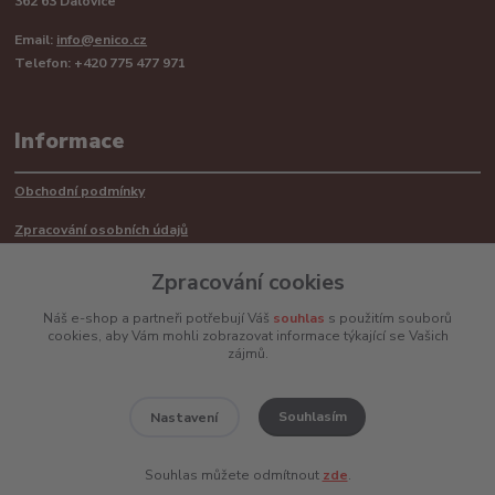
362 63 Dalovice
Email:
info@enico.cz
Telefon: +420 775 477 971
Informace
Obchodní podmínky
Zpracování osobních údajů
Reklamační řád
Zpracování cookies
Recyklace barerií
Náš e-shop a partneři potřebují Váš
souhlas
s použitím souborů
cookies, aby Vám mohli zobrazovat informace týkající se Vašich
Mimosoudní řešení sporů ADR
zájmů.
Souhlasím
Nastavení
www.enico.cz
Souhlas můžete odmítnout
zde
.
Vytvořeno na
Eshop-rychle.cz