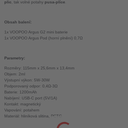
plic
, tak volné potahy
pusa-plíce
.
Ob
sah balení:
1x VOOPOO Argus G2 mini baterie
1x VOOPOO Argus Pod (horní plnění) 0,7Ω
Parametry:
Rozměry: 115mm x 25,6mm x 13,4mm
Objem: 2ml
Výstupní výkon: 5W-30W
Podporovaný odpor: 0,4Ω-3Ω
Baterie: 1200mAh
Nabíjení: USB-C port (5V/1A)
Kontakt: magnetický
Vapování: potahem
Materiál: hliníková slitina, PCTG