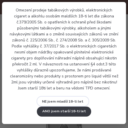
Omezení prodeje tabákových výrobků, elektronických
cigaret a alkohlu osobám maldších 18-ti let dle zákona
0
č.379/2005 Sb. o opatřeních k ochraně před škodami
0 Kč
působenými tabákovými výrobky, alkoholem a jinými
návykovými látkami a o změně souvisejících zákonů ve znění
zákonů č. 225/2006 Sb., č. 274/2008 Sb. a č. 305/2009 Sb.
Menu
Podle vyhlášky č. 37/2017 Sb. o elektronických cigaretách
nesmí objem nádržky opakovaně plnitelné elektronické
cigarety pro doplňování náhradní náplně obsahující nikotin
Elektronické cigarety
Voopoo Argus G2 mini
překročit 2 ml. V návaznosti na ustanovení §4 odst.3 této
vyhlášky důrazně upozorňujeme, že námi prodávané
clearomizéry nebo produkty s prostorem pro liquid větší než
Voopoo Argus G2 mini
2ml jsou výrobky určené výhradně pro náplně bez nikotinu!
Jsem starší 18ti let a beru na vědomí TPD omezení.
NE jsem mladší 18-ti let
ANO jsem starší 18-ti let