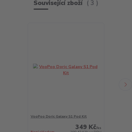
Související zboží
3
VooPoo Doric Galaxy S1 Pod Kit
VooPoo Doric 
349 Kč
/
ks