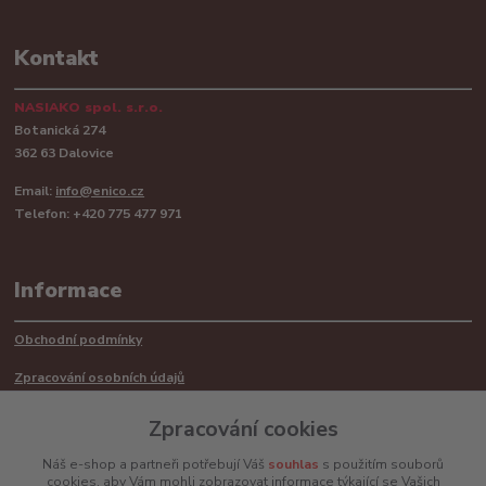
Kontakt
NASIAKO spol. s.r.o.
Botanická 274
362 63 Dalovice
Email:
info@enico.cz
Telefon: +420 775 477 971
Informace
Obchodní podmínky
Zpracování osobních údajů
Reklamační řád
Zpracování cookies
Recyklace barerií
Náš e-shop a partneři potřebují Váš
souhlas
s použitím souborů
cookies, aby Vám mohli zobrazovat informace týkající se Vašich