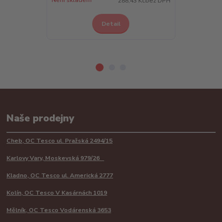
Není skladem
Skladem 4 ks
288,43 Kč
bez DPH
Detail
Z
Naše prodejny
Cheb, OC Tesco ul. Pražská 2494/15
Karlovy Vary, Moskevská 979/26
Kladno, OC Tesco ul. Americká 2777
Kolín, OC Tesco V Kasárnách 1019
Mělník, OC Tesco Vodárenská 3653