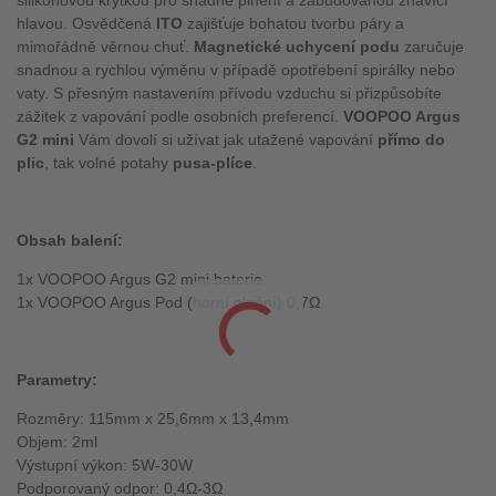
silikonovou krytkou pro snadné plnění a zabudovanou žhavící
hlavou. Osvědčená
ITO
zajišťuje bohatou tvorbu páry a
mimořádně věrnou chuť.
Magnetické uchycení podu
zaručuje
snadnou a rychlou výměnu v případě opotřebení spirálky nebo
vaty. S přesným nastavením přívodu vzduchu si přizpůsobíte
zážitek z vapování podle osobních preferencí.
VOOPOO Argus
G2 mini
Vám dovolí si užívat jak utažené vapování
přímo do
plic
, tak volné potahy
pusa-plíce
.
Ob
sah balení:
1x VOOPOO Argus G2 mini baterie
1x VOOPOO Argus Pod (horní plnění) 0,7Ω
Parametry:
Rozměry: 115mm x 25,6mm x 13,4mm
Objem: 2ml
Výstupní výkon: 5W-30W
Podporovaný odpor: 0,4Ω-3Ω