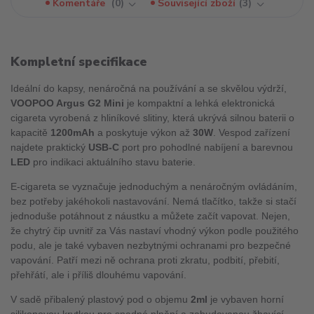
Komentáře
0
Související zboží
3
Kompletní specifikace
Ideální do kapsy, nenáročná na používání a se skvělou výdrží,
VOOPOO Argus G2 Mini
je kompaktní a lehká elektronická
cigareta vyrobená z hliníkové slitiny, která ukrývá silnou baterii o
kapacitě
1200mAh
a poskytuje výkon až
30W
. Vespod zařízení
najdete praktický
USB-C
port pro pohodlné nabíjení a barevnou
LED
pro indikaci aktuálního stavu baterie.
E-cigareta se vyznačuje jednoduchým a nenáročným ovládáním,
bez potřeby jakéhokoli nastavování. Nemá tlačítko, takže si stačí
jednoduše potáhnout z náustku a můžete začít vapovat. Nejen,
že chytrý čip uvnitř za Vás nastaví vhodný výkon podle použitého
podu, ale je také vybaven nezbytnými ochranami pro bezpečné
vapování. Patří mezi ně ochrana proti zkratu, podbití, přebití,
přehřátí, ale i příliš dlouhému vapování.
V sadě přibalený plastový pod o objemu
2ml
je vybaven horní