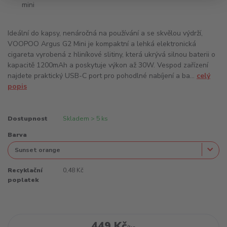
Ideální do kapsy, nenáročná na používání a se skvělou výdrží,
VOOPOO Argus G2 Mini je kompaktní a lehká elektronická
cigareta vyrobená z hliníkové slitiny, která ukrývá silnou baterii o
kapacitě 1200mAh a poskytuje výkon až 30W. Vespod zařízení
najdete praktický USB-C port pro pohodlné nabíjení a ba...
celý
popis
Dostupnost
Skladem > 5 ks
Barva
Recyklační
0,48 Kč
poplatek
449 Kč