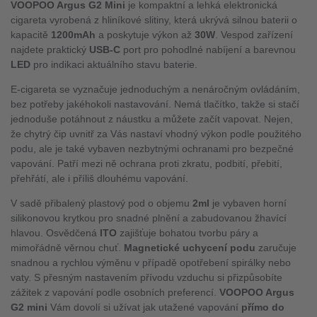
VOOPOO Argus G2 Mini
je kompaktní a lehká elektronická
cigareta vyrobená z hliníkové slitiny, která ukrývá silnou baterii o
kapacitě
1200mAh
a poskytuje výkon až
30W
. Vespod zařízení
najdete praktický
USB-C
port pro pohodlné nabíjení a barevnou
LED
pro indikaci aktuálního stavu baterie.
E-cigareta se vyznačuje jednoduchým a nenáročným ovládáním,
bez potřeby jakéhokoli nastavování. Nemá tlačítko, takže si stačí
jednoduše potáhnout z náustku a můžete začít vapovat. Nejen,
že chytrý čip uvnitř za Vás nastaví vhodný výkon podle použitého
podu, ale je také vybaven nezbytnými ochranami pro bezpečné
vapování. Patří mezi ně ochrana proti zkratu, podbití, přebití,
přehřátí, ale i příliš dlouhému vapování.
V sadě přibalený plastový pod o objemu
2ml
je vybaven horní
silikonovou krytkou pro snadné plnění a zabudovanou žhavící
hlavou. Osvědčená
ITO
zajišťuje bohatou tvorbu páry a
mimořádně věrnou chuť.
Magnetické uchycení podu
zaručuje
snadnou a rychlou výměnu v případě opotřebení spirálky nebo
vaty. S přesným nastavením přívodu vzduchu si přizpůsobíte
zážitek z vapování podle osobních preferencí.
VOOPOO Argus
G2 mini
Vám dovolí si užívat jak utažené vapování
přímo do