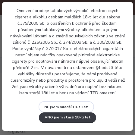
Omezení prodeje tabákových výrobků, elektronických
cigaret a alkohlu osobám maldších 18-ti let dle zákona
0
č.379/2005 Sb. o opatřeních k ochraně před škodami
0 Kč
působenými tabákovými výrobky, alkoholem a jinými
návykovými látkami a o změně souvisejících zákonů ve znění
zákonů č. 225/2006 Sb., č. 274/2008 Sb. a č. 305/2009 Sb.
Menu
Podle vyhlášky č. 37/2017 Sb. o elektronických cigaretách
nesmí objem nádržky opakovaně plnitelné elektronické
cigarety pro doplňování náhradní náplně obsahující nikotin
Elektronické cigarety
Voopoo Argus G2 mini
překročit 2 ml. V návaznosti na ustanovení §4 odst.3 této
vyhlášky důrazně upozorňujeme, že námi prodávané
clearomizéry nebo produkty s prostorem pro liquid větší než
Voopoo Argus G2 mini
2ml jsou výrobky určené výhradně pro náplně bez nikotinu!
Jsem starší 18ti let a beru na vědomí TPD omezení.
NE jsem mladší 18-ti let
ANO jsem starší 18-ti let