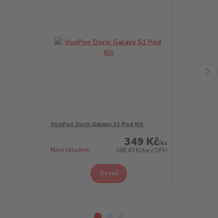
VooPoo Doric Galaxy S1 Pod Kit
VooPoo Doric 
349 Kč
/
ks
Není skladem
Skladem 4 ks
288,43 Kč
bez DPH
Detail
Z