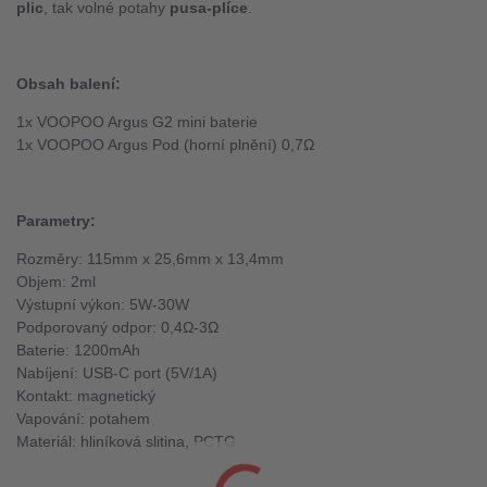
plic
, tak volné potahy
pusa-plíce
.
Ob
sah balení:
1x VOOPOO Argus G2 mini baterie
1x VOOPOO Argus Pod (horní plnění) 0,7Ω
Parametry:
Rozměry: 115mm x 25,6mm x 13,4mm
Objem: 2ml
Výstupní výkon: 5W-30W
Podporovaný odpor: 0,4Ω-3Ω
Baterie: 1200mAh
Nabíjení: USB-C port (5V/1A)
Kontakt: magnetický
Vapování: potahem
Materiál: hliníková slitina, PCTG