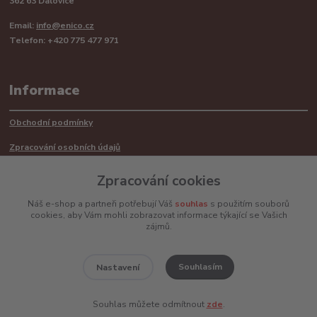
362 63 Dalovice
Email:
info@enico.cz
Telefon: +420 775 477 971
Informace
Obchodní podmínky
Zpracování osobních údajů
Reklamační řád
Zpracování cookies
Recyklace barerií
Náš e-shop a partneři potřebují Váš
souhlas
s použitím souborů
cookies, aby Vám mohli zobrazovat informace týkající se Vašich
Mimosoudní řešení sporů ADR
zájmů.
Souhlasím
Nastavení
www.enico.cz
Souhlas můžete odmítnout
zde
.
Vytvořeno na
Eshop-rychle.cz