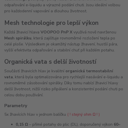
odpařování e-liquidu a výrazné podání chuti. Jsou ideální volbou
pro každodenní vapování a dlouhou životnost.
Mesh technologie pro lepší výkon
Každá žhavicí hlava
VOOPOO PnP X
využívá nově navrženou
Mesh spirálku
, která zajišťuje rovnoměrné rozložení tepla po
celé ploše. Výsledkem je okamžitý nástup žhavení, hustší pára,
vyšší efektivita odpařování a stabilní chuť při každém potahu.
Organická vata s delší životností
Součástí žhavicích hlav je kvalitní
organická termostabilní
vata
, která byla optimalizována pro rychlejší nasávání e-liquidu a
rovnoměrné zásobování spirálky. Díky tomu nabízí žhavicí hlavy
delší životnost, nižší riziko připálení a konzistentní podání chuti po
celou dobu používání.
Parametry
5x žhavících hlav v jednom balíčku
( ! stejný ohm Ω ! )
0,15 Ω
– přímé potahy do plic (DL), doporučený výkon
60–