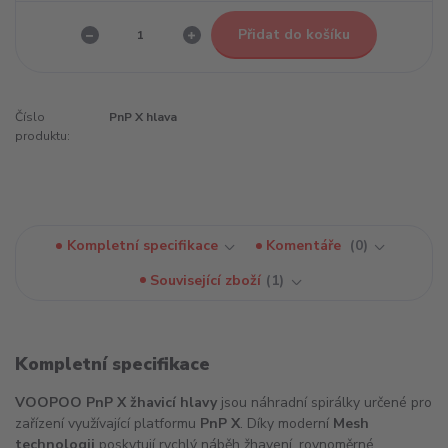
Přidat do košíku
Číslo
PnP X hlava
produktu:
Kompletní specifikace
Komentáře
0
Související zboží
1
Kompletní specifikace
VOOPOO PnP X žhavicí hlavy
jsou náhradní spirálky určené pro
zařízení využívající platformu
PnP X
. Díky moderní
Mesh
technologii
poskytují rychlý náběh žhavení, rovnoměrné