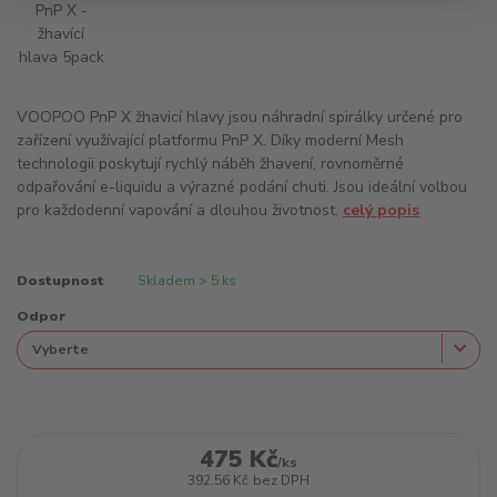
VOOPOO PnP X žhavicí hlavy jsou náhradní spirálky určené pro
zařízení využívající platformu PnP X. Díky moderní Mesh
technologii poskytují rychlý náběh žhavení, rovnoměrné
odpařování e-liquidu a výrazné podání chuti. Jsou ideální volbou
pro každodenní vapování a dlouhou životnost.
celý popis
Dostupnost
Skladem > 5 ks
Odpor
475 Kč
/
ks
392,56 Kč
bez DPH