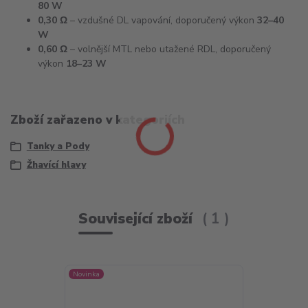
80 W
0,30 Ω
– vzdušné DL vapování, doporučený výkon
32–40
W
0,60 Ω
– volnější MTL nebo utažené RDL, doporučený
výkon
18–23 W
Zboží zařazeno v kategoriích
Tanky a Pody
Žhavící hlavy
Související zboží
1
Novinka