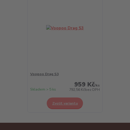
Voopoo Drag S3
959 Kč
/
ks
Skladem > 5 ks
792,56 Kč
bez DPH
Zvolit variantu