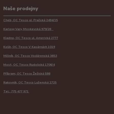
Naše prodejny
Cheb, OC Tesco ul. Pražská 2494/15
Karlovy Vary, Moskevská 979/26
Kladno, OC Tesco ul. Americká 2777
Kolín, OC Tesco V Kasárnách 1019
Mělník, OC Tesco Vodárenská 3653
Most, OC Tesco Rudolická 1706/4
Příbram, OC Tesco Žežická 598
Rakovník, OC Tesco Luženská 2725
Tel.: 775 477 971