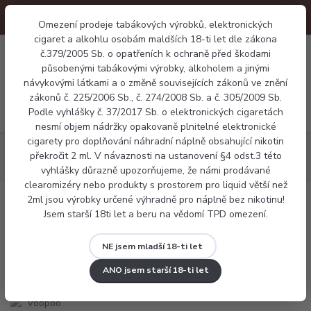
Omezení prodeje tabákových výrobků, elektronických
cigaret a alkohlu osobám maldších 18-ti let dle zákona
0
č.379/2005 Sb. o opatřeních k ochraně před škodami
0 Kč
působenými tabákovými výrobky, alkoholem a jinými
návykovými látkami a o změně souvisejících zákonů ve znění
zákonů č. 225/2006 Sb., č. 274/2008 Sb. a č. 305/2009 Sb.
Menu
Podle vyhlášky č. 37/2017 Sb. o elektronických cigaretách
nesmí objem nádržky opakovaně plnitelné elektronické
cigarety pro doplňování náhradní náplně obsahující nikotin
Tanky a Pody
Žhavící hlavy
Voopoo PnP X - žhavící hlava
překročit 2 ml. V návaznosti na ustanovení §4 odst.3 této
5pack
vyhlášky důrazně upozorňujeme, že námi prodávané
clearomizéry nebo produkty s prostorem pro liquid větší než
2ml jsou výrobky určené výhradně pro náplně bez nikotinu!
Voopoo PnP X - žhavící hlava 5pack
Jsem starší 18ti let a beru na vědomí TPD omezení.
NE jsem mladší 18-ti let
ANO jsem starší 18-ti let