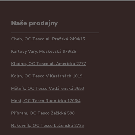
Naše prodejny
Cheb, OC Tesco ul. Pražská 2494/15
Karlovy Vary, Moskevská 979/26
Kladno, OC Tesco ul. Americká 2777
Kolín, OC Tesco V Kasárnách 1019
Mělník, OC Tesco Vodárenská 3653
Most, OC Tesco Rudolická 1706/4
Příbram, OC Tesco Žežická 598
Rakovník, OC Tesco Luženská 2725