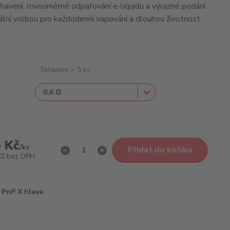
žhavení, rovnoměrné odpařování e-liquidu a výrazné podání
eální volbou pro každodenní vapování a dlouhou životnost.
Skladem > 5 ks
 Kč
/
ks
Přidat do košíku
Kč
bez DPH
PnP X hlava