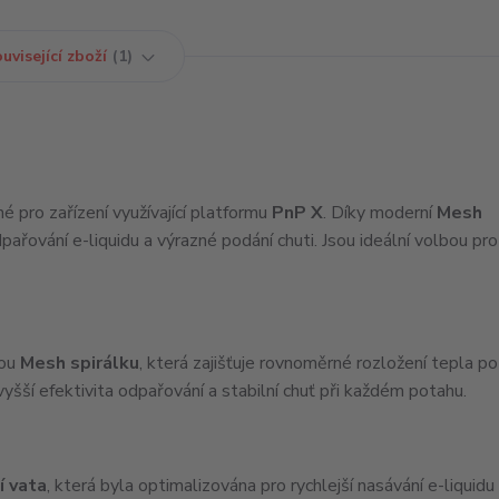
uvisející zboží
1
né pro zařízení využívající platformu
PnP X
. Díky moderní
Mesh
ařování e-liquidu a výrazné podání chuti. Jsou ideální volbou pro
nou
Mesh spirálku
, která zajišťuje rovnoměrné rozložení tepla po
yšší efektivita odpařování a stabilní chuť při každém potahu.
í vata
, která byla optimalizována pro rychlejší nasávání e-liquidu