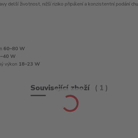
y delší životnost, nižší riziko připálení a konzistentní podání chu
on
60–80 W
2–40 W
ný výkon
18–23 W
Související zboží
1