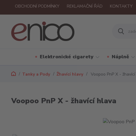
OBCHODNÍ PODMÍNKY
REKLAMAČNÍ ŘÁD
KONTAKTY
Elektronické cigarety
Náplně
Tanky a Pody
Žhavící hlavy
Voopoo PnP X - žhavící
Voopoo PnP X - žhavící hlava