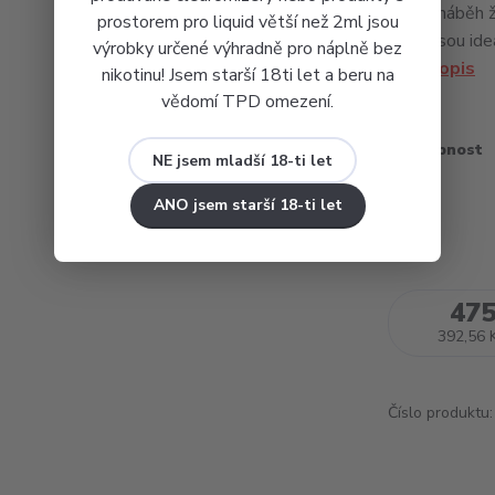
rychlý náběh 
prostorem pro liquid větší než 2ml jsou
chuti. Jsou id
výrobky určené výhradně pro náplně bez
celý popis
nikotinu! Jsem starší 18ti let a beru na
vědomí TPD omezení.
Dostupnost
NE jsem mladší 18-ti let
Odpor
ANO jsem starší 18-ti let
475
392,56 
Číslo produktu: