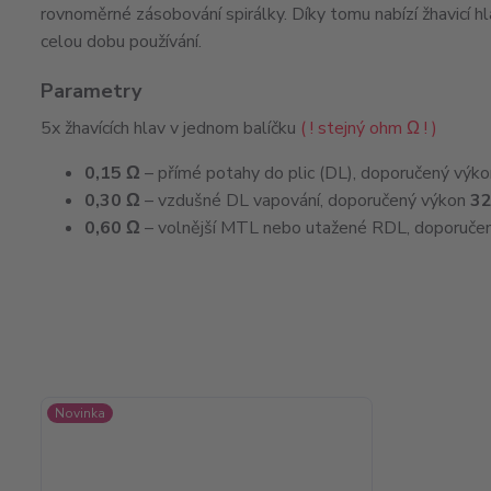
rovnoměrné zásobování spirálky. Díky tomu nabízí žhavicí hlav
celou dobu používání.
Parametry
5x žhavících hlav v jednom balíčku
( ! stejný ohm Ω ! )
0,15 Ω
– přímé potahy do plic (DL), doporučený výk
0,30 Ω
– vzdušné DL vapování, doporučený výkon
3
0,60 Ω
– volnější MTL nebo utažené RDL, doporuče
Novinka