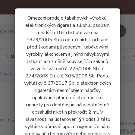
Omezení prodeje tabákových výrobků,
elektronických cigaret a alkohlu osobám
Hledat
maldších 18-ti let dle zákona
č.379/2005 Sb. o opatřeních k ochraně
před škodami působenými tabákovými
výrobky, alkoholem a jinými návykovými
Báze a příchutě
Jednorázové cigarety
látkami a o změně souvisejících zákonů
ve znění zákonů č. 225/2006 Sb., č.
 hlava
274/2008 Sb. a č. 305/2009 Sb. Podle
vyhlášky č. 37/2017 Sb. o elektronických
cigaretách nesmí objem nádržky
opakovaně plnitelné elektronické
cigarety pro doplňování náhradní náplně
obsahující nikotin překročit 2 ml. V
návaznosti na ustanovení §4 odst.3 této
VOOPOO PnP X 
vyhlášky důrazně upozorňujeme, že námi
využívající p
prodávané clearomizéry nebo produkty s