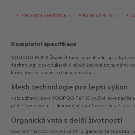
Kompletní specifikace
Komentáře
0
So
Kompletní specifikace
VOOPOO PnP X žhavicí hlavy
jsou náhradní spirálky urče
technologii
poskytují rychlý náběh žhavení, rovnoměrné odp
každodenní vapování a dlouhou životnost.
Mesh technologie pro lepší výkon
Každá žhavicí hlava
VOOPOO PnP X
využívá nově navrže
ploše. Výsledkem je okamžitý nástup žhavení, hustší pára, v
Organická vata s delší životností
Součástí žhavicích hlav je kvalitní
organická termostabiln