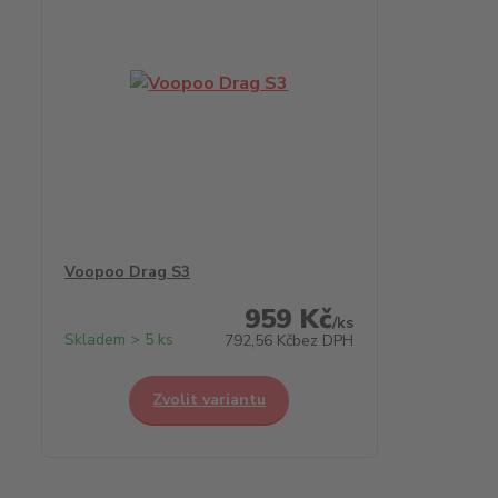
Voopoo Drag S3
959 Kč
/
ks
Skladem > 5 ks
792,56 Kč
bez DPH
Zvolit variantu