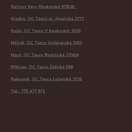
Karlovy Vary, Moskevská 979/26
Kladno, OC Tesco ul. Americká 2777
Kolín, OC Tesco V Kasárnách 1019
Mělník, OC Tesco Vodárenská 3653
Most, OC Tesco Rudolická 1706/4
Příbram, OC Tesco Žežická 598
Rakovník, OC Tesco Luženská 2725
Tel.: 775 477 971