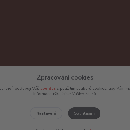
Zpracování cookies
artneři potřebují Váš
souhlas
s použitím souborů cookies, aby Vám mo
informace týkající se Vašich zájmů.
Souhlasím
Nastavení