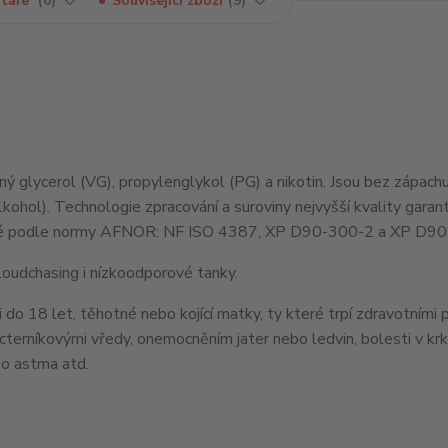
táře
0
Související zboží
9
nný glycerol (VG), propylenglykol (PG) a nikotin. Jsou bez zápach
kohol). Technologie zpracování a suroviny nejvyšší kvality garant
ované podle normy AFNOR: NF ISO 4387, XP D90-300-2 a XP D9
loudchasing i nízkoodporové tanky.
 do 18 let, těhotné nebo kojící matky, ty které trpí zdravotními 
ácterníkovými vředy, onemocněním jater nebo ledvin, bolesti v kr
bo astma atd.