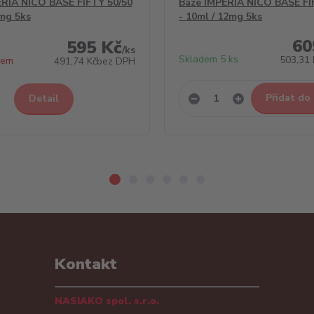
ERIA NICO BASE FIFTY 50/50
Báze IMPERIA NICO BASE FI
6mg 5ks
- 10ml / 12mg 5ks
60
595 Kč
/
ks
Skladem 5 ks
503,31 
dem
491,74 Kč
bez DPH
Přidat do
Detail
Kontakt
NASIAKO spol. s.r.o.