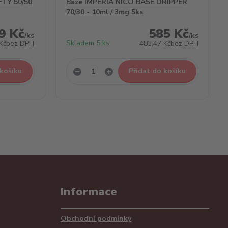
FTY 50/50
Báze IMPERIA NICO BASE DRIPPER
70/30 - 10ml / 3mg 5ks
9 Kč
585 Kč
/
ks
/
ks
Skladem 5 ks
Kč
bez DPH
483,47 Kč
bez DPH
 košíku
Přidat do košíku
Informace
Obchodní podmínky