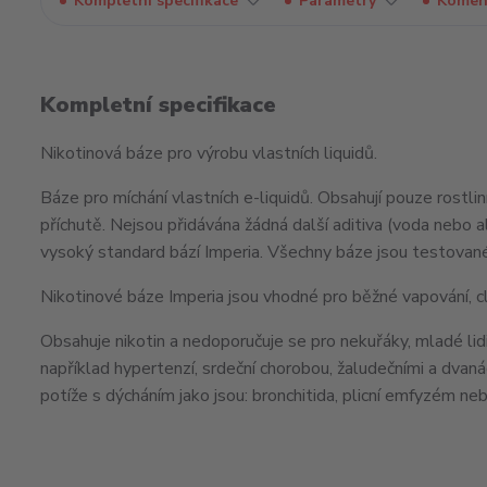
Kompletní specifikace
Parametry
Komen
Kompletní specifikace
Nikotinová báze pro výrobu vlastních liquidů.
Báze pro míchání vlastních e-liquidů. Obsahují pouze rostli
příchutě. Nejsou přidávána žádná další aditiva (voda nebo al
vysoký standard bází Imperia. Všechny báze jsou test
Nikotinové báze Imperia jsou vhodné pro běžné vapování, c
Obsahuje nikotin a nedoporučuje se pro nekuřáky, mladé lidi
například hypertenzí, srdeční chorobou, žaludečními a dvan
potíže s dýcháním jako jsou: bronchitida, plicní emfyzém ne