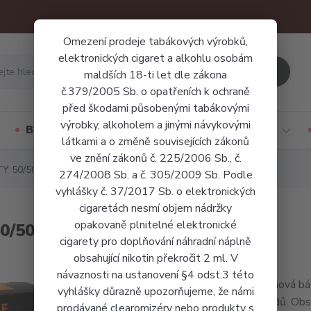
Omezení prodeje tabákových výrobků,
elektronických cigaret a alkohlu osobám
Hledat
maldších 18-ti let dle zákona
č.379/2005 Sb. o opatřeních k ochraně
před škodami působenými tabákovými
výrobky, alkoholem a jinými návykovými
Báze a příchutě
Jednorázové cigarety
látkami a o změně souvisejících zákonů
ve znění zákonů č. 225/2006 Sb., č.
Y 50/50 - 10ml / 3mg 5ks
274/2008 Sb. a č. 305/2009 Sb. Podle
vyhlášky č. 37/2017 Sb. o elektronických
cigaretách nesmí objem nádržky
opakovaně plnitelné elektronické
/50 - 10ml / 3mg 5ks
cigarety pro doplňování náhradní náplně
obsahující nikotin překročit 2 ml. V
návaznosti na ustanovení §4 odst.3 této
Nikotinová bá
vyhlášky důrazně upozorňujeme, že námi
e-liquidů. Obs
prodávané clearomizéry nebo produkty s