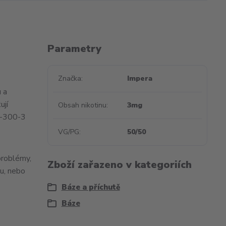
Parametry
Značka
Impera
u a
ují
Obsah nikotinu
3mg
0-300-3
VG/PG
50/50
problémy,
Zboží zařazeno v kategoriích
ku, nebo
Báze a příchutě
Báze