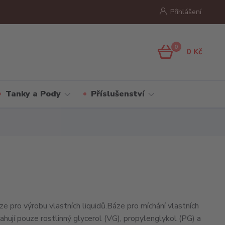
Přihlášení
0
0 Kč
Tanky a Pody
Příslušenství
ze pro výrobu vlastních liquidů.Báze pro míchání vlastních
ahují pouze rostlinný glycerol (VG), propylenglykol (PG) a