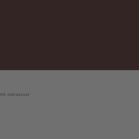
hli zobrazovat
Vytvořeno na
Eshop-rychle.cz