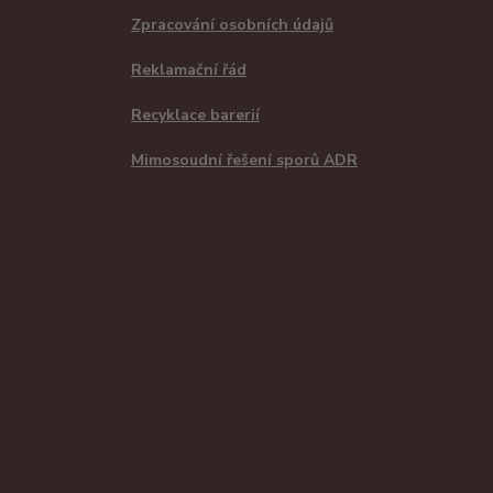
Zpracování osobních údajů
Reklamační řád
Recyklace barerií
Mimosoudní řešení sporů ADR