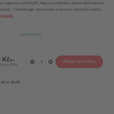
bez zápachu a příchutě. Nejsou přidávána žádná další aditiva
kohol). Technologie zpracování a suroviny nejvyšší kvality
ý popis
Skladem 4 ks
 Kč
/
ks
Přidat do košíku
Kč
bez DPH
NICO BASE