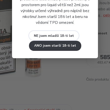
nikotin. Jsou 
prostorem pro liquid větší než 2ml jsou
(voda nebo al
výrobky určené výhradně pro náplně bez
garantuj...
cel
nikotinu! Jsem starší 18ti let a beru na
vědomí TPD omezení.
Dostupnost
NE jsem mladší 18-ti let
ANO jsem starší 18-ti let
585
483,47 
Číslo produktu: