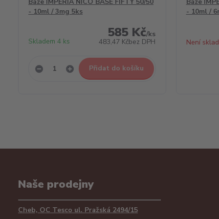
Báze IMPERIA NICO BASE FIFTY 50/50
Báze IMP
- 10ml / 3mg 5ks
- 10ml / 
585 Kč
/
ks
Skladem 4 ks
483,47 Kč
bez DPH
Není skla
Přidat do košíku
Naše prodejny
Cheb, OC Tesco ul. Pražská 2494/15