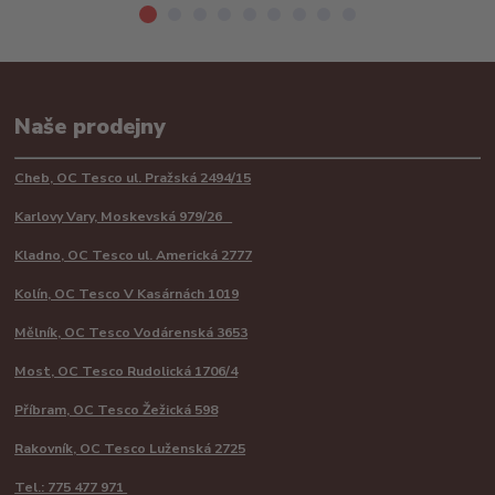
Naše prodejny
Cheb, OC Tesco ul. Pražská 2494/15
Karlovy Vary, Moskevská 979/26
Kladno, OC Tesco ul. Americká 2777
Kolín, OC Tesco V Kasárnách 1019
Mělník, OC Tesco Vodárenská 3653
Most, OC Tesco Rudolická 1706/4
Příbram, OC Tesco Žežická 598
Rakovník, OC Tesco Luženská 2725
Tel.: 775 477 971