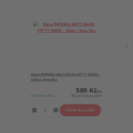
Báze IMPERIA NICO BASE FIFTY 50/50 -
Báze IMPERIA 
10ml / 3mg 5ks
10ml / 6mg 5k
585 Kč
/
ks
Skladem 4 ks
483,47 Kč
bez DPH
Není skladem
Přidat do košíku