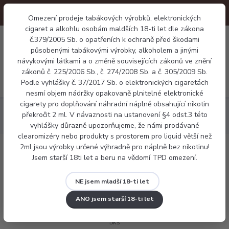
Omezení prodeje tabákových výrobků, elektronických
cigaret a alkohlu osobám maldších 18-ti let dle zákona
0
č.379/2005 Sb. o opatřeních k ochraně před škodami
0 Kč
působenými tabákovými výrobky, alkoholem a jinými
návykovými látkami a o změně souvisejících zákonů ve znění
zákonů č. 225/2006 Sb., č. 274/2008 Sb. a č. 305/2009 Sb.
Menu
Podle vyhlášky č. 37/2017 Sb. o elektronických cigaretách
nesmí objem nádržky opakovaně plnitelné elektronické
cigarety pro doplňování náhradní náplně obsahující nikotin
Báze a příchutě
Báze
Báze IMPERIA NICO BASE DRIPPER
překročit 2 ml. V návaznosti na ustanovení §4 odst.3 této
70/30 - 10ml / 3mg 5ks
vyhlášky důrazně upozorňujeme, že námi prodávané
clearomizéry nebo produkty s prostorem pro liquid větší než
2ml jsou výrobky určené výhradně pro náplně bez nikotinu!
Báze IMPERIA NICO BASE DRIPPER
Jsem starší 18ti let a beru na vědomí TPD omezení.
70/30 - 10ml / 3mg 5ks
NE jsem mladší 18-ti let
ANO jsem starší 18-ti let