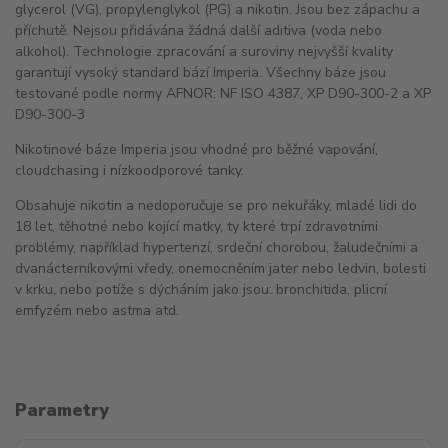
glycerol (VG), propylenglykol (PG) a nikotin. Jsou bez zápachu a
příchutě. Nejsou přidávána žádná další aditiva (voda nebo
alkohol). Technologie zpracování a suroviny nejvyšší kvality
garantují vysoký standard bází Imperia. Všechny báze jsou
testované podle normy AFNOR: NF ISO 4387, XP D90-300-2 a XP
D90-300-3
Nikotinové báze Imperia jsou vhodné pro běžné vapování,
cloudchasing i nízkoodporové tanky.
Obsahuje nikotin a nedoporučuje se pro nekuřáky, mladé lidi do
18 let, těhotné nebo kojící matky, ty které trpí zdravotními
problémy, například hypertenzí, srdeční chorobou, žaludečními a
dvanácterníkovými vředy, onemocněním jater nebo ledvin, bolesti
v krku, nebo potíže s dýcháním jako jsou: bronchitida, plicní
emfyzém nebo astma atd.
Parametry