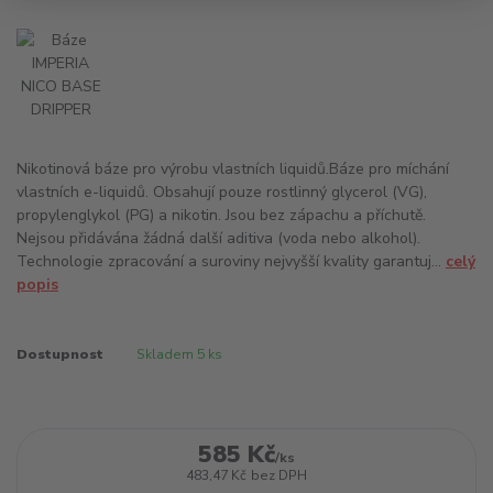
Nikotinová báze pro výrobu vlastních liquidů.Báze pro míchání
vlastních e-liquidů. Obsahují pouze rostlinný glycerol (VG),
propylenglykol (PG) a nikotin. Jsou bez zápachu a příchutě.
Nejsou přidávána žádná další aditiva (voda nebo alkohol).
Technologie zpracování a suroviny nejvyšší kvality garantuj...
celý
popis
Dostupnost
Skladem 5 ks
585 Kč
/
ks
483,47 Kč
bez DPH