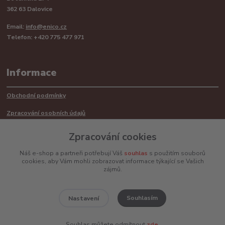
362 63 Dalovice
Email:
info@enico.cz
Telefon: +420 775 477 971
Informace
Obchodní podmínky
Zpracování osobních údajů
Reklamační řád
Zpracování cookies
Recyklace barerií
Náš e-shop a partneři potřebují Váš
souhlas
s použitím souborů
cookies, aby Vám mohli zobrazovat informace týkající se Vašich
Mimosoudní řešení sporů ADR
zájmů.
Souhlasím
Nastavení
www.enico.cz
Souhlas můžete odmítnout
zde
.