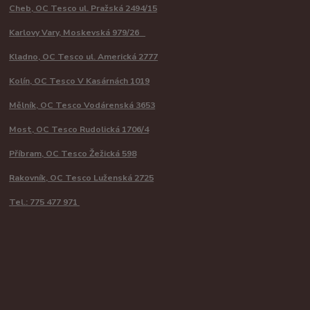
Cheb, OC Tesco ul. Pražská 2494/15
Karlovy Vary, Moskevská 979/26
Kladno, OC Tesco ul. Americká 2777
Kolín, OC Tesco V Kasárnách 1019
Mělník, OC Tesco Vodárenská 3653
Most, OC Tesco Rudolická 1706/4
Příbram, OC Tesco Žežická 598
Rakovník, OC Tesco Luženská 2725
Tel.: 775 477 971