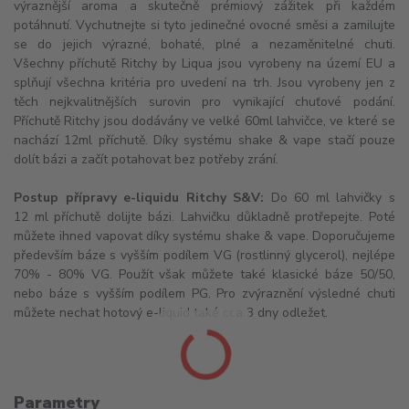
výraznější aroma a skutečně prémiový zážitek při každém
potáhnutí. Vychutnejte si tyto jedinečné ovocné směsi a zamilujte
se do jejich výrazné, bohaté, plné a nezaměnitelné chuti.
Všechny příchutě Ritchy by Liqua jsou vyrobeny na území EU a
splňují všechna kritéria pro uvedení na trh. Jsou vyrobeny jen z
těch nejkvalitnějších surovin pro vynikající chuťové podání.
Příchutě Ritchy jsou dodávány ve velké 60ml lahvičce, ve které se
nachází 12ml příchutě. Díky systému shake & vape stačí pouze
dolít bázi a začít potahovat bez potřeby zrání.
Postup přípravy e-liquidu Ritchy S&V:
Do 60 ml lahvičky s
12 ml příchutě dolijte bázi. Lahvičku důkladně protřepejte. Poté
můžete ihned vapovat díky systému shake & vape. Doporučujeme
především báze s vyšším podílem VG (rostlinný glycerol), nejlépe
70% - 80% VG. Použít však můžete také klasické báze 50/50,
nebo báze s vyšším podílem PG. Pro zvýraznění výsledné chuti
můžete nechat hotový e-liquid také cca 3 dny odležet.
Parametry