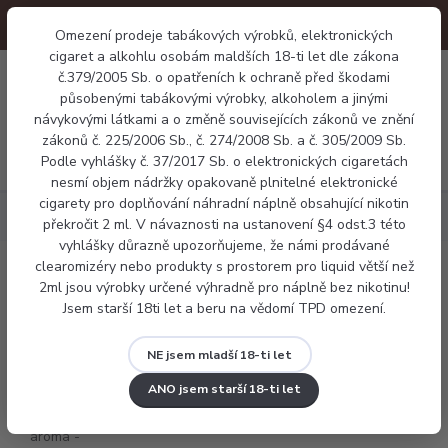
Omezení prodeje tabákových výrobků, elektronických
cigaret a alkohlu osobám maldších 18-ti let dle zákona
0
č.379/2005 Sb. o opatřeních k ochraně před škodami
0 Kč
působenými tabákovými výrobky, alkoholem a jinými
návykovými látkami a o změně souvisejících zákonů ve znění
zákonů č. 225/2006 Sb., č. 274/2008 Sb. a č. 305/2009 Sb.
Menu
Podle vyhlášky č. 37/2017 Sb. o elektronických cigaretách
nesmí objem nádržky opakovaně plnitelné elektronické
cigarety pro doplňování náhradní náplně obsahující nikotin
Báze a příchutě
Ritchy aroma - Coffee Tobacco
překročit 2 ml. V návaznosti na ustanovení §4 odst.3 této
vyhlášky důrazně upozorňujeme, že námi prodávané
clearomizéry nebo produkty s prostorem pro liquid větší než
Ritchy aroma - Coffee Tobacco
2ml jsou výrobky určené výhradně pro náplně bez nikotinu!
Jsem starší 18ti let a beru na vědomí TPD omezení.
NE jsem mladší 18-ti let
ANO jsem starší 18-ti let