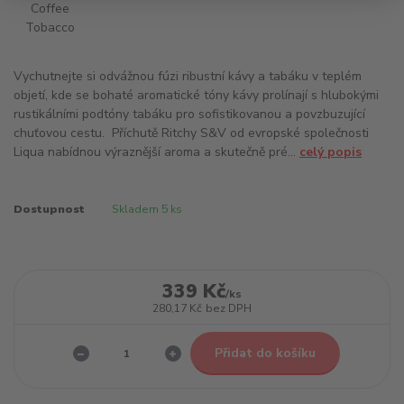
Vychutnejte si odvážnou fúzi ribustní kávy a tabáku v teplém
objetí, kde se bohaté aromatické tóny kávy prolínají s hlubokými
rustikálními podtóny tabáku pro sofistikovanou a povzbuzující
chuťovou cestu. Příchutě Ritchy S&V od evropské společnosti
Liqua nabídnou výraznější aroma a skutečně pré...
celý popis
Dostupnost
Skladem 5 ks
339 Kč
/
ks
280,17 Kč
bez DPH
Přidat do košíku