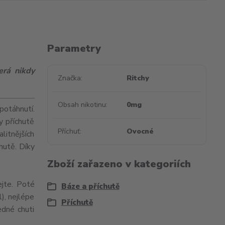
Parametry
erá nikdy
Značka
Ritchy
Obsah nikotinu
0mg
potáhnutí.
y příchutě
Příchuť
Ovocné
litnějších
hutě. Díky
Zboží zařazeno v kategoriích
ejte. Poté
Báze a příchutě
), nejlépe
Příchutě
dné chuti