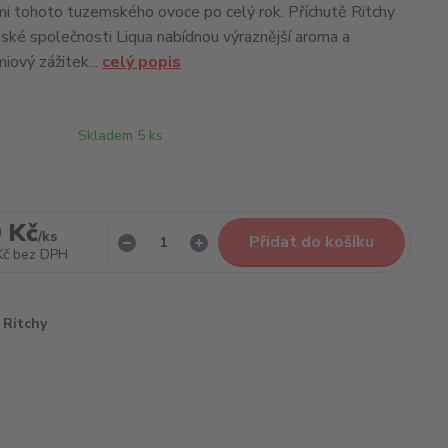
i tohoto tuzemského ovoce po celý rok. Příchutě Ritchy
ké společnosti Liqua nabídnou výraznější aroma a
iový zážitek...
celý popis
Skladem 5 ks
 Kč
/
ks
Přidat do košíku
Kč
bez DPH
Ritchy