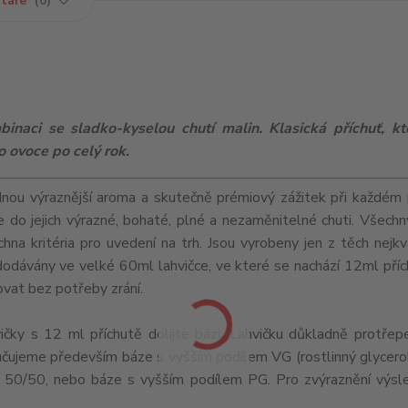
táře
0
inaci se sladko-kyselou chutí malin. Klasická příchuť, kt
 ovoce po celý rok.
nou výraznější aroma a skutečně prémiový zážitek při každém 
 do jejich výrazné, bohaté, plné a nezaměnitelné chuti. Všechn
na kritéria pro uvedení na trh. Jsou vyrobeny jen z těch nejkva
u dodávány ve velké 60ml lahvičce, ve které se nachází 12ml příc
ovat bez potřeby zrání.
ky s 12 ml příchutě dolijte bázi. Lahvičku důkladně protřep
ujeme především báze s vyšším podílem VG (rostlinný glycerol
50/50, nebo báze s vyšším podílem PG. Pro zvýraznění výsle