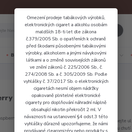
Omezení prodeje tabákových výrobků,
elektronických cigaret a alkohlu osobám
Hledat
maldších 18-ti let dle zákona
č.379/2005 Sb. o opatřeních k ochraně
před škodami působenými tabákovými
výrobky, alkoholem a jinými návykovými
Báze a příchutě
Jednorázové cigarety
látkami a o změně souvisejících zákonů
ve znění zákonů č. 225/2006 Sb., č.
274/2008 Sb. a č. 305/2009 Sb. Podle
vyhlášky č. 37/2017 Sb. o elektronických
cigaretách nesmí objem nádržky
opakovaně plnitelné elektronické
erry
cigarety pro doplňování náhradní náplně
obsahující nikotin překročit 2 ml. V
návaznosti na ustanovení §4 odst.3 této
Ochutnejte ul
vyhlášky důrazně upozorňujeme, že námi
kyselou chutí 
prodávané clearomizéry nebo produkty s