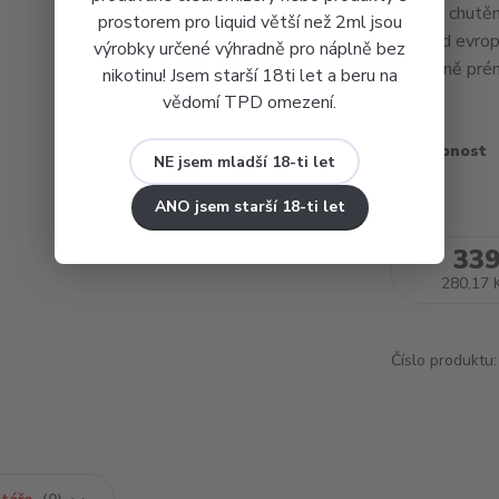
unášet chutěm
prostorem pro liquid větší než 2ml jsou
S&V od evrops
výrobky určené výhradně pro náplně bez
skutečně prém
nikotinu! Jsem starší 18ti let a beru na
vědomí TPD omezení.
Dostupnost
NE jsem mladší 18-ti let
ANO jsem starší 18-ti let
339
280,17 
Číslo produktu: