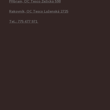
Příbram, OC Tesco Žežická 598
Rakovník, OC Tesco Luženská 2725
Tel.: 775 477 971