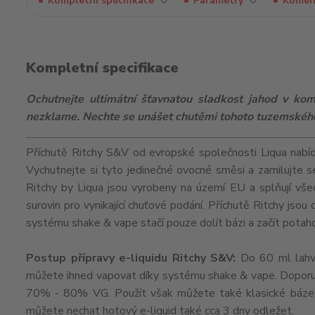
Kompletní specifikace
Parametry
Komen
Kompletní specifikace
Ochutnejte ultimátní šťavnatou sladkost jahod v komb
nezklame. Nechte se unášet chutěmi tohoto tuzemského
Příchutě Ritchy S&V od evropské společnosti Liqua nabíd
Vychutnejte si tyto jedinečné ovocné směsi a zamilujte se
Ritchy by Liqua jsou vyrobeny na území EU a splňují všech
surovin pro vynikající chuťové podání. Příchutě Ritchy jso
systému shake & vape stačí pouze dolít bázi a začít potah
Postup přípravy e-liquidu Ritchy S&V:
Do 60 ml lahvič
můžete ihned vapovat díky systému shake & vape. Doporuč
70% - 80% VG. Použít však můžete také klasické báze 
můžete nechat hotový e-liquid také cca 3 dny odležet.