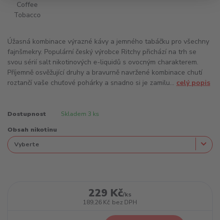
Úžasná kombinace výrazné kávy a jemného tabáčku pro všechny
fajnšmekry. Populární český výrobce Ritchy přichází na trh se
svou sérií salt nikotinových e-liquidů s ovocným charakterem.
Příjemně osvěžující druhy a bravurně navržené kombinace chutí
roztančí vaše chuťové pohárky a snadno si je zamilu...
celý popis
Dostupnost
Skladem 3 ks
Obsah nikotinu
229 Kč
/
ks
189,26 Kč
bez DPH