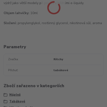
výdrž jako větší modely při použití s běžnými e-liquidy.
Objem lahvičky:
10ml
Složení:
propylenglykol, rostlinný glycerol, nikotinová sůl, aroma
Parametry
Značka
Ritchy
Příchuť
tabákové
Zboží zařazeno v kategoriích
Náplně
Tabákové