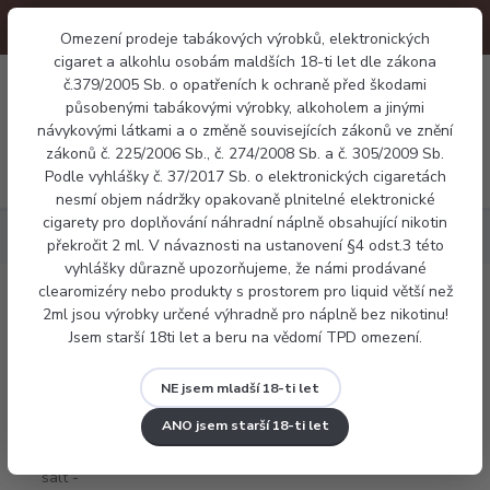
Omezení prodeje tabákových výrobků, elektronických
cigaret a alkohlu osobám maldších 18-ti let dle zákona
0
č.379/2005 Sb. o opatřeních k ochraně před škodami
0 Kč
působenými tabákovými výrobky, alkoholem a jinými
návykovými látkami a o změně souvisejících zákonů ve znění
zákonů č. 225/2006 Sb., č. 274/2008 Sb. a č. 305/2009 Sb.
Menu
Podle vyhlášky č. 37/2017 Sb. o elektronických cigaretách
nesmí objem nádržky opakovaně plnitelné elektronické
cigarety pro doplňování náhradní náplně obsahující nikotin
Náplně
Ritchy salt - Coffee Tobacco
překročit 2 ml. V návaznosti na ustanovení §4 odst.3 této
vyhlášky důrazně upozorňujeme, že námi prodávané
clearomizéry nebo produkty s prostorem pro liquid větší než
Ritchy salt - Coffee Tobacco
2ml jsou výrobky určené výhradně pro náplně bez nikotinu!
Jsem starší 18ti let a beru na vědomí TPD omezení.
NE jsem mladší 18-ti let
ANO jsem starší 18-ti let