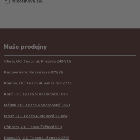
Nikotinová sůl
Naše prodejny
Cheb, OC Tesco ul. Pražská 2494/15
Karlovy Vary, Moskevská 979/26
Kladno, OC Tesco ul. Americká 2777
Kolín, OC Tesco V Kasárnách 1019
Mělník, OC Tesco Vodárenská 3653
Most, OC Tesco Rudolická 1706/4
Příbram, OC Tesco Žežická 598
Rakovník, OC Tesco Luženská 2725