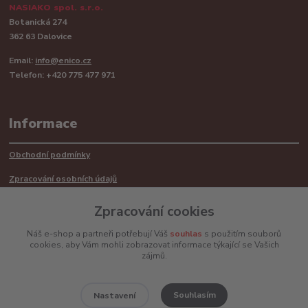
NASIAKO spol. s.r.o.
Botanická 274
362 63 Dalovice
Email:
info@enico.cz
Telefon: +420 775 477 971
Informace
Obchodní podmínky
Zpracování osobních údajů
Reklamační řád
Zpracování cookies
Recyklace barerií
Náš e-shop a partneři potřebují Váš
souhlas
s použitím souborů
cookies, aby Vám mohli zobrazovat informace týkající se Vašich
Mimosoudní řešení sporů ADR
zájmů.
Souhlasím
Nastavení