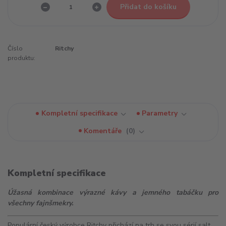
Přidat do košíku
Číslo
Ritchy
produktu:
Kompletní specifikace
Parametry
Komentáře
0
Kompletní specifikace
Úžasná kombinace výrazné kávy a jemného tabáčku pro
všechny fajnšmekry.
Populární český výrobce Ritchy přichází na trh se svou sérií salt