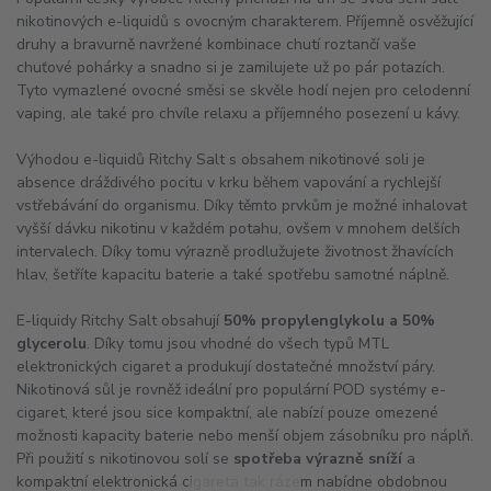
nikotinových e-liquidů s ovocným charakterem. Příjemně osvěžující
druhy a bravurně navržené kombinace chutí roztančí vaše
chuťové pohárky a snadno si je zamilujete už po pár potazích.
Tyto vymazlené ovocné směsi se skvěle hodí nejen pro celodenní
vaping, ale také pro chvíle relaxu a příjemného posezení u kávy.
Výhodou e-liquidů Ritchy Salt s obsahem nikotinové soli je
absence dráždivého pocitu v krku během vapování a rychlejší
vstřebávání do organismu. Díky těmto prvkům je možné inhalovat
vyšší dávku nikotinu v každém potahu, ovšem v mnohem delších
intervalech. Díky tomu výrazně prodlužujete životnost žhavících
hlav, šetříte kapacitu baterie a také spotřebu samotné náplně.
E-liquidy Ritchy Salt obsahují
50% propylenglykolu a 50%
glycerolu
. Díky tomu jsou vhodné do všech typů MTL
elektronických cigaret a produkují dostatečné množství páry.
Nikotinová sůl je rovněž ideální pro populární POD systémy e-
cigaret, které jsou sice kompaktní, ale nabízí pouze omezené
možnosti kapacity baterie nebo menší objem zásobníku pro náplň.
Při použití s nikotinovou solí se
spotřeba výrazně sníží
a
kompaktní elektronická cigareta tak rázem nabídne obdobnou